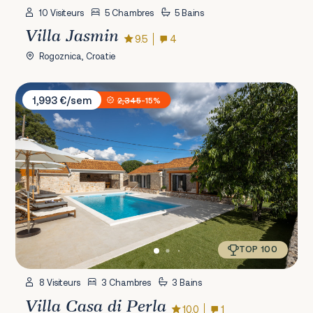
10 Visiteurs
5 Chambres
5 Bains
Villa Jasmin
9.5
4
Rogoznica, Croatie
Villa Casa di Perla
1,993 €/sem
2,345
-15%
TOP 100
8 Visiteurs
3 Chambres
3 Bains
Villa Casa di Perla
10.0
1