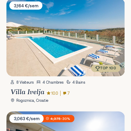
Villa Ivelja
3,164 €/sem
TOP 100
8 Visiteurs
4 Chambres
4 Bains
Villa Ivelja
10.0
7
Rogoznica, Croatie
Villa Antico 1934
3,063 €/sem
4,375
-30%