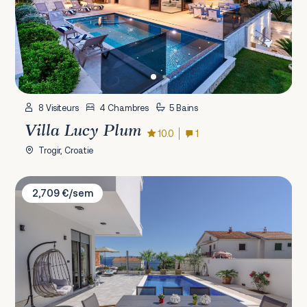
8 Visiteurs
4 Chambres
5 Bains
Villa Lucy Plum
10.0
1
Trogir, Croatie
Villa Adria
2,709 €/sem