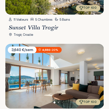
TOP 100
11 Visiteurs
5 Chambres
5 Bains
Sunset Villa Trogir
Trogir, Croatie
Villa Jasmin
3,640 €/sem
4,550
-20%
TOP 100