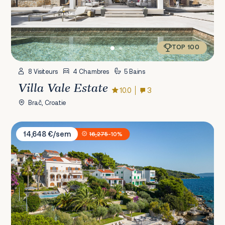
TOP 100
8 Visiteurs
4 Chambres
5 Bains
Villa Vale Estate
10.0
3
Brač, Croatie
Sunset Villa Trogir
14,648 €/sem
16,275
-10%