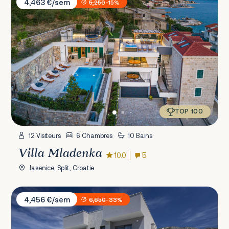
4,463 €/sem
5,250
-15%
TOP 100
12 Visiteurs
6 Chambres
10 Bains
Villa Mladenka
10.0
5
Jasenice, Split, Croatie
Villa Terra Žrnovnica
4,456 €/sem
6,650
-33%