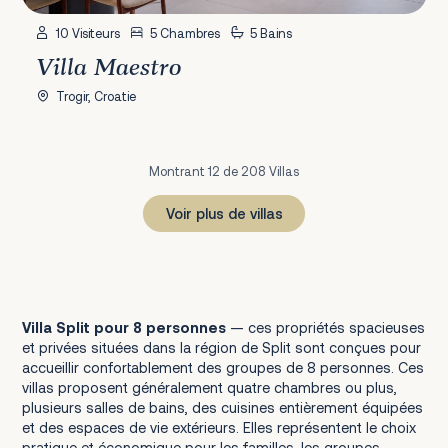
10 Visiteurs
5 Chambres
5 Bains
Villa Maestro
Trogir, Croatie
Montrant 12 de 208 Villas
Voir plus de villas
1
2
3
4
5
6
7
8
9
10
11
12
13
14
15
16
17
18
Prochain
Villa Split pour 8 personnes
— ces propriétés spacieuses
et privées situées dans la région de Split sont conçues pour
accueillir confortablement des groupes de 8 personnes. Ces
villas proposent généralement quatre chambres ou plus,
plusieurs salles de bains, des cuisines entièrement équipées
et des espaces de vie extérieurs. Elles représentent le choix
pratique et économique pour les familles, les groupes