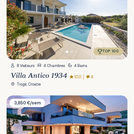
TOP 100
8 Visiteurs
4 Chambres
4 Bains
Villa Antico 1934
10.0
4
Trogir, Croatie
Villa Lucy Plum
3,850 €/sem