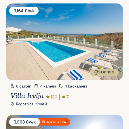
Villa Ivelja
3,164 €/wk
TOP 100
8 gasten
4 kamers
4 badkamers
Villa Ivelja
10.0
7
Rogoznica, Kroatië
Villa Antico 1934
3,063 €/wk
4,375
-30%