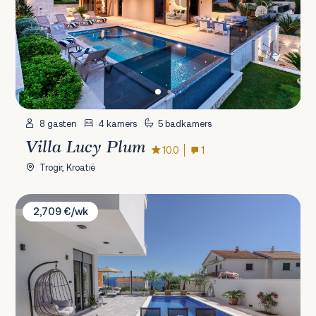
8 gasten
4 kamers
5 badkamers
Villa Lucy Plum
10.0
1
Trogir, Kroatië
Villa Adria
2,709 €/wk