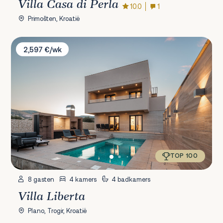
Villa Casa di Perla
10.0
1
Primošten, Kroatië
Villa Liberta
2,597 €/wk
TOP 100
8 gasten
4 kamers
4 badkamers
Villa Liberta
Plano, Trogir, Kroatië