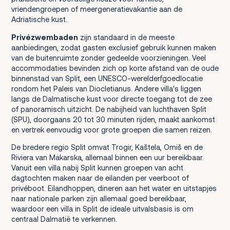
vriendengroepen of meergeneratievakantie aan de
Adriatische kust.
Privézwembaden
zijn standaard in de meeste
aanbiedingen, zodat gasten exclusief gebruik kunnen maken
van de buitenruimte zonder gedeelde voorzieningen. Veel
accommodaties bevinden zich op korte afstand van de oude
binnenstad van Split, een UNESCO-werelderfgoedlocatie
rondom het Paleis van Diocletianus. Andere villa's liggen
langs de Dalmatische kust voor directe toegang tot de zee
of panoramisch uitzicht. De nabijheid van luchthaven Split
(SPU), doorgaans 20 tot 30 minuten rijden, maakt aankomst
en vertrek eenvoudig voor grote groepen die samen reizen.
De bredere regio Split omvat Trogir, Kaštela, Omiš en de
Riviera van Makarska, allemaal binnen een uur bereikbaar.
Vanuit een villa nabij Split kunnen groepen van acht
dagtochten maken naar de eilanden per veerboot of
privéboot. Eilandhoppen, dineren aan het water en uitstapjes
naar nationale parken zijn allemaal goed bereikbaar,
waardoor een villa in Split de ideale uitvalsbasis is om
centraal Dalmatië te verkennen.