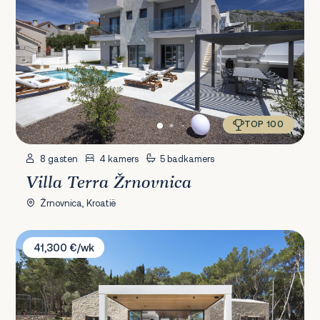
TOP 100
8 gasten
4 kamers
5 badkamers
Villa Terra Žrnovnica
Žrnovnica, Kroatië
Villa Vale Estate
41,300 €/wk