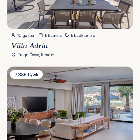
10 gasten
5 kamers
5 badkamers
Villa Adria
Trogir, Čiovo, Kroatië
Villa Maestro
7,385 €/wk