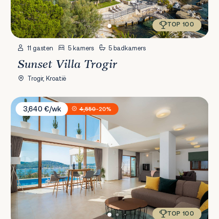
TOP 100
11 gasten
5 kamers
5 badkamers
Sunset Villa Trogir
Trogir, Kroatië
Villa Jasmin
3,640 €/wk
4,550
-20%
TOP 100