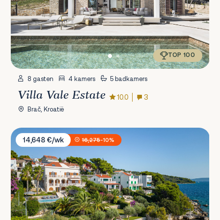
TOP 100
8 gasten
4 kamers
5 badkamers
Villa Vale Estate
10.0
3
Brač, Kroatië
Sunset Villa Trogir
14,648 €/wk
16,275
-10%