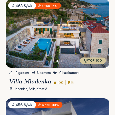
Villa Mladenka
4,463 €/wk
5,250
-15%
TOP 100
12 gasten
6 kamers
10 badkamers
Villa Mladenka
10.0
5
Jasenice, Split, Kroatië
Villa Terra Žrnovnica
4,456 €/wk
6,650
-33%