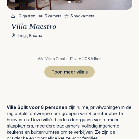
10 gasten
5 kamers
5 badkamers
Villa Maestro
Trogir, Kroatië
Alle Villas Croatia 12 van 208 Villa’s
Toon meer villa’s
1
2
3
4
5
6
7
8
9
10
11
12
13
14
15
16
17
18
Volgende
Villa Split voor 8 personen
zijn ruime, privéwoningen in de
regio Split, ontworpen om groepen van 8 comfortabel te
huisvesten. Deze villa's bieden doorgaans vier of meer
slaapkamers, meerdere badkamers, volledig ingerichte
keukens en buitenruimtes om te verblijven. Ze zijn de
praktische en voordelige keuze voor families,