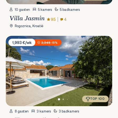
10 gasten
5 kamers
5 badkamers
Villa Jasmin
9.5
4
Rogoznica, Kroatië
Villa Casa di Perla
1,993 €/wk
2,345
-15%
TOP 100
8 gasten
3 kamers
3 badkamers