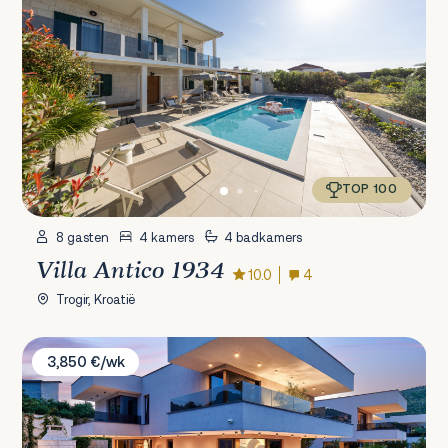
TOP 100
8 gasten
4 kamers
4 badkamers
Villa Antico 1934
10.0
4
Trogir, Kroatië
Villa Lucy Plum
3,850 €/wk