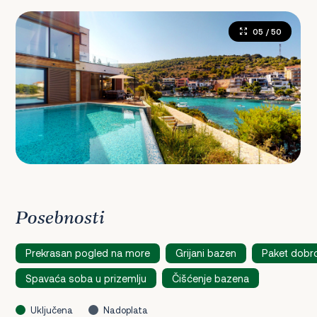
05
/ 50
Posebnosti
Prekrasan pogled na more
Grijani bazen
Paket dobr
Spavaća soba u prizemlju
Čišćenje bazena
Uključena
Nadoplata