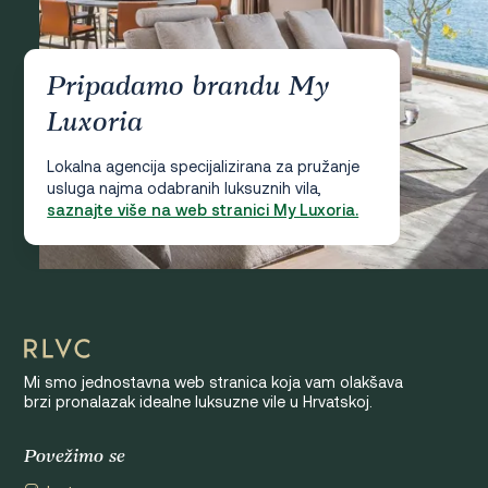
Pripadamo brandu My
Luxoria
Lokalna agencija specijalizirana za pružanje
usluga najma odabranih luksuznih vila,
saznajte više na web stranici My Luxoria.
Mi smo jednostavna web stranica koja vam olakšava
brzi pronalazak idealne luksuzne vile u Hrvatskoj.
Povežimo se