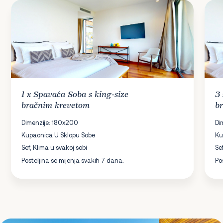
1 x
Spavaća Soba
s king-size
3
bračnim krevetom
b
Dimenzije: 180x200
Di
Kupaonica U Sklopu Sobe
Ku
Sef, Klima u svakoj sobi
Se
Posteljina se mijenja svakih 7 dana.
Po