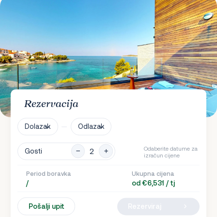
Rezervacija
Dolazak
Odlazak
Odaberite datume za
Gosti
izračun cijene
Period boravka
Ukupna cijena
/
od €6,531 / tj
Pošalji upit
Rezerviraj