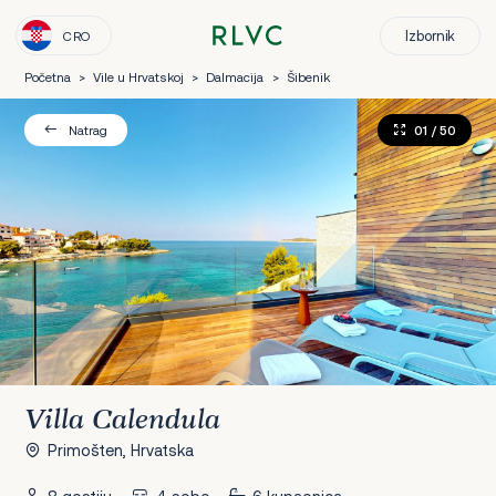
Izbornik
CRO
Početna
>
Vile u Hrvatskoj
>
Dalmacija
>
Šibenik
01
/ 50
Natrag
Villa Calendula
Primošten, Hrvatska