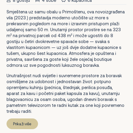
8 gostiju
4 sobe
6 kupaonica
Smještena uz samu obalu u Primoštenu, ova novoizgrađena
vila (2023.) predstavlja moderno utočište uz more s
prekrasnim pogledom na more i izravnim pristupom plaži
udaljenoj samo 50 m. Unutarnji prostor prostire se na 323
m² na privatnoj parceli od 438 m² i može ugostiti do 8
gostiju u četiri dvokrevetne spavaće sobe — svaka s
vlastitom kupaonicom — uz još dvije dodatne kupaonice s
tušem, ukupno šest kupaonica. Atmosfera je opuštena i
privatna, savršena za goste koji žele osjećaj boutique
odmora uz sve pogodnosti luksuznog boravka.
Unutrašnjost nudi svijetle i suvremene prostore za boravak
osmišljene za udobnost i jednostavan život: potpuno
opremljenu kuhinju (pećnica, štednjak, perilica posuđa,
aparat za kavu i početni paket kapsula za kavu), unutarnju
blagovaonicu za osam osoba, ugodan dnevni boravak s
pametnim televizorom te radni kutak za one koji povremeno
trebaju raditi.
Prikaži više