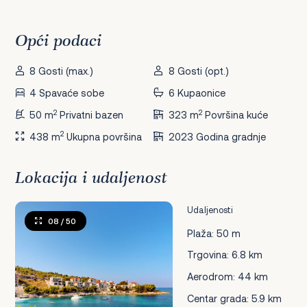
Opći podaci
8 Gosti (max.)
8 Gosti (opt.)
4 Spavaće sobe
6 Kupaonice
2
2
50 m
Privatni bazen
323 m
Površina kuće
2
438 m
Ukupna površina
2023 Godina gradnje
Lokacija i udaljenost
Udaljenosti
08
/ 50
Plaža: 50 m
Trgovina: 6.8 km
Aerodrom: 44 km
Centar grada: 5.9 km