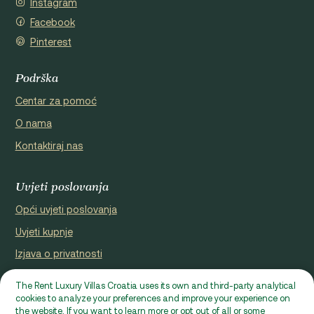
Instagram
Facebook
Pinterest
Podrška
Centar za pomoć
O nama
Kontaktiraj nas
Uvjeti poslovanja
Opći uvjeti poslovanja
Uvjeti kupnje
Izjava o privatnosti
Cookie Policy
The Rent Luxury Villas Croatia uses its own and third-party analytical
cookies to analyze your preferences and improve your experience on
Internetska stranica koju je registrirao Domus properties d.o.o.,
the website. If you want to learn more or opt out of all or some