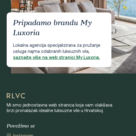
Pripadamo brandu My
Luxoria
Lokalna agencija specijalizirana za pružanje
usluga najma odabranih luksuznih vila,
saznajte više na web stranici My Luxoria.
Mi smo jednostavna web stranica koja vam olakšava
brzi pronalazak idealne luksuzne vile u Hrvatskoj.
Povežimo se
Instagram