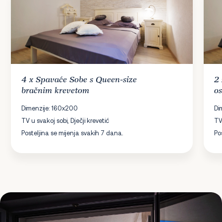
4 x
Spavaće Sobe
s Queen-size
2
bračnim krevetom
o
Dimenzije: 160x200
Di
TV u svakoj sobi, Dječji krevetić
TV
Posteljina se mijenja svakih 7 dana.
Po