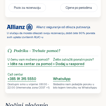
Poziv za rezervaciju
Cijene po periodima
Allianz osiguranje od otkaza putovanja
U slučaju da morate otkazati svoju rezervaciju, dobit ćete 90% povrata
svih uplata izvršenih RLVC-u
Podrška - Trebate pomoć?
U čemu vam možemo pomoći?
Želite zatražiti povratni poziv?
> Idite na centar za pomoć
> Dodaj u raspored
Call centar
+385 91 315 5550
WhatsApp
Dostupni smo u vrijeme: 08:00 -
Slobodno nam pošaljite poruku u
22:00 (Vremenska zona CEST +1)
bilo kojem trenutku na WhatsAppu
Načini plaćanja