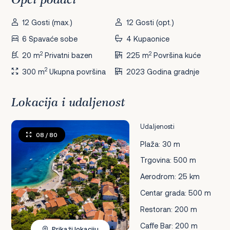
Opći podaci
12 Gosti (max.)
12 Gosti (opt.)
6 Spavaće sobe
4 Kupaonice
2
2
20 m
Privatni bazen
225 m
Površina kuće
2
300 m
Ukupna površina
2023 Godina gradnje
Lokacija i udaljenost
Udaljenosti
08
/ 80
Plaža: 30 m
Trgovina: 500 m
Aerodrom: 25 km
Centar grada: 500 m
Restoran: 200 m
Caffe Bar: 200 m
Prikaži lokaciju