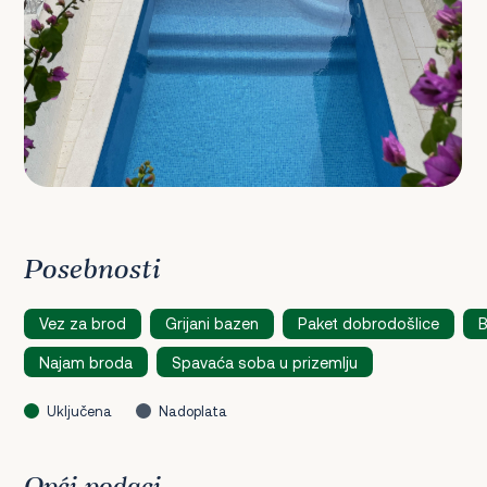
Posebnosti
Vez za brod
Grijani bazen
Paket dobrodošlice
B
Najam broda
Spavaća soba u prizemlju
Uključena
Nadoplata