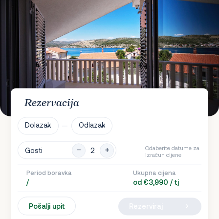
Rezervacija
Dolazak
Odlazak
Odaberite datume za
Gosti
izračun cijene
Period boravka
Ukupna cijena
/
od €3,990 / tj
Pošalji upit
Rezerviraj