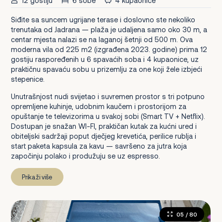
12 gostiju
6 sobe
4 kupaonice
Siđite sa suncem ugrijane terase i doslovno ste nekoliko
trenutaka od Jadrana — plaža je udaljena samo oko 30 m, a
centar mjesta nalazi se na laganoj šetnji od 500 m. Ova
moderna vila od 225 m2 (izgrađena 2023. godine) prima 12
gostiju raspoređenih u 6 spavaćih soba i 4 kupaonice, uz
praktičnu spavaću sobu u prizemlju za one koji žele izbjeći
stepenice.
Unutrašnjost nudi svijetao i suvremen prostor s tri potpuno
opremljene kuhinje, udobnim kaučem i prostorijom za
opuštanje te televizorima u svakoj sobi (Smart TV + Netflix).
Dostupan je snažan WI-FI, praktičan kutak za kućni ured i
obiteljski sadržaji poput dječjeg krevetića, perilice rublja i
start paketa kapsula za kavu — savršeno za jutra koja
započinju polako i produžuju se uz espresso.
Prikaži više
05
/ 80