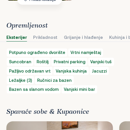
Opremljenost
Eksterijer
Prikladnost
Grijanje i hlađenje
Kuhinja i
Potpuno ograđeno dvorište
Vrtni namještaj
Suncobran
Roštilj
Privatni parking
Vanjski tuš
Pažljivo održavan vrt
Vanjska kuhinja
Jacuzzi
Ležaljke (3)
Ručnici za bazen
Bazen sa slanom vodom
Vanjski mini bar
Spavaće sobe & Kupaonice