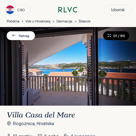
Izbornik
CRO
Početna
>
Vile u Hrvatskoj
>
Dalmacija
>
Šibenik
01
/ 80
Natrag
Villa Casa del Mare
Rogoznica, Hrvatska