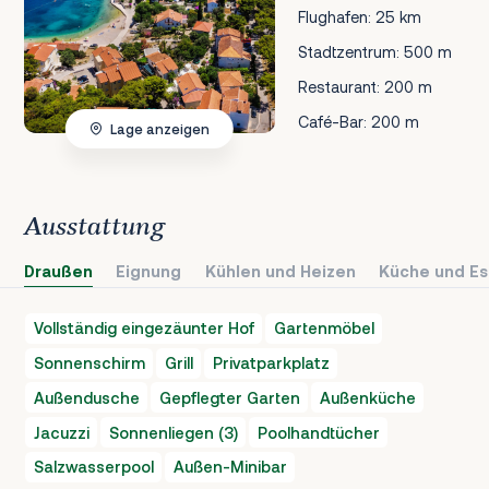
Flughafen: 25 km
Stadtzentrum: 500 m
Restaurant: 200 m
Café-Bar: 200 m
Lage anzeigen
Ausstattung
Draußen
Eignung
Kühlen und Heizen
Küche und Es
Vollständig eingezäunter Hof
Gartenmöbel
Sonnenschirm
Grill
Privatparkplatz
Außendusche
Gepflegter Garten
Außenküche
Jacuzzi
Sonnenliegen (3)
Poolhandtücher
Salzwasserpool
Außen-Minibar