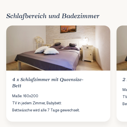
Schlafbereich und Badezimmer
4 x
Schlafzimmer
mit Queensize-
2
Bett
Ma
Maße: 160x200
TV
TV in jedem Zimmer, Babybett
Be
Bettwäsche wird alle 7 Tage gewechselt.