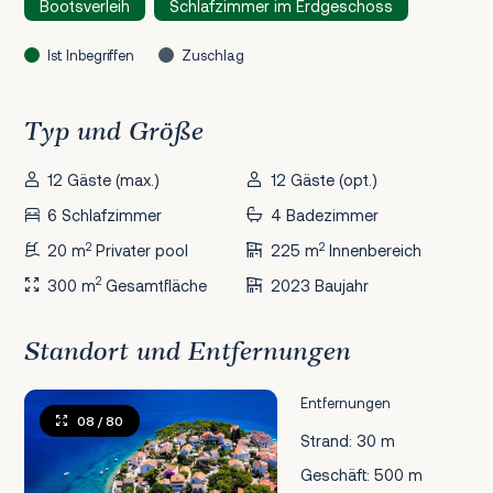
Bootsverleih
Schlafzimmer im Erdgeschoss
Ist Inbegriffen
Zuschlag
Typ und Größe
12 Gäste (max.)
12 Gäste (opt.)
6 Schlafzimmer
4 Badezimmer
2
2
20 m
Privater pool
225 m
Innenbereich
2
300 m
Gesamtfläche
2023 Baujahr
Standort und Entfernungen
Entfernungen
08
/ 80
Strand: 30 m
Geschäft: 500 m