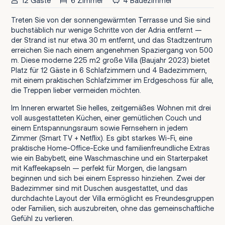
12 Gäste
6 Zimmer
4 Badezimmer
Treten Sie von der sonnengewärmten Terrasse und Sie sind
buchstäblich nur wenige Schritte von der Adria entfernt —
der Strand ist nur etwa 30 m entfernt, und das Stadtzentrum
erreichen Sie nach einem angenehmen Spaziergang von 500
m. Diese moderne 225 m2 große Villa (Baujahr 2023) bietet
Platz für 12 Gäste in 6 Schlafzimmern und 4 Badezimmern,
mit einem praktischen Schlafzimmer im Erdgeschoss für alle,
die Treppen lieber vermeiden möchten.
Im Inneren erwartet Sie helles, zeitgemäßes Wohnen mit drei
voll ausgestatteten Küchen, einer gemütlichen Couch und
einem Entspannungsraum sowie Fernsehern in jedem
Zimmer (Smart TV + Netflix). Es gibt starkes Wi-Fi, eine
praktische Home-Office-Ecke und familienfreundliche Extras
wie ein Babybett, eine Waschmaschine und ein Starterpaket
mit Kaffeekapseln — perfekt für Morgen, die langsam
beginnen und sich bei einem Espresso hinziehen. Zwei der
Badezimmer sind mit Duschen ausgestattet, und das
durchdachte Layout der Villa ermöglicht es Freundesgruppen
oder Familien, sich auszubreiten, ohne das gemeinschaftliche
Gefühl zu verlieren.