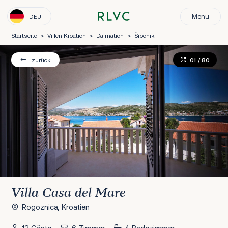
Menü
DEU
Startseite
>
Villen Kroatien
>
Dalmatien
>
Šibenik
01
/ 80
zurück
Villa Casa del Mare
Rogoznica, Kroatien