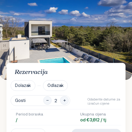
Rezervacija
Dolazak
Odlazak
Odaberite datume za
Gosti
izračun cijene
Period boravka
Ukupna cijena
/
od €3,612 / tj