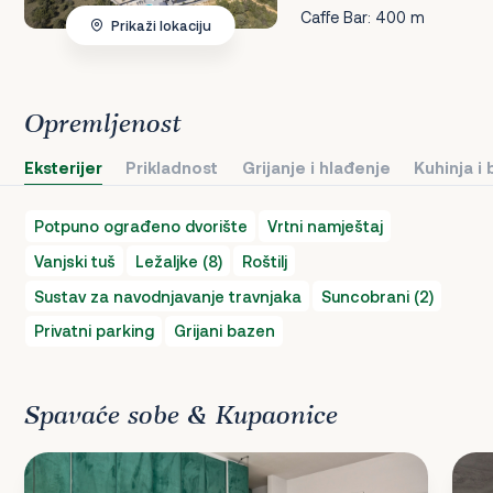
Caffe Bar: 400 m
Prikaži lokaciju
Opremljenost
Eksterijer
Prikladnost
Grijanje i hlađenje
Kuhinja i
Potpuno ograđeno dvorište
Vrtni namještaj
Vanjski tuš
Ležaljke (8)
Roštilj
Sustav za navodnjavanje travnjaka
Suncobrani (2)
Privatni parking
Grijani bazen
Spavaće sobe & Kupaonice