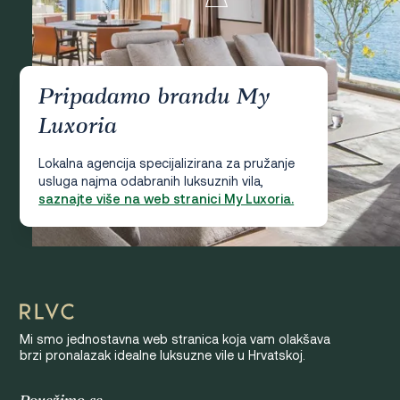
Pripadamo brandu My
Luxoria
Lokalna agencija specijalizirana za pružanje
usluga najma odabranih luksuznih vila,
saznajte više na web stranici My Luxoria.
Mi smo jednostavna web stranica koja vam olakšava
brzi pronalazak idealne luksuzne vile u Hrvatskoj.