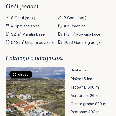
Opći podaci
8 Gosti (max.)
8 Gosti (opt.)
4 Spavaće sobe
4 Kupaonice
2
2
32 m
Privatni bazen
173 m
Površina kuće
2
542 m
Ukupna površina
2023 Godina gradnje
Lokacija i udaljenost
Udaljenosti
08
/ 52
Plaža: 1.5 km
Trgovina: 600 m
Aerodrom: 26 km
Centar grada: 800 m
Restoran: 400 m