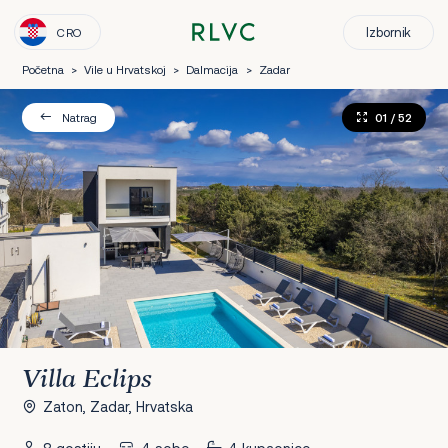
Izbornik
CRO
Početna
>
Vile u Hrvatskoj
>
Dalmacija
>
Zadar
01
/ 52
Natrag
Villa Eclips
Zaton, Zadar, Hrvatska