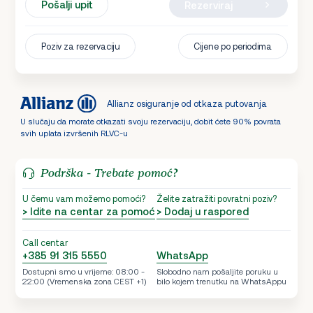
Pošalji upit
Rezerviraj
Poziv za rezervaciju
Cijene po periodima
Allianz osiguranje od otkaza putovanja
U slučaju da morate otkazati svoju rezervaciju, dobit ćete 90% povrata
svih uplata izvršenih RLVC-u
Podrška - Trebate pomoć?
U čemu vam možemo pomoći?
Želite zatražiti povratni poziv?
> Idite na centar za pomoć
> Dodaj u raspored
Call centar
+385 91 315 5550
WhatsApp
Dostupni smo u vrijeme: 08:00 -
Slobodno nam pošaljite poruku u
22:00 (Vremenska zona CEST +1)
bilo kojem trenutku na WhatsAppu