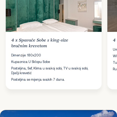
4 x
Spavaće Sobe
s king-size
4
bračnim krevetom
Um
Dimenzije: 180x200
W
Kupaonica U Sklopu Sobe
Tu
Posteljina, Sef, Klima u svakoj sobi, TV u svakoj sobi,
Ru
Dječji krevetić
Posteljina se mijenja svakih 7 dana.