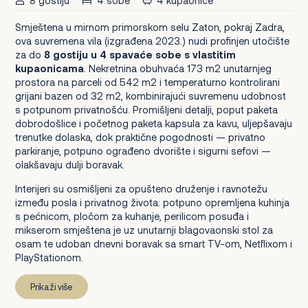
8 gostiju
4 sobe
4 kupaonice
Smještena u mirnom primorskom selu Zaton, pokraj Zadra,
ova suvremena vila (izgrađena 2023.) nudi profinjen utočište
za do
8 gostiju u 4 spavaće sobe s vlastitim
kupaonicama
. Nekretnina obuhvaća 173 m2 unutarnjeg
prostora na parceli od 542 m2 i temperaturno kontrolirani
grijani bazen od 32 m2, kombinirajući suvremenu udobnost
s potpunom privatnošću. Promišljeni detalji, poput paketa
dobrodošlice i početnog paketa kapsula za kavu, uljepšavaju
trenutke dolaska, dok praktične pogodnosti — privatno
parkiranje, potpuno ograđeno dvorište i sigurni sefovi —
olakšavaju dulji boravak.
Interijeri su osmišljeni za opušteno druženje i ravnotežu
između posla i privatnog života: potpuno opremljena kuhinja
s pećnicom, pločom za kuhanje, perilicom posuđa i
mikserom smještena je uz unutarnji blagovaonski stol za
osam te udoban dnevni boravak sa smart TV-om, Netflixom i
PlayStationom.
Prikaži više