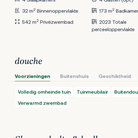
2
2
32 m
Binnenoppervlakte
173 m
Badkamer
2
542 m
Privézwembad
2023 Totale
perceeloppervlakte
douche
Voorzieningen
Buitenshuis
Geschiktheid
Volledig omheinde tuin
Tuinmeubilair
Buitendo
Verwarmd zwembad