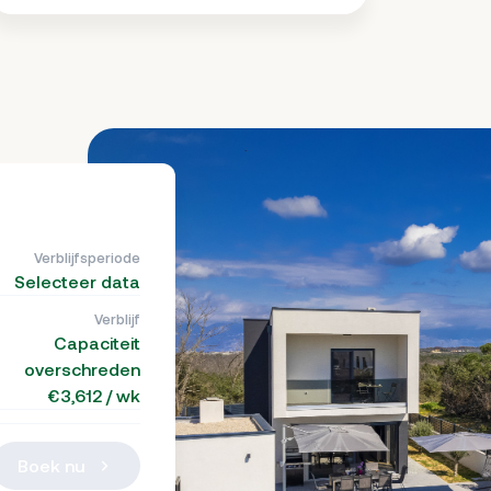
Verblijfsperiode
Selecteer data
Verblijf
Capaciteit
overschreden
€3,612 / wk
Boek nu