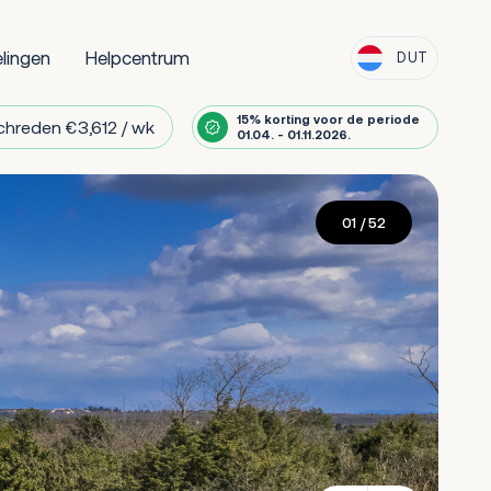
lingen
Helpcentrum
DUT
15% korting voor de periode
chreden €3,612 / wk
01.04. - 01.11.2026.
01
/ 52