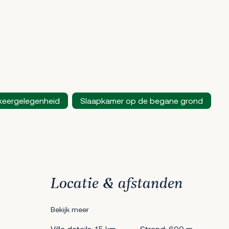
keergelegenheid
Slaapkamer op de begane grond
Locatie & afstanden
Bekijk meer
Villa details: 1.5 km
Strand: 600 m