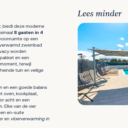
Lees minder
ar, biedt deze moderne
aximaal
8 gasten in 4
 woonruimte op een
rd verwarmd zwembad
ivacy worden
tpakket en een
moment, terwijl
einde tuin en veilige
jn en een goede balans
et oven, kookplaat,
oor acht en een
. Elke van de vier
en en-suite
mer en
vloerverwarming in