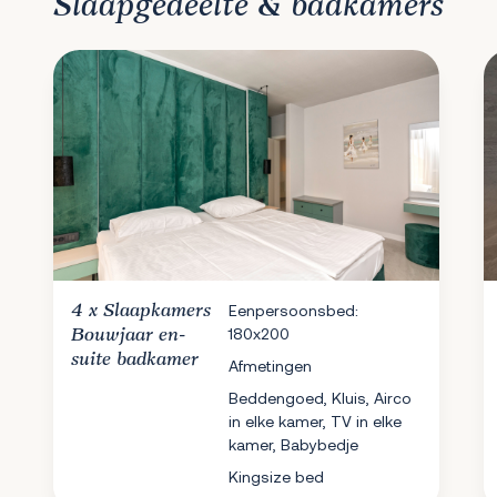
Slaapgedeelte & badkamers
4 x
Slaapkamers
Eenpersoonsbed:
180x200
Bouwjaar en-
suite badkamer
Afmetingen
Beddengoed, Kluis, Airco
in elke kamer, TV in elke
kamer, Babybedje
Kingsize bed