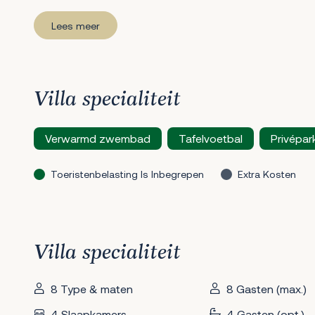
Lees meer
Villa specialiteit
Verwarmd zwembad
Tafelvoetbal
Privépar
Toeristenbelasting Is Inbegrepen
Extra Kosten
Villa specialiteit
8 Type & maten
8 Gasten (max.)
4 Slaapkamers
4 Gasten (opt.)