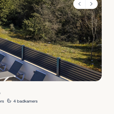
ë
rs
4 badkamers