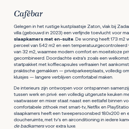
Cafébar
Gelegen in het rustige kustplaatsje Zaton, vlak bij Zad
villa (gebouwd in 2023) een verfijnde toevlucht voor m
slaapkamers met en-suite
. De woning heeft 173 m2
perceel van 542 m2 en een temperatuurgecontrolee
van 32 m2, waarmee modern comfort en moeiteloze pr
gecombineerd. Doordachte extra’s zoals een welkoms
startpakket met koffiecapsules verfraaien het aankomst
praktische gemakken — privéparkeerplaats, volledig omh
kluisjes — langere verblijven comfortabel maken.
De interieurs zijn ontworpen voor ontspannen samenzi
tussen werk en privé: een volledig uitgeruste keuken m
vaatwasser en mixer staat naast een eettafel binnen v
comfortabele zithoek met smart-tv, Netflix en PlayStation
slaapkamers heeft een tweepersoonsbed 180x200 en e
doucheruimte, met tv's en airconditioning in iedere ka
de badkamers
voor extra luxe.