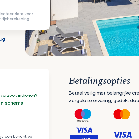
lecteer data voor
prijsberekening
g
rug
Betalingsopties
Betaal veilig met belangrijke c
lverzoek indienen?
zorgeloze ervaring, gedekt doo
an schema
ijd een bericht op