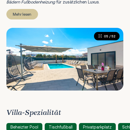
Bädern Fußbodenheizung
für zusätzlichen Luxus.
Mehr lesen
05
/ 52
Villa-Spezialität
Beheizter Pool
Tischfußball
Privatparkplatz
Sch