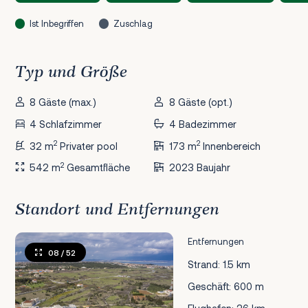
Ist Inbegriffen
Zuschlag
Typ und Größe
8 Gäste (max.)
8 Gäste (opt.)
4 Schlafzimmer
4 Badezimmer
2
2
32 m
Privater pool
173 m
Innenbereich
2
542 m
Gesamtfläche
2023 Baujahr
Standort und Entfernungen
Entfernungen
08
/ 52
Strand: 1.5 km
Geschäft: 600 m