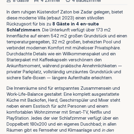
8 Gäste
4 Zimmer
4 Badezimmer
In dem ruhigen Küstendorf Zaton bei Zadar gelegen, bietet
diese moderne Villa (erbaut 2023) einen stilvollen
Rückzugsort für bis zu
8 Gäste in 4 en-suite
Schlafzimmern
. Die Unterkunft verfügt über 173 m2
Innenfläche auf einem 542 m2 großen Grundstück und einen
temperaturgeregelten, 32 m2 großen, beheizten Pool und
verbindet modernen Komfort mit müheloser Privatsphäre.
Durchdachte Details wie ein Willkommenspaket und ein
Starterpaket mit Kaffeekapseln verschönern den
Ankunftsmoment, während praktische Annehmlichkeiten —
privater Parkplatz, vollständig umzäuntes Grundstück und
sichere Safe-Boxen — längere Aufenthalte erleichtern.
Die Innenräume sind für entspanntes Zusammensein und
Work-Life-Balance gestaltet: Eine komplett ausgestattete
Küche mit Backofen, Herd, Geschirrspüler und Mixer steht
neben einem Esstisch für acht Personen und einem
komfortablen Wohnzimmer mit Smart-TV, Netflix und
PlayStation. Jedes der vier Schlafzimmer verfügt über ein
Doppelbett 180x200 und ein eigenes Duschbad; in allen
Räumen gibt es Fernseher und Klimaanlage und
in den