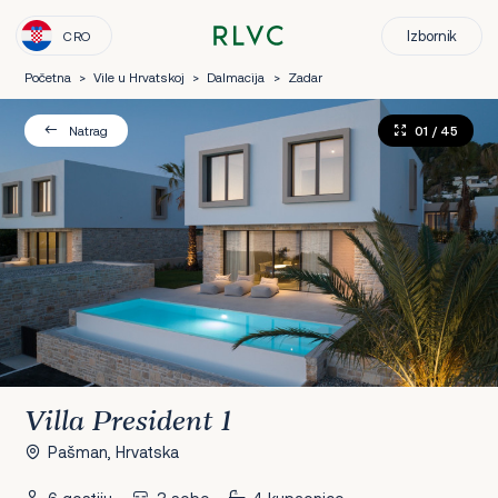
Izbornik
CRO
Početna
>
Vile u Hrvatskoj
>
Dalmacija
>
Zadar
01
/ 45
Natrag
Villa President 1
Pašman, Hrvatska