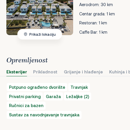
Aerodrom: 30 km
Centar grada: 1 km
Restoran: 1 km
Caffe Bar: 1 km
Prikaži lokaciju
Opremljenost
Eksterijer
Prikladnost
Grijanje i hlađenje
Kuhinja i
Potpuno ograđeno dvorište
Travnjak
Privatni parking
Garaža
Ležaljke (2)
Ručnici za bazen
Sustav za navodnjavanje travnjaka