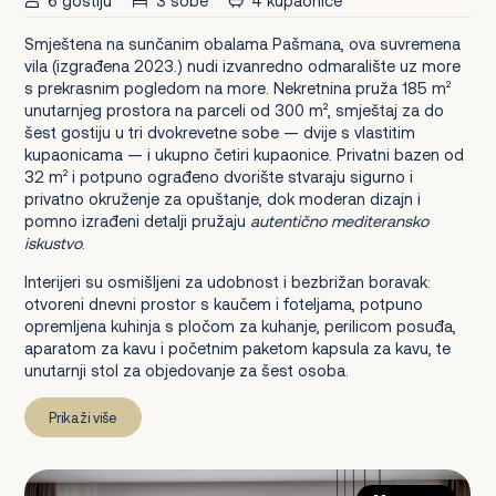
6 gostiju
3 sobe
4 kupaonice
Smještena na sunčanim obalama Pašmana, ova suvremena
vila (izgrađena 2023.) nudi izvanredno odmaralište uz more
s prekrasnim pogledom na more. Nekretnina pruža 185 m²
unutarnjeg prostora na parceli od 300 m², smještaj za do
šest gostiju u tri dvokrevetne sobe — dvije s vlastitim
kupaonicama — i ukupno četiri kupaonice. Privatni bazen od
32 m² i potpuno ograđeno dvorište stvaraju sigurno i
privatno okruženje za opuštanje, dok moderan dizajn i
pomno izrađeni detalji pružaju
autentično mediteransko
iskustvo
.
Interijeri su osmišljeni za udobnost i bezbrižan boravak:
otvoreni dnevni prostor s kaučem i foteljama, potpuno
opremljena kuhinja s pločom za kuhanje, perilicom posuđa,
aparatom za kavu i početnim paketom kapsula za kavu, te
unutarnji stol za objedovanje za šest osoba.
Prikaži više