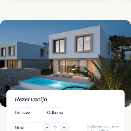
Rezervacija
Dolazak
Odlazak
Odaberite datume za
Gosti
izračun cijene