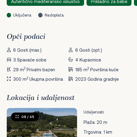
Autentično mediteransko iskustvo
Prikladno za bebe
Uključena
Nadoplata
Opći podaci
6 Gosti (max.)
6 Gosti (opt.)
3 Spavaće sobe
4 Kupaonice
2
2
29 m
Privatni bazen
185 m
Površina kuće
2
300 m
Ukupna površina
2023 Godina gradnje
Lokacija i udaljenost
Udaljenosti
08
/ 45
Plaža: 20 m
Trgovina: 1 km