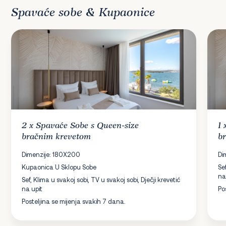
Spavaće sobe & Kupaonice
2 x
Spavaće Sobe
s Queen-size
1
bračnim krevetom
b
Dimenzije: 180X200
Di
Kupaonica U Sklopu Sobe
Se
na
Sef, Klima u svakoj sobi, TV u svakoj sobi, Dječji krevetić
na upit
Po
Posteljina se mijenja svakih 7 dana.