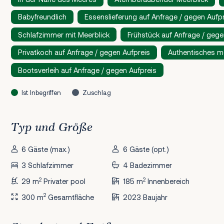
Babyfreundlich
Essenslieferung auf Anfrage / gegen Aufp
Schlafzimmer mit Meerblick
Frühstück auf Anfrage / gege
Privatkoch auf Anfrage / gegen Aufpreis
Authentisches me
Bootsverleih auf Anfrage / gegen Aufpreis
Ist Inbegriffen
Zuschlag
Typ und Größe
6 Gäste (max.)
6 Gäste (opt.)
3 Schlafzimmer
4 Badezimmer
2
2
29 m
Privater pool
185 m
Innenbereich
2
300 m
Gesamtfläche
2023 Baujahr