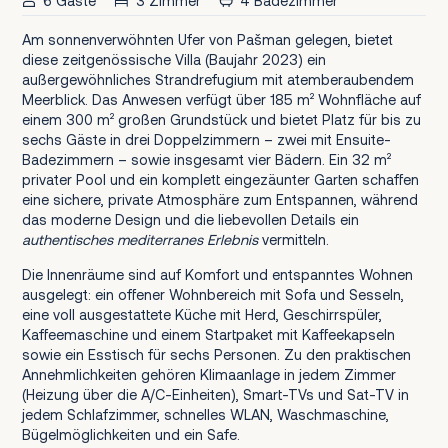
6 Gäste
3 Zimmer
4 Badezimmer
Am sonnenverwöhnten Ufer von Pašman gelegen, bietet
diese zeitgenössische Villa (Baujahr 2023) ein
außergewöhnliches Strandrefugium mit atemberaubendem
Meerblick. Das Anwesen verfügt über 185 m² Wohnfläche auf
einem 300 m² großen Grundstück und bietet Platz für bis zu
sechs Gäste in drei Doppelzimmern – zwei mit Ensuite-
Badezimmern – sowie insgesamt vier Bädern. Ein 32 m²
privater Pool und ein komplett eingezäunter Garten schaffen
eine sichere, private Atmosphäre zum Entspannen, während
das moderne Design und die liebevollen Details ein
authentisches mediterranes Erlebnis
vermitteln.
Die Innenräume sind auf Komfort und entspanntes Wohnen
ausgelegt: ein offener Wohnbereich mit Sofa und Sesseln,
eine voll ausgestattete Küche mit Herd, Geschirrspüler,
Kaffeemaschine und einem Startpaket mit Kaffeekapseln
sowie ein Esstisch für sechs Personen. Zu den praktischen
Annehmlichkeiten gehören Klimaanlage in jedem Zimmer
(Heizung über die A/C-Einheiten), Smart-TVs und Sat-TV in
jedem Schlafzimmer, schnelles WLAN, Waschmaschine,
Bügelmöglichkeiten und ein Safe.