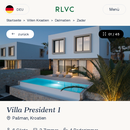
Menü
DEU
Startseite
>
Villen Kroatien
>
Dalmatien
>
Zadar
01
/ 45
zurück
Villa President 1
Pašman, Kroatien