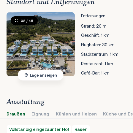
Standort und Entfernungen
Entfernungen
08
/ 45
Strand: 20 m
Geschäft: 1 km
Flughafen: 30 km
Stadtzentrum: 1 km
Restaurant: 1 km
Café-Bar: 1 km
Lage anzeigen
Ausstattung
Draußen
Eignung
Kühlen und Heizen
Küche und Es
Vollständig eingezäunter Hof
Rasen