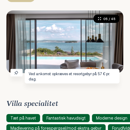
05
/ 45
Ved ankomst opkræves et resortgebyr på 57 € pr.
dag.
Villa specialitet
Tæt på havet
Fantastisk havudsigt
Moderne design
Madlevering på forespørgsel/mod ekstra gebyr
Forudfyl