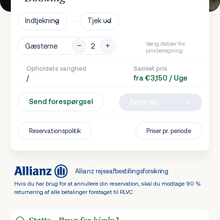
Indtjekning
Tjek ud
Vælg datoer for
Gæsterne
prisberegning
Opholdets varighed
Samlet pris
/
fra €3,150 / Uge
Send forespørgsel
Book nu
Reservationspolitik
Priser pr. periode
Allianz rejseafbestillingsforsikring
Hvis du har brug for at annullere din reservation, skal du modtage 90 %
returnering af alle betalinger foretaget til RLVC