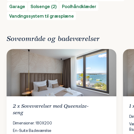
Garage
Solsenge (2)
Poolhåndklæder
Vandingssystem til græsplæne
Soveområde og badeværelser
2 x
Soveværelser
med Queensize-
1
seng
Di
Dimensioner: 180X200
Væ
Ba
En-Suite Badeværelse