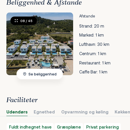
Beliggenhed & Afstande
Afstande
08
/ 45
Strand: 20 m
Marked: 1 km
Lufthavn: 30 km
Centrum: 1 km
Restaurant: 1 km
Caffe Bar: 1 km
Se beliggenhed
Faciliteter
Udendørs
Egnethed
Opvarmning og køling
Køkken
Fuldt indhegnet have
Græsplæne
Privat parkering