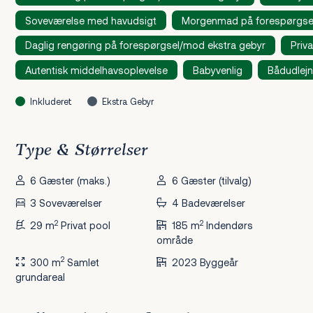
Soveværelse med havudsigt
Morgenmad på forespørgsel
Daglig rengøring på forespørgsel/mod ekstra gebyr
Priv
Autentisk middelhavsoplevelse
Babyvenlig
Bådudlejn
Inkluderet
Ekstra Gebyr
Type & Størrelser
6 Gæster (maks.)
6 Gæster (tilvalg)
3 Soveværelser
4 Badeværelser
2
2
29 m
Privat pool
185 m
Indendørs
område
2
300 m
Samlet
2023 Byggeår
grundareal