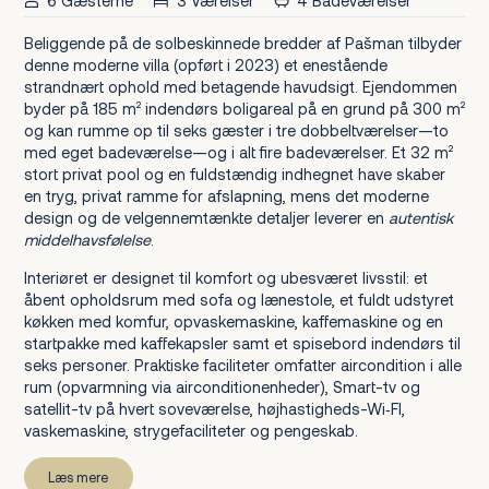
6 Gæsterne
3 Værelser
4 Badeværelser
Beliggende på de solbeskinnede bredder af Pašman tilbyder
denne moderne villa (opført i 2023) et enestående
strandnært ophold med betagende havudsigt. Ejendommen
byder på 185 m² indendørs boligareal på en grund på 300 m²
og kan rumme op til seks gæster i tre dobbeltværelser—to
med eget badeværelse—og i alt fire badeværelser. Et 32 m²
stort privat pool og en fuldstændig indhegnet have skaber
en tryg, privat ramme for afslapning, mens det moderne
design og de velgennemtænkte detaljer leverer en
autentisk
middelhavsfølelse
.
Interiøret er designet til komfort og ubesværet livsstil: et
åbent opholdsrum med sofa og lænestole, et fuldt udstyret
køkken med komfur, opvaskemaskine, kaffemaskine og en
startpakke med kaffekapsler samt et spisebord indendørs til
seks personer. Praktiske faciliteter omfatter aircondition i alle
rum (opvarmning via airconditionenheder), Smart-tv og
satellit-tv på hvert soveværelse, højhastigheds-Wi‑FI,
vaskemaskine, strygefaciliteter og pengeskab.
Læs mere