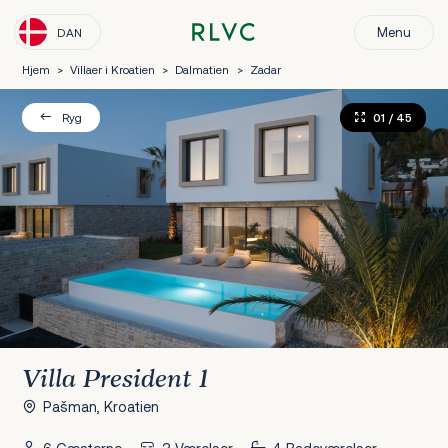
Menu
DAN
Hjem
>
Villaer i Kroatien
>
Dalmatien
>
Zadar
01
/ 45
Ryg
Villa President 1
Pašman, Kroatien