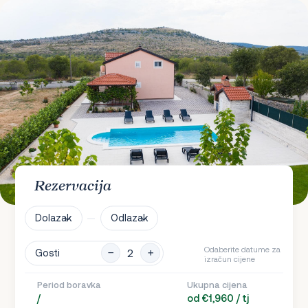
Rezervacija
Dolazak
Odlazak
Odaberite datume za
Gosti
izračun cijene
Period boravka
Ukupna cijena
/
od €1,960 / tj