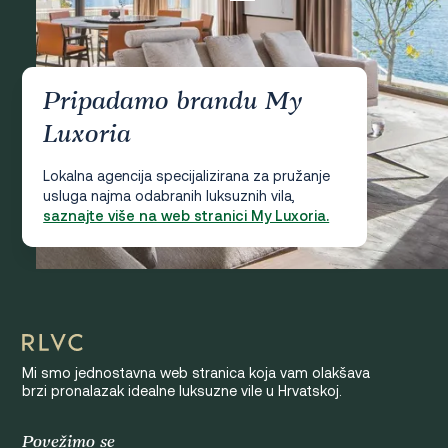
Pripadamo brandu My
Luxoria
Lokalna agencija specijalizirana za pružanje
usluga najma odabranih luksuznih vila,
saznajte više na web stranici My Luxoria.
Mi smo jednostavna web stranica koja vam olakšava
brzi pronalazak idealne luksuzne vile u Hrvatskoj.
Povežimo se