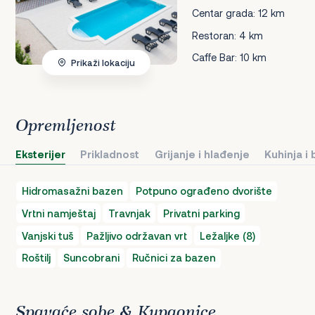
Centar grada: 12 km
Restoran: 4 km
Caffe Bar: 10 km
Prikaži lokaciju
Opremljenost
Eksterijer
Prikladnost
Grijanje i hlađenje
Kuhinja i
Hidromasažni bazen
Potpuno ograđeno dvorište
Vrtni namještaj
Travnjak
Privatni parking
Vanjski tuš
Pažljivo održavan vrt
Ležaljke (8)
Roštilj
Suncobrani
Ručnici za bazen
Spavaće sobe & Kupaonice