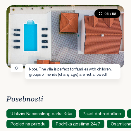
05
/ 58
Note: The villa is perfect for families with children,
groups of friends (of any age) are not allowed!
Posebnosti
U blizini Nacionalnog parka Krka
Paket dobrodošlice
Pogled na prirodu
Podrška gostima 24/7
Osamljena