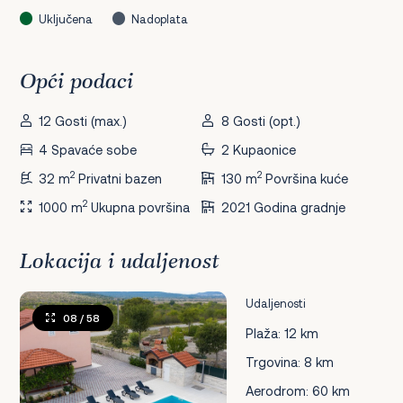
Uključena
Nadoplata
Opći podaci
12 Gosti (max.)
8 Gosti (opt.)
4 Spavaće sobe
2 Kupaonice
2
2
32 m
Privatni bazen
130 m
Površina kuće
2
1000 m
Ukupna površina
2021 Godina gradnje
Lokacija i udaljenost
Udaljenosti
08
/ 58
Plaža: 12 km
Trgovina: 8 km
Aerodrom: 60 km