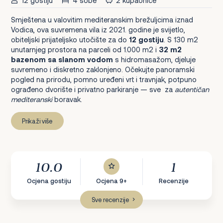
12 gostiju
4 sobe
2 kupaonice
Smještena u valovitim mediteranskim brežuljcima iznad
Vodica, ova suvremena vila iz 2021. godine je svijetlo,
obiteljski prijateljsko utočište za do
12 gostiju
. S 130 m2
unutarnjeg prostora na parceli od 1.000 m2 i
32 m2
bazenom sa slanom vodom
s hidromasažom, djeluje
suvremeno i diskretno zaklonjeno. Očekujte panoramski
pogled na prirodu, pomno uređeni vrt i travnjak, potpuno
ograđeno dvorište i privatno parkiranje — sve za
autentičan
mediteranski
boravak.
Prikaži više
10.0
1
Ocjena gostiju
Ocjena 9+
Recenzije
Sve recenzije