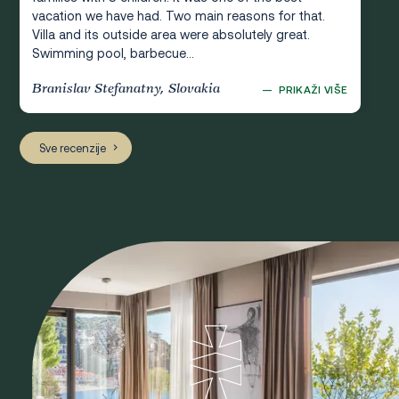
vacation we have had. Two main reasons for that.
Villa and its outside area were absolutely great.
Swimming pool, barbecue...
Branislav Stefanatny, Slovakia
—
PRIKAŽI VIŠE
Sve recenzije