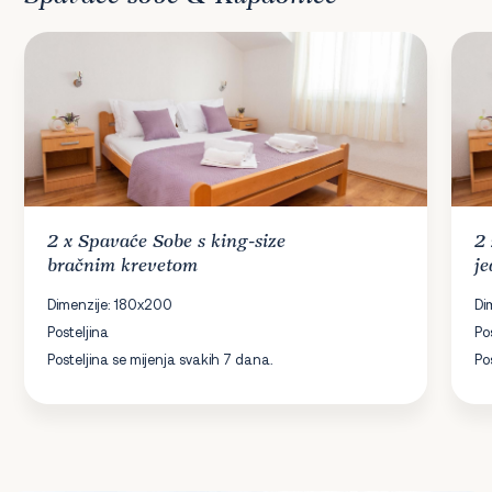
2 x
Spavaće Sobe
s king-size
2
bračnim krevetom
j
Dimenzije: 180x200
Di
Posteljina
Po
Posteljina se mijenja svakih 7 dana.
Po