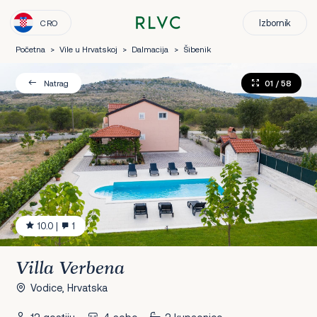
Izbornik
CRO
Početna
>
Vile u Hrvatskoj
>
Dalmacija
>
Šibenik
01
/ 58
Natrag
10.0
|
1
Villa Verbena
Vodice, Hrvatska