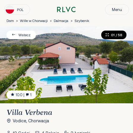
Menu
POL
Dom
>
Wille w Chorwacji
>
Dalmacja
>
Szybenik
01
/ 58
Wstecz
10.0
|
1
Villa Verbena
Vodice, Chorwacja