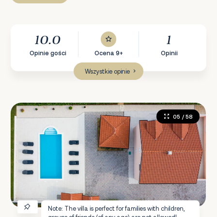
10.0
1
Opinie gości
Ocena 9+
Opinii
Wszystkie opinie
05
/ 58
Note: The villa is perfect for families with children,
groups of friends (of any age) are not allowed!