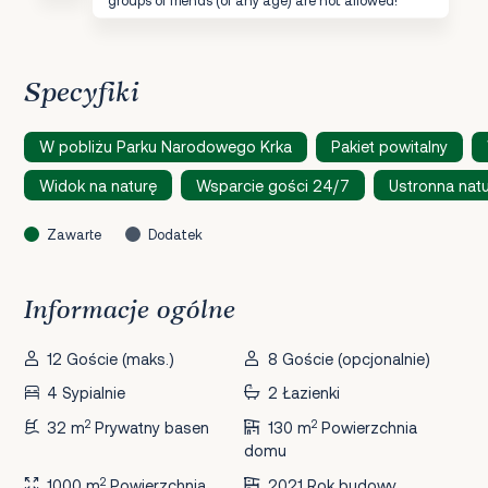
Specyfiki
W pobliżu Parku Narodowego Krka
Pakiet powitalny
Widok na naturę
Wsparcie gości 24/7
Ustronna nat
Zawarte
Dodatek
Informacje ogólne
12 Goście (maks.)
8 Goście (opcjonalnie)
4 Sypialnie
2 Łazienki
2
2
32 m
Prywatny basen
130 m
Powierzchnia
domu
2
1000 m
Powierzchnia
2021 Rok budowy