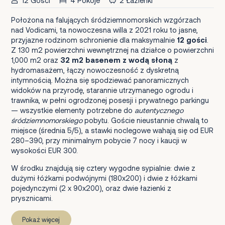
12 Gości
4 Pokoje
2 Łazienki
Położona na falujących śródziemnomorskich wzgórzach
nad Vodicami, ta nowoczesna willa z 2021 roku to jasne,
przyjazne rodzinom schronienie dla maksymalnie
12 gości
.
Z 130 m2 powierzchni wewnętrznej na działce o powierzchni
1,000 m2 oraz
32 m2 basenem z wodą słoną
z
hydromasażem, łączy nowoczesność z dyskretną
intymnością. Można się spodziewać panoramicznych
widoków na przyrodę, starannie utrzymanego ogrodu i
trawnika, w pełni ogrodzonej posesji i prywatnego parkingu
— wszystkie elementy potrzebne do
autentycznego
śródziemnomorskiego
pobytu. Goście nieustannie chwalą to
miejsce (średnia 5/5), a stawki noclegowe wahają się od EUR
280–390, przy minimalnym pobycie 7 nocy i kaucji w
wysokości EUR 300.
W środku znajdują się cztery wygodne sypialnie: dwie z
dużymi łóżkami podwójnymi (180x200) i dwie z łóżkami
pojedynczymi (2 x 90x200), oraz dwie łazienki z
prysznicami.
Pokaż więcej