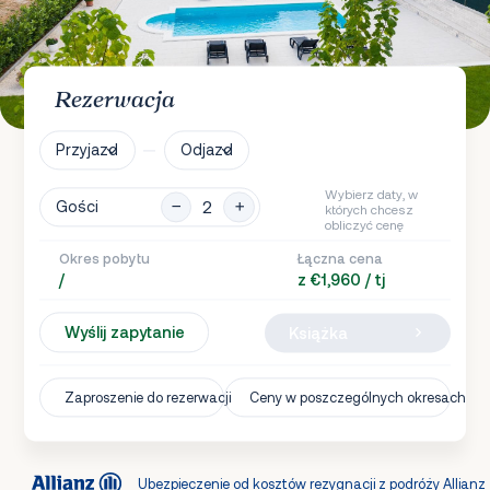
Rezerwacja
Przyjazd
Odjazd
Wybierz daty, w
Gości
których chcesz
obliczyć cenę
Okres pobytu
Łączna cena
/
z €1,960 / tj
Wyślij zapytanie
Książka
Zaproszenie do rezerwacji
Ceny w poszczególnych okresach
Ubezpieczenie od kosztów rezygnacji z podróży Allianz