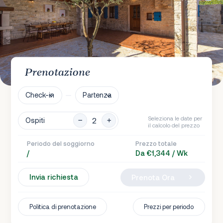
Prenotazione
Check-in
Partenza
Seleziona le date per
Ospiti
il calcolo del prezzo
Periodo del soggiorno
Prezzo totale
/
Da €1,344 / Wk
Invia richiesta
Prenota Ora
Politica di prenotazione
Prezzi per periodo