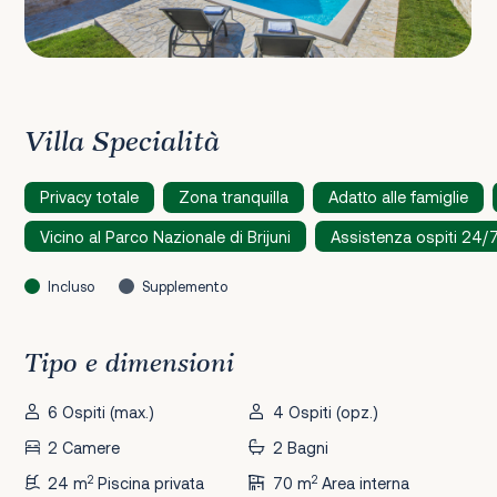
Villa Specialità
Privacy totale
Zona tranquilla
Adatto alle famiglie
Vicino al Parco Nazionale di Brijuni
Assistenza ospiti 24/
Incluso
Supplemento
Tipo e dimensioni
6 Ospiti (max.)
4 Ospiti (opz.)
2 Camere
2 Bagni
2
2
24 m
Piscina privata
70 m
Area interna