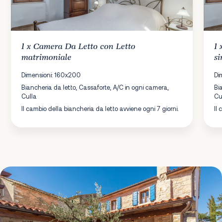
1 x
Camera Da Letto
con Letto
1
matrimoniale
si
Dimensioni: 160x200
Di
Biancheria da letto, Cassaforte, A/C in ogni camera,
Bi
Culla
Cu
Il cambio della biancheria da letto avviene ogni 7 giorni.
Il