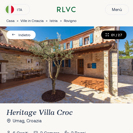
Menù
ITA
Casa
>
Ville in Croazia
>
Istria
>
Rovigno
01
/ 27
Indietro
Heritage Villa Croc
Umag, Croazia