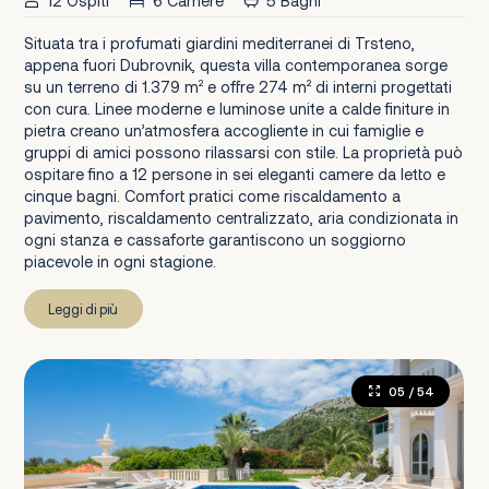
12 Ospiti
6 Camere
5 Bagni
Situata tra i profumati giardini mediterranei di Trsteno,
appena fuori Dubrovnik, questa villa contemporanea sorge
su un terreno di 1.379 m² e offre 274 m² di interni progettati
con cura. Linee moderne e luminose unite a calde finiture in
pietra creano un’atmosfera accogliente in cui famiglie e
gruppi di amici possono rilassarsi con stile. La proprietà può
ospitare fino a 12 persone in sei eleganti camere da letto e
cinque bagni. Comfort pratici come riscaldamento a
pavimento, riscaldamento centralizzato, aria condizionata in
ogni stanza e cassaforte garantiscono un soggiorno
piacevole in ogni stagione.
Leggi di più
05
/ 54