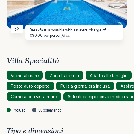
Breakfast is possible with an extra charge of
€30.00 per person/day.
Villa Specialità
Vicino al mare
Zona tranquilla
Adatto alle famiglie
Posto auto coperto
Pulizia giornaliera inclusa
Assist
Camera con vista mare
Autentica esperienza mediterran
Incluso
Supplemento
Tipo e dimensioni