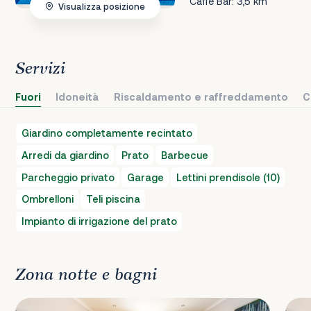
Caffè Bar: 3,5 km
Visualizza posizione
Servizi
Fuori
Idoneità
Riscaldamento e raffreddamento
C
Giardino completamente recintato
Arredi da giardino
Prato
Barbecue
Parcheggio privato
Garage
Lettini prendisole (10)
Ombrelloni
Teli piscina
Impianto di irrigazione del prato
Zona notte e bagni