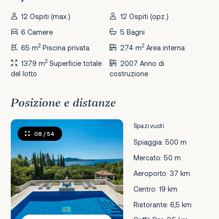
12 Ospiti (max.)
12 Ospiti (opz.)
6 Camere
5 Bagni
2
2
65 m
Piscina privata
274 m
Area interna
2
1379 m
Superficie totale
2007 Anno di
del lotto
costruzione
Posizione e distanze
Spazi vuoti
08
/ 54
Spiaggia: 500 m
Mercato: 50 m
Aeroporto: 37 km
Centro: 19 km
Ristorante: 6,5 km