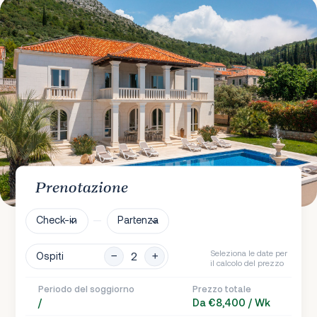
Prenotazione
Check-in
Partenza
Seleziona le date per
Ospiti
il calcolo del prezzo
Periodo del soggiorno
Prezzo totale
/
Da €8,400 / Wk