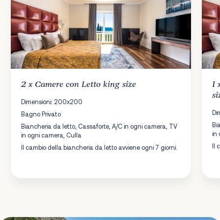
2 x
Camere
con Letto king size
1
si
Dimensioni: 200x200
Di
Bagno Privato
Bi
Biancheria da letto, Cassaforte, A/C in ogni camera, TV
in
in ogni camera, Culla
Il
Il cambio della biancheria da letto avviene ogni 7 giorni.