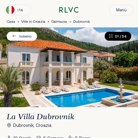
Menù
ITA
Casa
>
Ville in Croazia
>
Dalmazia
>
Dubrovnik
01
/ 54
Indietro
La Villa Dubrovnik
Dubrovnik, Croazia