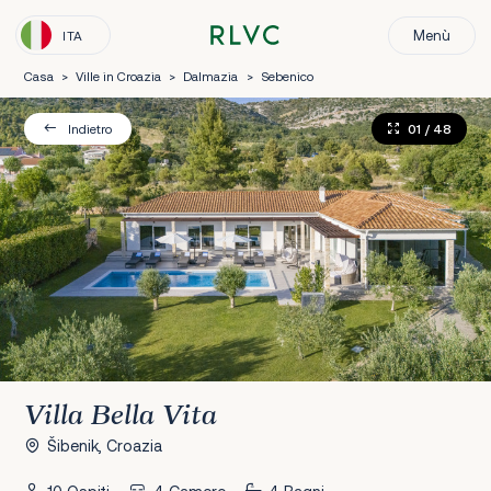
Menù
ITA
Casa
>
Ville in Croazia
>
Dalmazia
>
Sebenico
01
/ 48
Indietro
Villa Bella Vita
Šibenik, Croazia