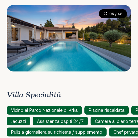
05
/ 48
Villa Specialità
Vicino al Parco Nazionale di Krka
Piscina riscaldata
P
Jacuzzi
Assistenza ospiti 24/7
Camera al piano terr
Pulizia giornaliera su richiesta / supplemento
Chef privat