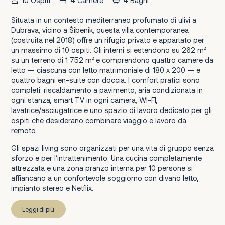
10 Ospiti
4 Camere
4 Bagni
Situata in un contesto mediterraneo profumato di ulivi a
Dubrava, vicino a Šibenik, questa villa contemporanea
(costruita nel 2018) offre un rifugio privato e appartato per
un massimo di 10 ospiti. Gli interni si estendono su 262 m²
su un terreno di 1 752 m² e comprendono quattro camere da
letto — ciascuna con letto matrimoniale di 180 x 200 — e
quattro bagni en-suite con doccia. I comfort pratici sono
completi: riscaldamento a pavimento, aria condizionata in
ogni stanza, smart TV in ogni camera, WI-FI,
lavatrice/asciugatrice e uno spazio di lavoro dedicato per gli
ospiti che desiderano combinare viaggio e lavoro da
remoto.
Gli spazi living sono organizzati per una vita di gruppo senza
sforzo e per l’intrattenimento. Una cucina completamente
attrezzata e una zona pranzo interna per 10 persone si
affiancano a un confortevole soggiorno con divano letto,
impianto stereo e Netflix.
Leggi di più