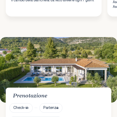
As
As
Prenotazione
Check-in
Partenza