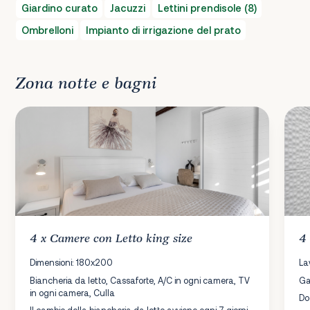
Giardino curato
Jacuzzi
Lettini prendisole (8)
Ombrelloni
Impianto di irrigazione del prato
Zona notte e bagni
4 x
Camere
con Letto king size
4
Dimensioni: 180x200
La
Biancheria da letto, Cassaforte, A/C in ogni camera, TV
Ga
in ogni camera, Culla
Do
Il cambio della biancheria da letto avviene ogni 7 giorni.