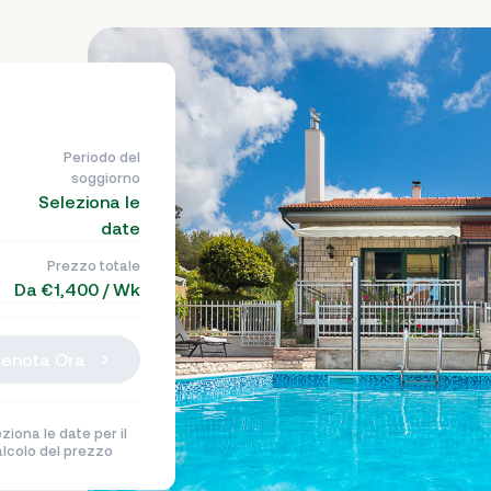
Periodo del
soggiorno
Seleziona le
date
Prezzo totale
Da €1,400 / Wk
renota Ora
ziona le date per il
alcolo del prezzo