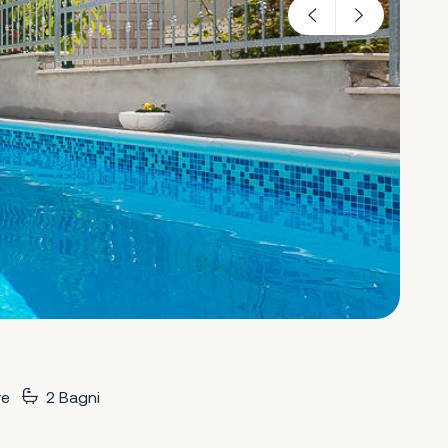
re
2 Bagni