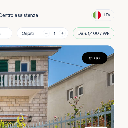
Centro assistenza
ITA
Ospiti
Da €1,400 / Wk
01
/ 67