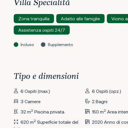
Villa Specialità
Zona tranquilla
Adatto alle famiglie
Vicino a
Assistenza ospiti 24/7
Incluso
Supplemento
Tipo e dimensioni
6 Ospiti (max.)
6 Ospiti (opz.)
3 Camere
2 Bagni
2
2
32 m
Piscina privata
150 m
Area inter
2
620 m
Superficie totale del
2020 Anno di cos