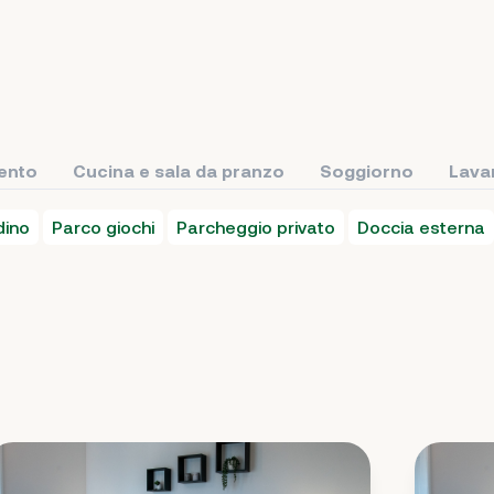
ento
Cucina e sala da pranzo
Soggiorno
Lava
dino
Parco giochi
Parcheggio privato
Doccia esterna