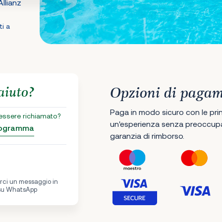
llianz
ti a
aiuto?
Opzioni di paga
Paga in modo sicuro con le princ
 essere richiamato?
un'esperienza senza preoccupaz
programma
garanzia di rimborso.
iarci un messaggio in
 su WhatsApp