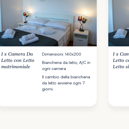
1 x
Camera Da
Dimensioni: 140x200
1 x
Cam
Letto
con Letto
Letto
c
Biancheria da letto, A/C in
matrimoniale
Letto s
ogni camera
Il cambio della biancheria
da letto avviene ogni 7
giorni.