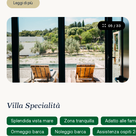
Leggi di più
05
/ 33
Villa Specialità
Splendida vista mare
Zona tranquilla
Adatto alle fami
Ormeggio barca
Noleggio barca
Assistenza ospiti 