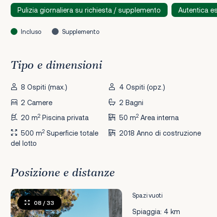
Pulizia giornaliera su richiesta / supplemento
Autentica e
Incluso
Supplemento
Tipo e dimensioni
8 Ospiti (max.)
4 Ospiti (opz.)
2 Camere
2 Bagni
2
2
20 m
Piscina privata
50 m
Area interna
2
500 m
Superficie totale
2018 Anno di costruzione
del lotto
Posizione e distanze
Spazi vuoti
08
/ 33
Spiaggia: 4 km