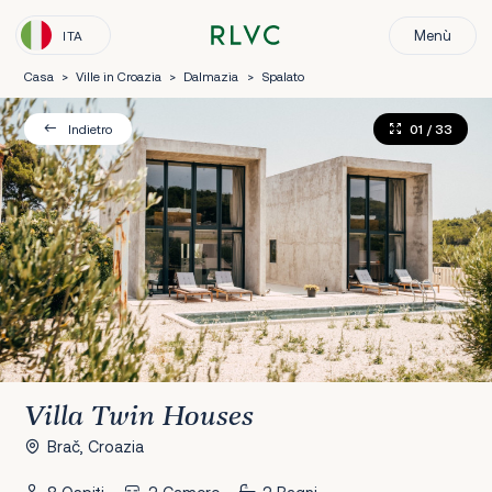
Menù
ITA
Casa
>
Ville in Croazia
>
Dalmazia
>
Spalato
01
/ 33
Indietro
Villa Twin Houses
Brač, Croazia