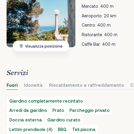
Mercato: 400 m
Aeroporto: 20 km
Centro: 400 m
Ristorante: 400 m
Caffè Bar: 400 m
Visualizza posizione
Servizi
Fuori
Idoneità
Riscaldamento e raffreddamento
C
Giardino completamente recintato
Arredi da giardino
Prato
Parcheggio privato
Doccia esterna
Giardino curato
Lettini prendisole (4)
BBQ
Teli piscina