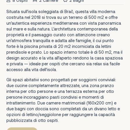
8 Ospiti
2 Camere
2 Bagni
Situata sull’isola soleggiata di Brač, questa villa moderna
costruita nel 2018 si trova su un terreno di 500 m2 e offre
un’autentica esperienza mediterranea con vista panoramica
sul mare e sulla natura. L’architettura contemporanea della
proprietà e il paesaggio curato con attenzione creano
un’atmosfera tranquilla e adatta alle famiglie, il cui punto
forte è la piscina privata di 20 m2 incorniciata da lettini
prendisole e prato. Lo spazio interno totale è di 50 m2, ma il
design accurato e la vita all’aperto rendono la casa spaziosa
e privata — ideale per ospiti che cercano sia relax sia facile
accesso alla vita dell’isola.
Gli spazi abitativi sono progettati per soggiorni conviviali:
due cucine completamente attrezzate, una zona pranzo
interna per otto persone e una terrazza esterna per otto
persone incoraggiano pasti condivisi e momenti di
intrattenimento. Due camere matrimoniali (160x200 cm) e
due bagni con doccia sono completati da un divano letto e
opzioni di lettino/seggiolone per raggiungere la capacità
pubblicizzata di otto ospiti.