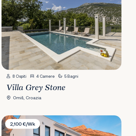
8 Ospiti
4 Camere
5 Bagni
Villa Grey Stone
Omiš, Croazia
Villa Maxima
2,100 €/Wk