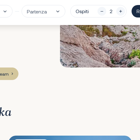
Ospiti
R
 team
ska
Villa Vespera