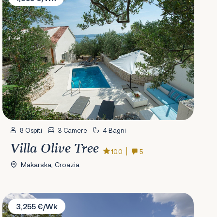
8 Ospiti
3 Camere
4 Bagni
Villa Olive Tree
10.0
5
Makarska, Croazia
Villa Grey Stone
3,255 €/Wk