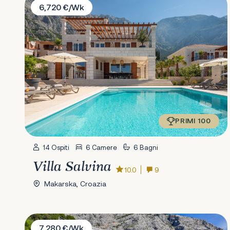
6,720 €/Wk
PRIMI 100
14 Ospiti
6 Camere
6 Bagni
Villa Salvina
10.0
9
Makarska, Croazia
Villa Afrodita
7,280 €/Wk