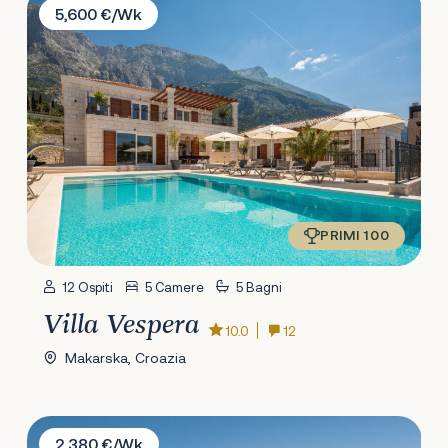
5,600 €/Wk
PRIMI 100
12 Ospiti
5 Camere
5 Bagni
Villa Vespera
10.0
12
Makarska, Croazia
Villa Unika
2,380 €/Wk