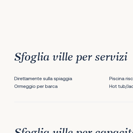
1
2
3
4
5
Prossimo
Sfoglia ville per servizi
Direttamente sulla spiaggia
Piscina ris
Ormeggio per barca
Hot tub/Ja