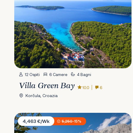
12 Ospiti
6 Camere
4 Bagni
Villa Green Bay
10.0
6
Korčula, Croazia
Villa Vista Al Mar
4,463 €/Wk
5,250
-15%