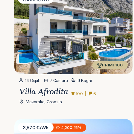
PRIMI 100
14 Ospiti
7 Camere
9 Bagni
Villa Afrodita
10.0
6
Makarska, Croazia
Villa Green Bay
3,570 €/Wk
4,200
-15%