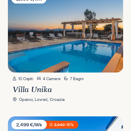
10 Ospiti
4 Camere
7 Bagni
Villa Unika
Opanci, Lovreć, Croazia
Villa Mandala
2,499 €/Wk
2,940
-15%