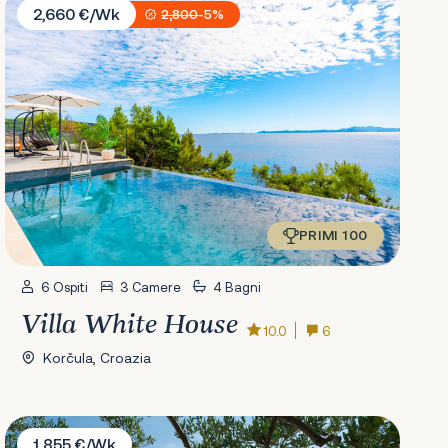
2,660 €/Wk
2,800
-5%
PRIMI 100
6 Ospiti
3 Camere
4 Bagni
Villa White House
10.0
6
Korčula, Croazia
Villa Olive Tree
1,855 €/Wk