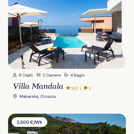
6 Ospiti
3 Camere
4 Bagni
Villa Mandala
10.0
2
Makarska, Croazia
Villa Filia
3,500 €/Wk