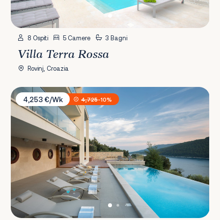
8 Ospiti
5 Camere
3 Bagni
Villa Terra Rossa
Rovinj, Croazia
Villa Vlastelini II
4,253 €/Wk
4,725
-10%