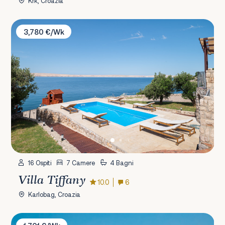
Krk, Croazia
Villa Tiffany
3,780 €/Wk
16 Ospiti
7 Camere
4 Bagni
Villa Tiffany
10.0
6
Karlobag, Croazia
Villa Lapidea Istria