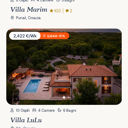
8 Ospiti
4 Camere
5 Bagni
Villa Marim
10.0
2
Punat, Croazia
Villa LuLu
2,422 €/Wk
2,849
-15%
10 Ospiti
4 Camere
6 Bagni
Villa LuLu