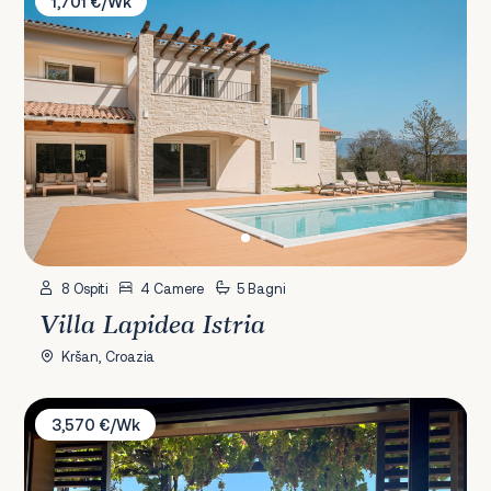
1,701 €/Wk
8 Ospiti
4 Camere
5 Bagni
Villa Lapidea Istria
Kršan, Croazia
Villa Mirvami
3,570 €/Wk