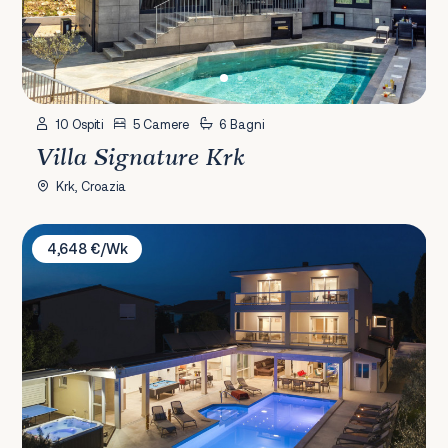
10 Ospiti
5 Camere
6 Bagni
Villa Signature Krk
Krk, Croazia
Villa Klen
4,648 €/Wk