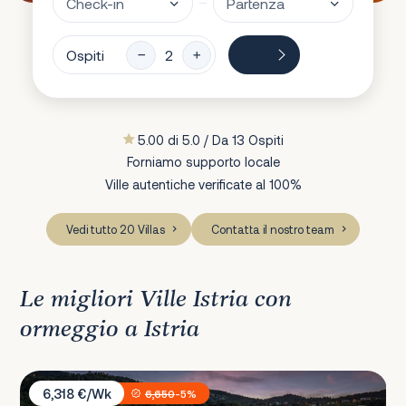
Ospiti
5.00 di 5.0 / Da 13 Ospiti
Forniamo supporto locale
Ville autentiche verificate al 100%
Vedi tutto 20 Villas
Contatta il nostro team
Le migliori Ville Istria con
ormeggio a Istria
Villa Erzzi
6,318 €/Wk
6,650
-5%