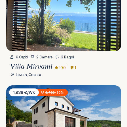
6 Ospiti
2 Camere
3 Bagni
Villa Mirvami
10.0
1
Lovran, Croazia
Villa Royal Blue
1,938 €/Wk
2,422
-20%