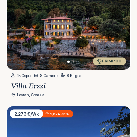
PRIMI 100
15 Ospiti
8 Camere
8 Bagni
Villa Erzzi
Lovran, Croazia
Villa Bellavista
2,273 €/Wk
2,674
-15%