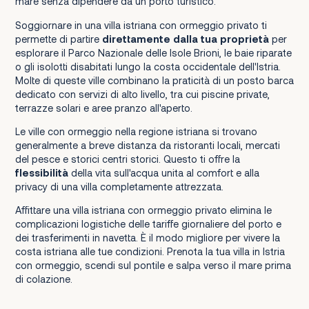
mare senza dipendere da un porto turistico.
Soggiornare in una villa istriana con ormeggio privato ti
permette di partire
direttamente dalla tua proprietà
per
esplorare il Parco Nazionale delle Isole Brioni, le baie riparate
o gli isolotti disabitati lungo la costa occidentale dell'Istria.
Molte di queste ville combinano la praticità di un posto barca
dedicato con servizi di alto livello, tra cui piscine private,
terrazze solari e aree pranzo all'aperto.
Le ville con ormeggio nella regione istriana si trovano
generalmente a breve distanza da ristoranti locali, mercati
del pesce e storici centri storici. Questo ti offre la
flessibilità
della vita sull'acqua unita al comfort e alla
privacy di una villa completamente attrezzata.
Affittare una villa istriana con ormeggio privato elimina le
complicazioni logistiche delle tariffe giornaliere del porto e
dei trasferimenti in navetta. È il modo migliore per vivere la
costa istriana alle tue condizioni. Prenota la tua villa in Istria
con ormeggio, scendi sul pontile e salpа verso il mare prima
di colazione.