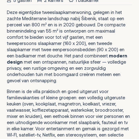
5 gasten
2 kamers
1 badkamer
Deze eigentijdse tweeslaapkamerwoning, gelegen in het
zachte Mediterrane landschap nabij Šibenik, staat op een
perceel van 800 m² en is in 2020 gebouwd. De compacte
binnenindeling van 55 m² is ontworpen om maximaal
comfort te bieden voor tot vijf gasten, met een
tweepersoons slaapkamer (160 x 200), een tweede
slaapkamer met twee eenpersoonsbedden (90 x 200) en
een badkamer met douche. Het pand combineert
modern
design
met een ontspannen, natuurlijke sfeer — volledige
privacy, een rustige omgeving en een zorgvuldig
onderhouden tuin met boomgaard creëren meteen een
gevoel van ontsnapping.
Binnen is de villa praktisch en goed uitgerust voor
familievakanties of kleine groepen: een volledig uitgeruste
keuken (oven, kookplaat, magnetron, koelkast, vriezer,
vaatwasser, koffiezetapparaat, waterkoker, broodrooster,
mixer en kruiden), een eethoek binnen voor vier personen en
een uitnodigende woonkamer met slaapbank, fauteuil en tv
in elke kamer. Voor entertainment en gemak is gezorgd met
WI‑FI, satelliet-tv, Netflix, een stereosysteem, een selectie