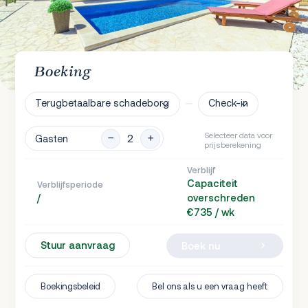
Boeking
Terugbetaalbare schadeborg
Check-in
Selecteer data voor
Gasten
prijsberekening
Verblijf
Capaciteit
Verblijfsperiode
/
overschreden
€735 / wk
Stuur aanvraag
Boek nu
Boekingsbeleid
Bel ons als u een vraag heeft