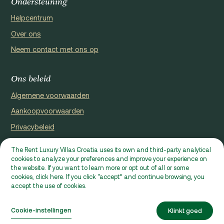
Ondersteuning
Helpcentrum
Over ons
Neem contact met ons op
Ons beleid
Algemene voorwaarden
Aankoopvoorwaarden
Privacybeleid
Cookie Policy
The Rent Luxury Villas Croatia uses its own and third-party analytical
cookies to analyze your preferences and improve your experience on
Website geregistreerd door Domus properties d.o.o., Ćaleta-Cari
the website. If you want to learn more or opt out of all or some
53a, HR - 22000, Croatia | VAT ID: HR97941229837
cookies, click here. If you click “accept” and continue browsing, you
accept the use of cookies.
Ⓒ 2026 RLVC. Alle rechten voorbehouden.
Villa FoRest House
Capaciteit overschreden €735 / wk
Ontworpen door Beta&Co
Cookie-instellingen
Klinkt goed
Ontwikkeld door Epic Digital
Aanvraag
Controleer beschikbaarheid