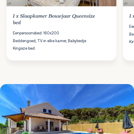
1 x
Slaapkamer
Bouwjaar Queensize
1
bed
Ee
Eenpersoonsbed: 160x200
Be
Beddengoed, TV in elke kamer, Babybedje
Ki
Kingsize bed