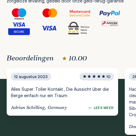
zorgeloze ervaring, gedekt door onze geld-terug-garantie.
Beoordelingen
10.00
12 augustus 2023
10
2
Alles Super. Toller Kontakt , Die Aussicht über die
Had
Berge einfach nur ein Traum .
cle
mas
Adrian Schilling, Germany
—
LEES MEER
Sib
Cro
Do