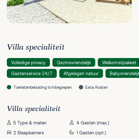
Villa specialiteit
Volledige privacy
Gezinsvriendelijk
Welkomstpakket
Gastenservice 24/7
Afgelegen natuur
Babyvriendelij
Toeristenbelasting Is Inbegrepen
Extra Kosten
Villa specialiteit
5 Type & maten
4 Gasten (max.)
2 Slaapkamers
1 Gasten (opt.)