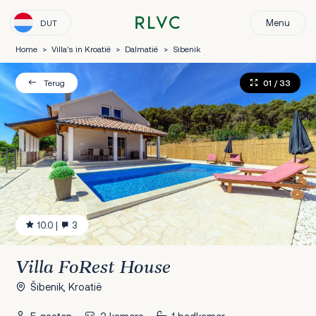
Menu
DUT
Home
>
Villa's in Kroatië
>
Dalmatië
>
Sibenik
01
/ 33
Terug
10.0
|
3
Villa FoRest House
Šibenik, Kroatië