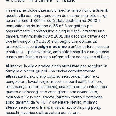
5 Ospiti
2 Camere
1 bagno
Immersa nel dolce paesaggio mediterraneo vicino a Šibenik,
questa villa contemporanea con due camere da letto sorge
su un terreno di 800 m² ed è stata costruita nel 2020. Il
compatto spazio interno di 55 m² è progettato per
massimizzare il comfort fino a cinque ospiti, offrendo una
camera matrimoniale (160 x 200), una seconda camera con
due letti singoli (90 x 200) e un bagno con doccia. La
proprietà unisce
design moderno
a un'atmosfera rilassata
e naturale — privacy totale, ambiente tranquillo e un giardino
curato con frutteto creano un'immediata sensazione di fuga.
All'interno, la villa è pratica e ben attrezzata per soggiorni in
famiglia o piccoli gruppi: una cucina completamente
attrezzata (forno, piano cottura, microonde, frigorifero,
congelatore, lavastoviglie, macchina per il caffè, bollitore,
tostapane, frullatore e spezie), una zona pranzo interna per
quattro e un'accogliente zona giorno con divano letto,
poltrona e TV in ogni stanza. Intrattenimento e comodità
sono garantiti da WI‑FI, TV satellitare, Netflix, impianto
stereo, selezione di film & musica, tavolo da ping‑pong,
scacchi, lavatrice e attrezzatura per stirare.