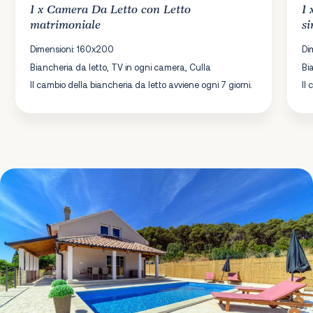
1 x
Camera Da Letto
con Letto
1
matrimoniale
si
Dimensioni: 160x200
Di
Biancheria da letto, TV in ogni camera, Culla
Bi
Il cambio della biancheria da letto avviene ogni 7 giorni.
Il