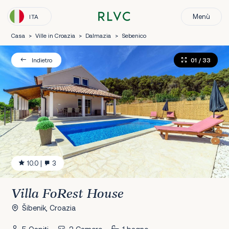
Menù
ITA
Casa
>
Ville in Croazia
>
Dalmazia
>
Sebenico
01
/ 33
Indietro
10.0
|
3
Villa FoRest House
Šibenik, Croazia