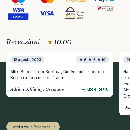
Recensioni
10.00
12 agosto 2023
10
2
Alles Super. Toller Kontakt , Die Aussicht über die
Had
Berge einfach nur ein Traum .
cle
mas
Adrian Schilling, Germany
—
LEGGI DI PIÙ
Sib
Cro
Do
Vedi tutte le Recensioni