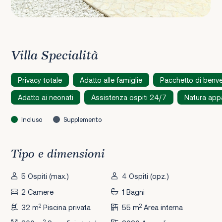
Villa Specialità
Privacy totale
Adatto alle famiglie
Pacchetto di benv
Adatto ai neonati
Assistenza ospiti 24/7
Natura app
Incluso
Supplemento
Tipo e dimensioni
5 Ospiti (max.)
4 Ospiti (opz.)
2 Camere
1 Bagni
2
2
32 m
Piscina privata
55 m
Area interna
2