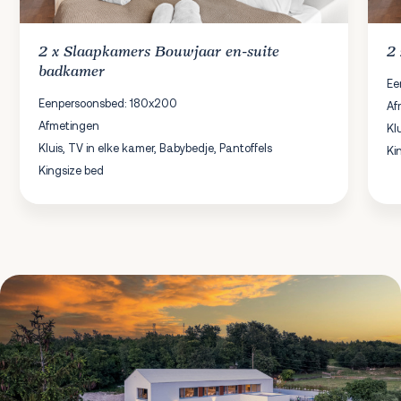
2 x
Slaapkamers
Bouwjaar en-suite
2
badkamer
Ee
Eenpersoonsbed: 180x200
Af
Afmetingen
Kl
Kluis, TV in elke kamer, Babybedje, Pantoffels
Ki
Kingsize bed