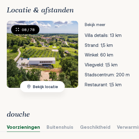
Locatie & afstanden
Bekijk meer
08
/ 78
Villa details: 13 km
Strand: 1,5 km
Winkel: 60 km
Vliegveld: 1,5 km
Stadscentrum: 200 m
Restaurant: 1,5 km
Bekijk locatie
douche
Voorzieningen
Buitenshuis
Geschiktheid
Verwarmi