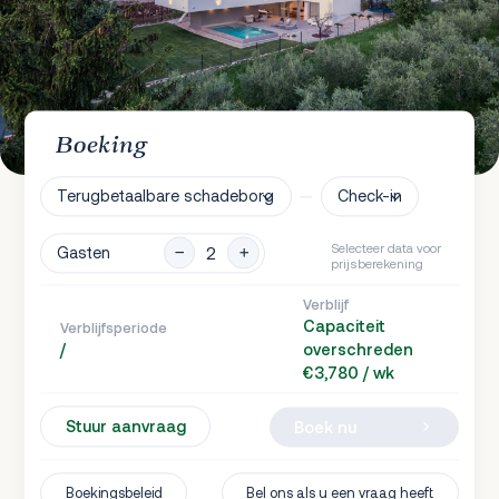
Boeking
Terugbetaalbare schadeborg
Check-in
Selecteer data voor
Gasten
prijsberekening
Verblijf
Capaciteit
Verblijfsperiode
/
overschreden
€3,780 / wk
Stuur aanvraag
Boek nu
Boekingsbeleid
Bel ons als u een vraag heeft