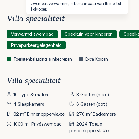
zwembadverwarming is beschikbaar van 15 mei tot
1 oktober.
Villa specialiteit
Verwarmd zwembad
Speeltuin voor kinderen
Speelk
Privéparkeergelegenheid
Toeristenbelasting Is Inbegrepen
Extra Kosten
Villa specialiteit
10 Type & maten
8 Gasten (max.)
4 Slaapkamers
6 Gasten (opt.)
2
2
32 m
Binnenoppervlakte
270 m
Badkamers
2
1000 m
Privézwembad
2024 Totale
perceeloppervlakte