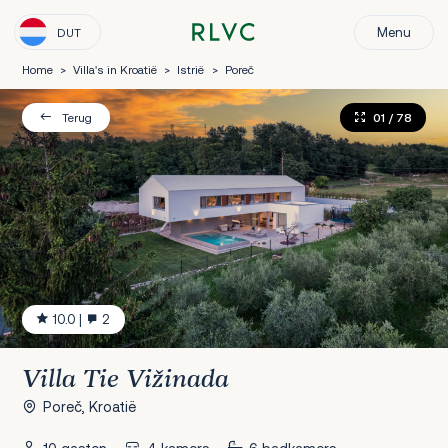
Menu
DUT
Home
>
Villa's in Kroatië
>
Istrië
>
Poreč
01
/ 78
Terug
10.0
|
2
Villa Tie Vižinada
Poreč, Kroatië