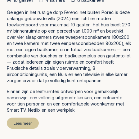
10 gasten
4 kamers
6 badkamers
Gelegen in het rustige dorp Ferenci net buiten Poreč is deze
onlangs gebouwde villa (2024) een licht en modern
toevluchtsoord voor maximaal 10 gasten. Het huis biedt 270
m² binnenruimte op een perceel van 1.000 m² en beschikt
over vier slaapkamers (twee tweepersoonskamers 180x200
en twee kamers met twee eenpersoonsbedden 90x200), elk
met een eigen badkamer, en in totaal zes badkamers — een
combinatie van douches en badkuipen plus een gastentoilet
— zodat iedereen zijn eigen ruimte en comfort heeft.
Praktische details zoals vloerverwarming, 8
airconditioningunits, een kluis en een televisie in elke kamer
zorgen ervoor dat je volledig kunt ontspannen.
Binnen zijn de leefruimtes ontworpen voor gemakkelijk
samenzijn: een volledig uitgeruste keuken, een eetruimte
voor tien personen en een comfortabele woonkamer met
Smart TV, Netflix en een werkplek.
Lees meer