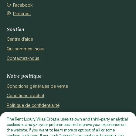
Facebook
Pinterest
Soutien
Centre d’aide
Qui sommes-nous
Contactez-nous
Notre politique
Conditions générales de vente
Conditions d’achat
Politique de confidentialité
Cookie Policy
The Rent Luxury Villas Croatia uses its own and third-party analytical
cookies to analyze your preferences and improve your experience on
Site web enregistré par Domus properties d.o.o., Ćaleta-Cari 53a,
the website. If you want to learn more or opt out of all or some
HR - 22000, Croatia | VAT ID: HR97941229837
cookies, click here. If you click “accept” and continue browsing, you