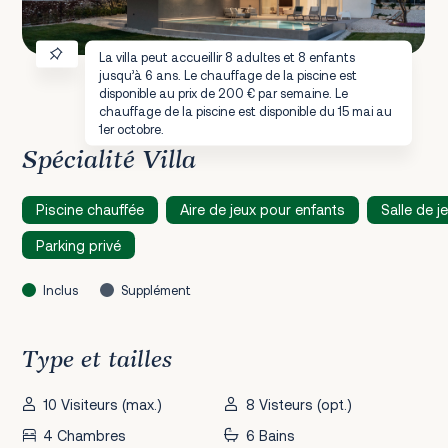
La villa peut accueillir 8 adultes et 8 enfants
jusqu’à 6 ans. Le chauffage de la piscine est
disponible au prix de 200 € par semaine. Le
chauffage de la piscine est disponible du 15 mai au
1er octobre.
Spécialité Villa
Piscine chauffée
Aire de jeux pour enfants
Salle de j
Parking privé
Inclus
Supplément
Type et tailles
10 Visiteurs (max.)
8 Visteurs (opt.)
4 Chambres
6 Bains