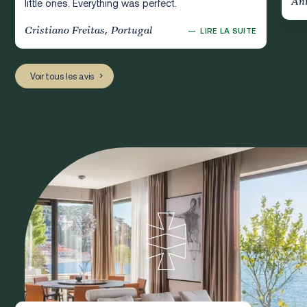
Ani
little ones. Everything was perfect.
Cristiano Freitas, Portugal
—
LIRE LA SUITE
Voir tous les avis