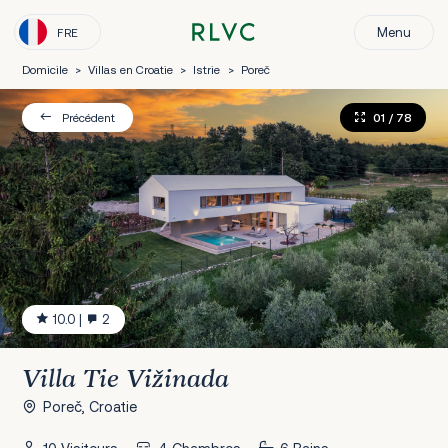
Menu
FRE
Domicile
>
Villas en Croatie
>
Istrie
>
Poreč
01
/ 78
Précédent
10.0
|
2
Villa Tie Vižinada
Poreč, Croatie