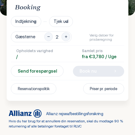
Booking
Indtjekning
Tjek ud
Vælg datoer for
Gæsterne
prisberegning
Opholdets varighed
Samlet pris
/
fra €3,780 / Uge
Send forespørgsel
Book nu
Reservationspolitik
Priser pr. periode
Allianz rejseafbestillingsforsikring
Hvis du har brug for at annullere din reservation, skal du modtage 90 %
returnering af alle betalinger foretaget til RLVC