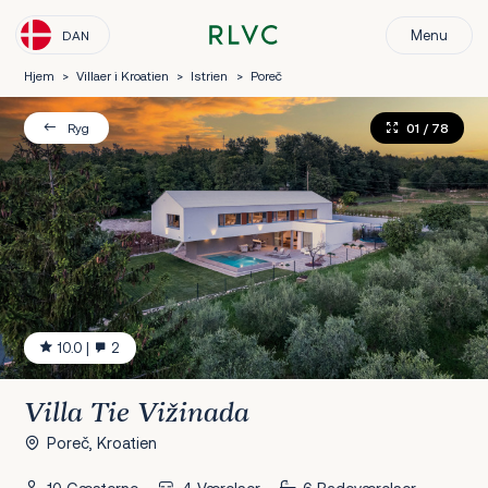
Menu
DAN
Hjem
>
Villaer i Kroatien
>
Istrien
>
Poreč
01
/ 78
Ryg
10.0
|
2
Villa Tie Vižinada
Poreč, Kroatien