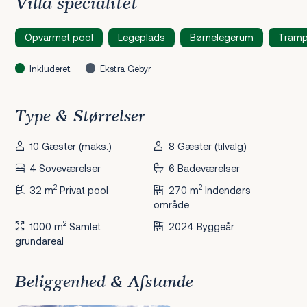
Villa specialitet
Opvarmet pool
Legeplads
Børnelegerum
Tramp
Inkluderet
Ekstra Gebyr
Type & Størrelser
10 Gæster (maks.)
8 Gæster (tilvalg)
4 Soveværelser
6 Badeværelser
2
2
32 m
Privat pool
270 m
Indendørs
område
2
1000 m
Samlet
2024 Byggeår
grundareal
Beliggenhed & Afstande