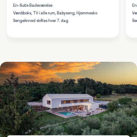
En-Suite Badeværelse
En
Værdiboks, TV i alle rum, Babyseng, Hjemmesko
Væ
Sengelinned skiftes hver 7. dag.
Se