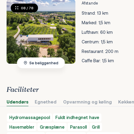
Afstande
08
/ 78
Strand: 13 km
Marked: 1,5 km
Lufthavn: 60 km
Centrum: 1,5 km
Restaurant: 200 m
Caffe Bar: 1,5 km
Se beliggenhed
Faciliteter
Udendørs
Egnethed
Opvarmning og køling
Køkken
Hydromassagepool
Fuldt indhegnet have
Havemøbler
Græsplæne
Parasoll
Grill