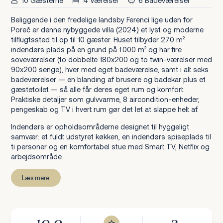
10 Gæsterne
4 Værelser
6 Badeværelser
Beliggende i den fredelige landsby Ferenci lige uden for
Poreč er denne nybyggede villa (2024) et lyst og moderne
tilflugtssted til op til 10 gæster. Huset tilbyder 270 m²
indendørs plads på en grund på 1.000 m² og har fire
soveværelser (to dobbelte 180x200 og to twin-værelser med
90x200 senge), hver med eget badeværelse, samt i alt seks
badeværelser — en blanding af brusere og badekar plus et
gæstetoilet — så alle får deres eget rum og komfort.
Praktiske detaljer som gulvvarme, 8 aircondition-enheder,
pengeskab og TV i hvert rum gør det let at slappe helt af.
Indendørs er opholdsområderne designet til hyggeligt
samvær: et fuldt udstyret køkken, en indendørs spiseplads til
ti personer og en komfortabel stue med Smart TV, Netflix og
arbejdsområde.
Læs mere