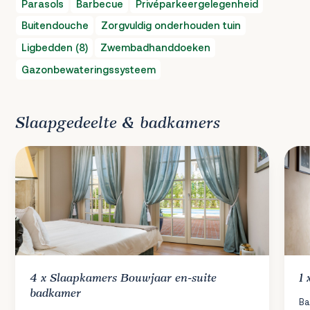
Parasols
Barbecue
Privéparkeergelegenheid
Buitendouche
Zorgvuldig onderhouden tuin
Ligbedden (8)
Zwembadhanddoeken
Gazonbewateringssysteem
Slaapgedeelte & badkamers
4 x
Slaapkamers
Bouwjaar en-suite
1
badkamer
Ba