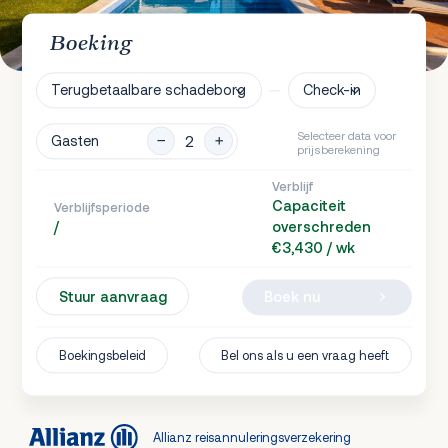
Boeking
Terugbetaalbare schadeborg
Check-in
Selecteer data voor
Gasten
prijsberekening
Verblijf
Capaciteit
Verblijfsperiode
/
overschreden
€3,430 / wk
Stuur aanvraag
Boek nu
Boekingsbeleid
Bel ons als u een vraag heeft
Allianz reisannuleringsverzekering