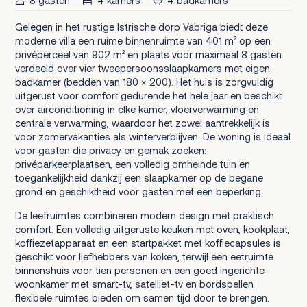
8 gasten
4 kamers
4 badkamers
Gelegen in het rustige Istrische dorp Vabriga biedt deze
moderne villa een ruime binnenruimte van 401 m² op een
privéperceel van 902 m² en plaats voor maximaal 8 gasten
verdeeld over vier tweepersoonsslaapkamers met eigen
badkamer (bedden van 180 × 200). Het huis is zorgvuldig
uitgerust voor comfort gedurende het hele jaar en beschikt
over airconditioning in elke kamer, vloerverwarming en
centrale verwarming, waardoor het zowel aantrekkelijk is
voor zomervakanties als winterverblijven. De woning is ideaal
voor gasten die privacy en gemak zoeken:
privéparkeerplaatsen, een volledig omheinde tuin en
toegankelijkheid dankzij een slaapkamer op de begane
grond en geschiktheid voor gasten met een beperking.
De leefruimtes combineren modern design met praktisch
comfort. Een volledig uitgeruste keuken met oven, kookplaat,
koffiezetapparaat en een startpakket met koffiecapsules is
geschikt voor liefhebbers van koken, terwijl een eetruimte
binnenshuis voor tien personen en een goed ingerichte
woonkamer met smart-tv, satelliet-tv en bordspellen
flexibele ruimtes bieden om samen tijd door te brengen.