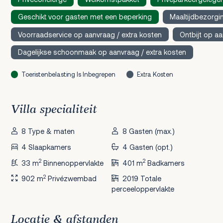
Geschikt voor gasten met een beperking
Maaltijdbezorgi
Voorraadservice op aanvraag / extra kosten
Ontbijt op aa
Dagelijkse schoonmaak op aanvraag / extra kosten
Toeristenbelasting Is Inbegrepen
Extra Kosten
Villa specialiteit
8 Type & maten
8 Gasten (max.)
4 Slaapkamers
4 Gasten (opt.)
2
2
33 m
Binnenoppervlakte
401 m
Badkamers
2
902 m
Privézwembad
2019 Totale
perceeloppervlakte
Locatie & afstanden