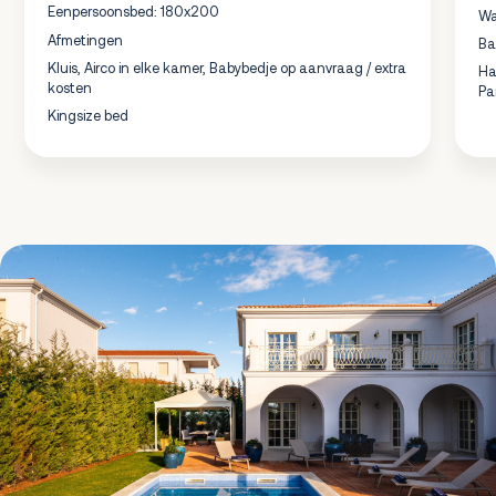
Eenpersoonsbed: 180x200
Wa
Afmetingen
B
Kluis, Airco in elke kamer, Babybedje op aanvraag / extra
Ha
kosten
Pa
Kingsize bed