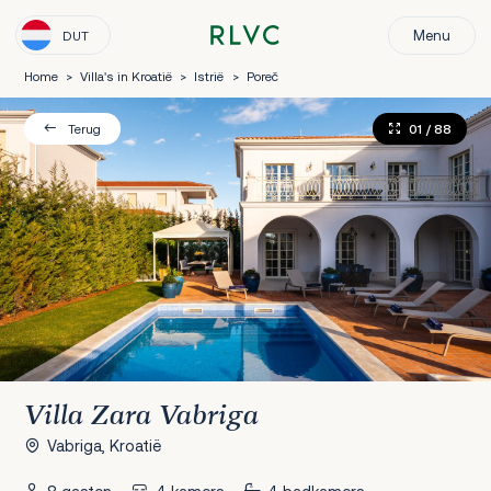
Menu
DUT
Home
>
Villa's in Kroatië
>
Istrië
>
Poreč
01
/ 88
Terug
Villa Zara Vabriga
Vabriga, Kroatië