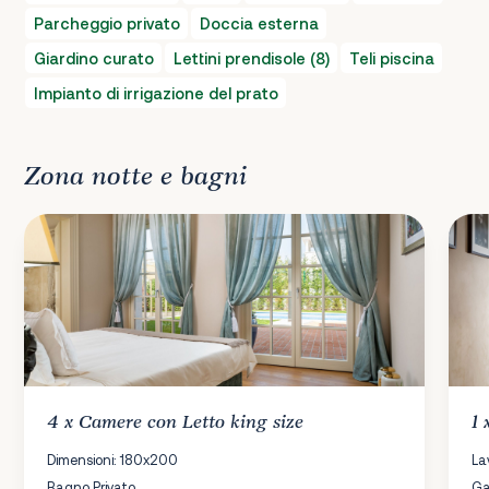
Parcheggio privato
Doccia esterna
Giardino curato
Lettini prendisole (8)
Teli piscina
Impianto di irrigazione del prato
Zona notte e bagni
4 x
Camere
con Letto king size
1
Dimensioni: 180x200
La
Bagno Privato
Ga