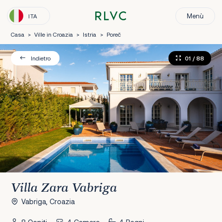
Menù
ITA
Casa
>
Ville in Croazia
>
Istria
>
Poreč
01
/ 88
Indietro
Villa Zara Vabriga
Vabriga, Croazia