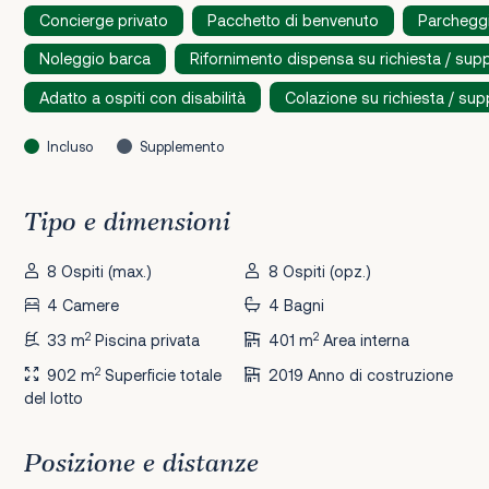
Concierge privato
Pacchetto di benvenuto
Parcheggi
Noleggio barca
Rifornimento dispensa su richiesta / su
Adatto a ospiti con disabilità
Colazione su richiesta / su
Incluso
Supplemento
Tipo e dimensioni
8 Ospiti (max.)
8 Ospiti (opz.)
4 Camere
4 Bagni
2
2
33 m
Piscina privata
401 m
Area interna
2
902 m
Superficie totale
2019 Anno di costruzione
del lotto
Posizione e distanze