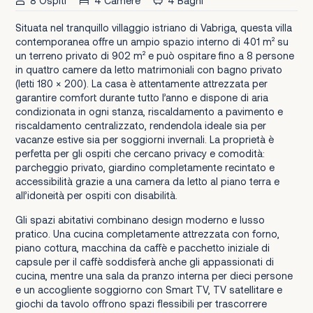
8 Ospiti
4 Camere
4 Bagni
Situata nel tranquillo villaggio istriano di Vabriga, questa villa
contemporanea offre un ampio spazio interno di 401 m² su
un terreno privato di 902 m² e può ospitare fino a 8 persone
in quattro camere da letto matrimoniali con bagno privato
(letti 180 × 200). La casa è attentamente attrezzata per
garantire comfort durante tutto l’anno e dispone di aria
condizionata in ogni stanza, riscaldamento a pavimento e
riscaldamento centralizzato, rendendola ideale sia per
vacanze estive sia per soggiorni invernali. La proprietà è
perfetta per gli ospiti che cercano privacy e comodità:
parcheggio privato, giardino completamente recintato e
accessibilità grazie a una camera da letto al piano terra e
all’idoneità per ospiti con disabilità.
Gli spazi abitativi combinano design moderno e lusso
pratico. Una cucina completamente attrezzata con forno,
piano cottura, macchina da caffè e pacchetto iniziale di
capsule per il caffè soddisferà anche gli appassionati di
cucina, mentre una sala da pranzo interna per dieci persone
e un accogliente soggiorno con Smart TV, TV satellitare e
giochi da tavolo offrono spazi flessibili per trascorrere