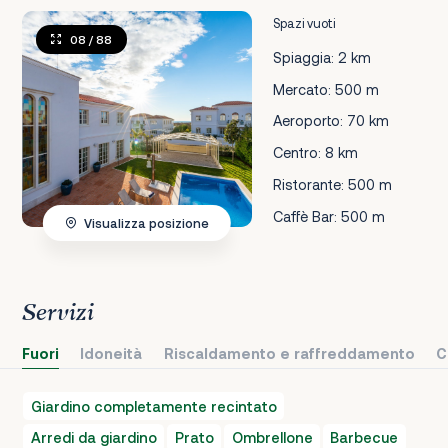
Spazi vuoti
08
/ 88
Spiaggia: 2 km
Mercato: 500 m
Aeroporto: 70 km
Centro: 8 km
Ristorante: 500 m
Caffè Bar: 500 m
Visualizza posizione
Servizi
Fuori
Idoneità
Riscaldamento e raffreddamento
C
Giardino completamente recintato
Arredi da giardino
Prato
Ombrellone
Barbecue