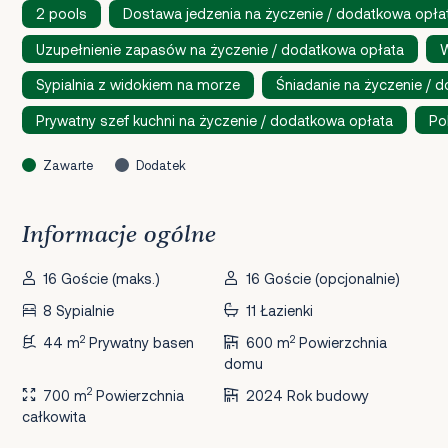
2 pools
Dostawa jedzenia na życzenie / dodatkowa opła
Uzupełnienie zapasów na życzenie / dodatkowa opłata
W
Sypialnia z widokiem na morze
Śniadanie na życzenie / 
Prywatny szef kuchni na życzenie / dodatkowa opłata
Po
Zawarte
Dodatek
Informacje ogólne
16 Goście (maks.)
16 Goście (opcjonalnie)
8 Sypialnie
11 Łazienki
2
2
44 m
Prywatny basen
600 m
Powierzchnia
domu
2
700 m
Powierzchnia
2024 Rok budowy
całkowita