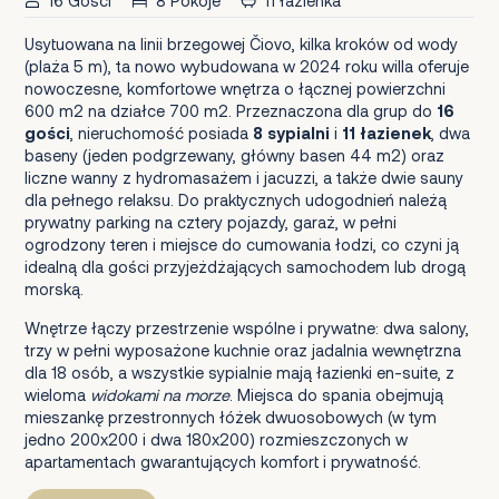
16 Gości
8 Pokoje
11 łazienka
Usytuowana na linii brzegowej Čiovo, kilka kroków od wody
(plaża 5 m), ta nowo wybudowana w 2024 roku willa oferuje
nowoczesne, komfortowe wnętrza o łącznej powierzchni
600 m2 na działce 700 m2. Przeznaczona dla grup do
16
gości
, nieruchomość posiada
8 sypialni
i
11 łazienek
, dwa
baseny (jeden podgrzewany, główny basen 44 m2) oraz
liczne wanny z hydromasażem i jacuzzi, a także dwie sauny
dla pełnego relaksu. Do praktycznych udogodnień należą
prywatny parking na cztery pojazdy, garaż, w pełni
ogrodzony teren i miejsce do cumowania łodzi, co czyni ją
idealną dla gości przyjeżdżających samochodem lub drogą
morską.
Wnętrze łączy przestrzenie wspólne i prywatne: dwa salony,
trzy w pełni wyposażone kuchnie oraz jadalnia wewnętrzna
dla 18 osób, a wszystkie sypialnie mają łazienki en-suite, z
wieloma
widokami na morze
. Miejsca do spania obejmują
mieszankę przestronnych łóżek dwuosobowych (w tym
jedno 200x200 i dwa 180x200) rozmieszczonych w
apartamentach gwarantujących komfort i prywatność.