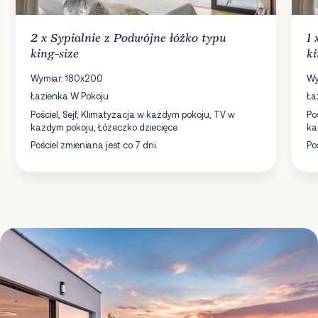
2 x
Sypialnie
z Podwójne łóżko typu
1
king-size
ki
Wymiar: 180x200
Wy
Łazienka W Pokoju
Ła
Pościel, Sejf, Klimatyzacja w każdym pokoju, TV w
Po
każdym pokoju, Łóżeczko dziecięce
ka
Pościel zmieniana jest co 7 dni.
Po