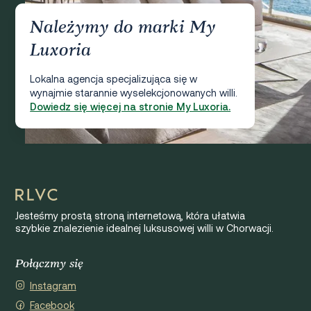
Należymy do marki My
Luxoria
Lokalna agencja specjalizująca się w
wynajmie starannie wyselekcjonowanych willi.
Dowiedz się więcej na stronie My Luxoria.
Jesteśmy prostą stroną internetową, która ułatwia
szybkie znalezienie idealnej luksusowej willi w Chorwacji.
Połączmy się
Instagram
Facebook