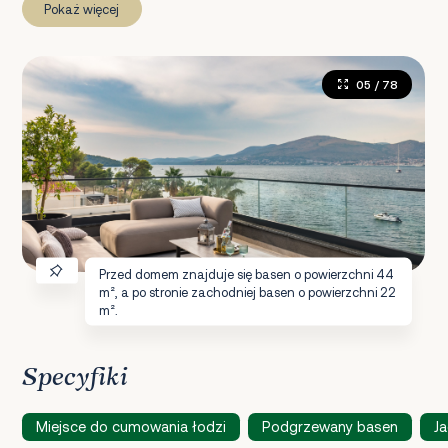
Pokaż więcej
05
/ 78
Przed domem znajduje się basen o powierzchni 44
m², a po stronie zachodniej basen o powierzchni 22
m².
Specyfiki
Miejsce do cumowania łodzi
Podgrzewany basen
Ja