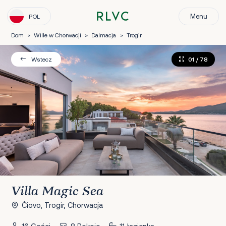
Menu
POL
Dom
>
Wille w Chorwacji
>
Dalmacja
>
Trogir
01
/ 78
Wstecz
Villa Magic Sea
Čiovo, Trogir, Chorwacja