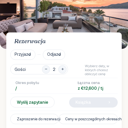
Rezerwacja
Przyjazd
Odjazd
Wybierz daty, w
Gości
których chcesz
obliczyć cenę
Okres pobytu
Łączna cena
/
z €12,600 / tj
Wyślij zapytanie
Książka
Zaproszenie do rezerwacji
Ceny w poszczególnych okresach