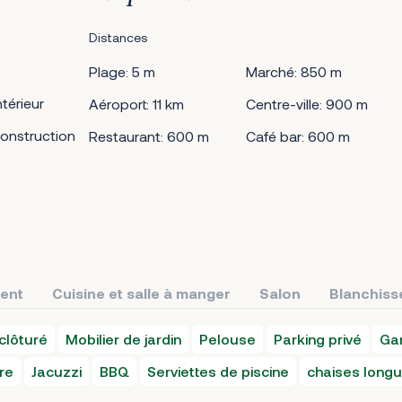
Distances
Plage: 5 m
Marché: 850 m
térieur
Aéroport: 11 km
Centre-ville: 900 m
onstruction
Restaurant: 600 m
Café bar: 600 m
ment
Cuisine et salle à manger
Salon
Blanchiss
clôturé
Mobilier de jardin
Pelouse
Parking privé
Ga
re
Jacuzzi
BBQ
Serviettes de piscine
chaises longu