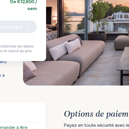
De €12,600 /
sem
maintenant
ctionnez les dates
r le calcul du prix
ianz
s à
Options de paiem
Payez en toute sécurité avec le
emander à être