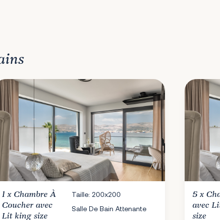
ains
1 x
Chambre À
Taille: 200x200
5 x
Ch
Coucher
avec
avec Li
Salle De Bain Attenante
Lit king size
size