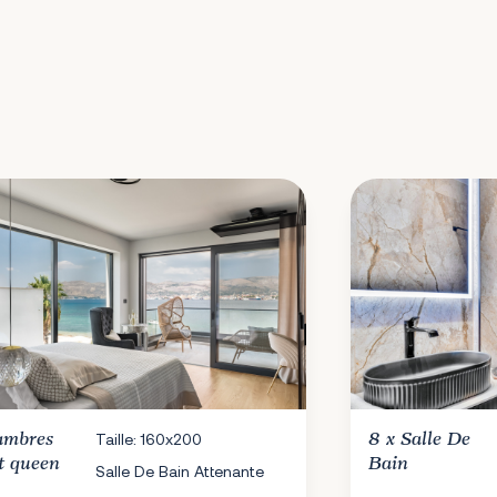
ambres
Taille: 160x200
8 x
Salle De
t queen
Bain
Salle De Bain Attenante