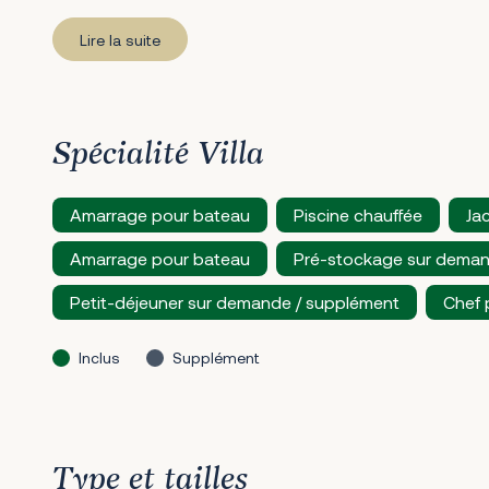
Lire la suite
Spécialité Villa
Amarrage pour bateau
Piscine chauffée
Ja
Amarrage pour bateau
Pré-stockage sur deman
Petit-déjeuner sur demande / supplément
Chef 
Inclus
Supplément
Type et tailles