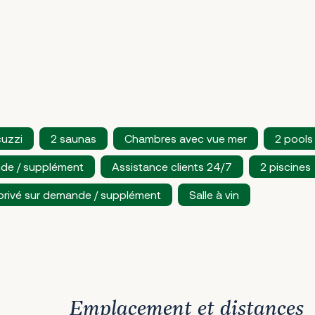
cuzzi
2 saunas
Chambres avec vue mer
2 pools
de / supplément
Assistance clients 24/7
2 piscines
privé sur demande / supplément
Salle à vin
Emplacement et distances