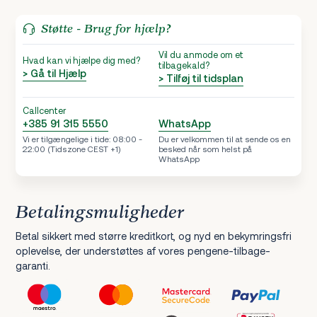
Støtte - Brug for hjælp?
Vil du anmode om et
Hvad kan vi hjælpe dig med?
tilbagekald?
> Gå til Hjælp
> Tilføj til tidsplan
Callcenter
+385 91 315 5550
WhatsApp
Vi er tilgængelige i tide: 08:00 -
Du er velkommen til at sende os en
22:00 (Tidszone CEST +1)
besked når som helst på
WhatsApp
Betalingsmuligheder
Betal sikkert med større kreditkort, og nyd en bekymringsfri
oplevelse, der understøttes af vores pengene-tilbage-
garanti.