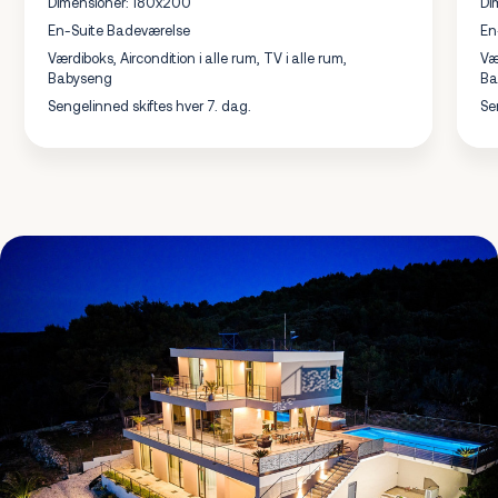
Dimensioner: 180x200
Di
En-Suite Badeværelse
En
Værdiboks, Aircondition i alle rum, TV i alle rum,
Væ
Babyseng
Ba
Sengelinned skiftes hver 7. dag.
Se