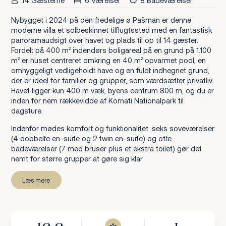
14 Gæsterne
6 Værelser
8 Badeværelser
Nybygget i 2024 på den fredelige ø Pašman er denne
moderne villa et solbeskinnet tilflugtssted med en fantastisk
panoramaudsigt over havet og plads til op til 14 gæster.
Fordelt på 400 m² indendørs boligareal på en grund på 1.100
m² er huset centreret omkring en 40 m² opvarmet pool, en
omhyggeligt vedligeholdt have og en fuldt indhegnet grund,
der er ideel for familier og grupper, som værdsætter privatliv.
Havet ligger kun 400 m væk, byens centrum 800 m, og du er
inden for nem rækkevidde af Kornati Nationalpark til
dagsture.
Indenfor mødes komfort og funktionalitet: seks soveværelser
(4 dobbelte en-suite og 2 twin en-suite) og otte
badeværelser (7 med bruser plus et ekstra toilet) gør det
nemt for større grupper at gøre sig klar.
Læs mere