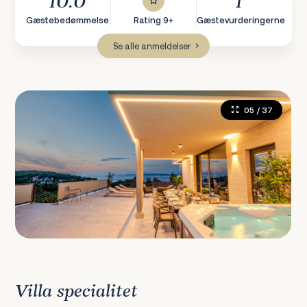
10.0
1
Gæstebedømmelse
Rating 9+
Gæstevurderingerne
Se alle anmeldelser
05
/ 37
Villa specialitet