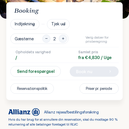
Booking
Indtjekning
Tjek ud
Vælg datoer for
Gæsterne
prisberegning
Opholdets varighed
Samlet pris
/
fra €4,830 / Uge
Send forespørgsel
Book nu
Reservationspolitik
Priser pr. periode
Allianz rejseafbestillingsforsikring
Hvis du har brug for at annullere din reservation, skal du modtage 90 %
returnering af alle betalinger foretaget til RLVC