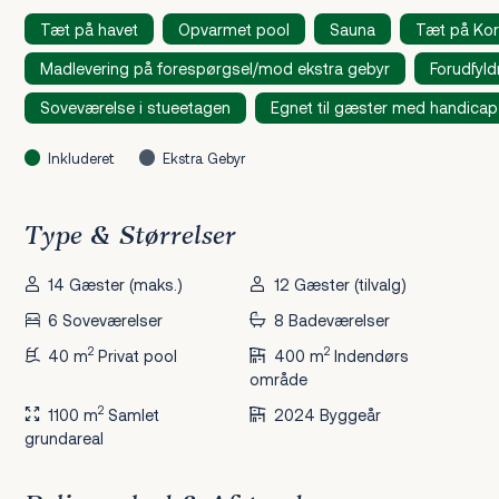
Tæt på havet
Opvarmet pool
Sauna
Tæt på Kor
Madlevering på forespørgsel/mod ekstra gebyr
Forudfyl
Soveværelse i stueetagen
Egnet til gæster med handicap
Inkluderet
Ekstra Gebyr
Type & Størrelser
14 Gæster (maks.)
12 Gæster (tilvalg)
6 Soveværelser
8 Badeværelser
2
2
40 m
Privat pool
400 m
Indendørs
område
2
1100 m
Samlet
2024 Byggeår
grundareal