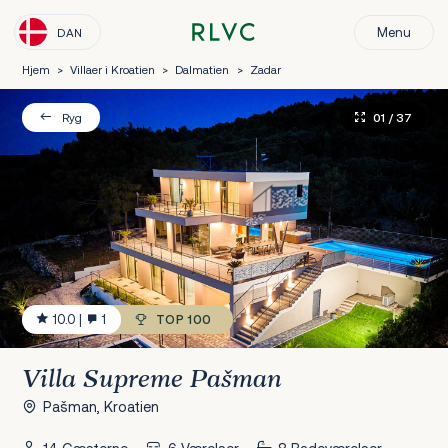
Menu
DAN
Hjem
>
Villaer i Kroatien
>
Dalmatien
>
Zadar
01
/ 37
Ryg
10.0
|
1
TOP 100
Villa Supreme Pašman
Pašman, Kroatien