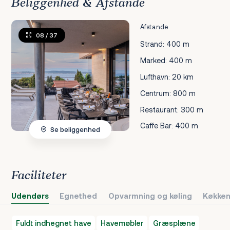
Beliggenhed & Afstande
Afstande
08
/ 37
Strand: 400 m
Marked: 400 m
Lufthavn: 20 km
Centrum: 800 m
Restaurant: 300 m
Caffe Bar: 400 m
Se beliggenhed
Faciliteter
Udendørs
Egnethed
Opvarmning og køling
Køkken
Fuldt indhegnet have
Havemøbler
Græsplæne