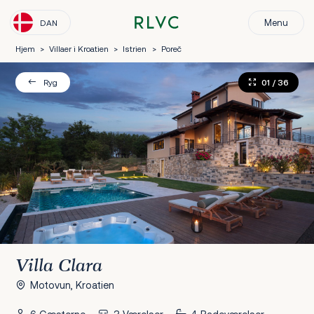
Menu
DAN
Hjem
>
Villaer i Kroatien
>
Istrien
>
Poreč
01
/ 36
Ryg
Villa Clara
Motovun, Kroatien