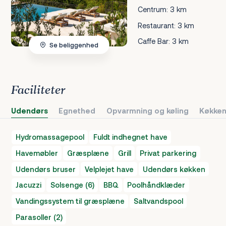
Centrum: 3 km
Restaurant: 3 km
Caffe Bar: 3 km
Se beliggenhed
Faciliteter
Udendørs
Egnethed
Opvarmning og køling
Køkken
Hydromassagepool
Fuldt indhegnet have
Havemøbler
Græsplæne
Grill
Privat parkering
Udendørs bruser
Velplejet have
Udendørs køkken
Jacuzzi
Solsenge (6)
BBQ
Poolhåndklæder
Vandingssystem til græsplæne
Saltvandspool
Parasoller (2)