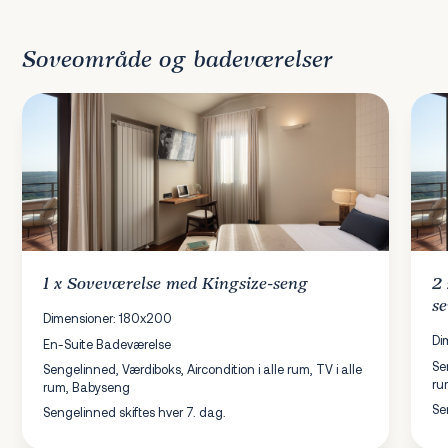
Soveområde og badeværelser
1 x
Soveværelse
med Kingsize-seng
2
s
Dimensioner: 180x200
Di
En-Suite Badeværelse
Se
Sengelinned, Værdiboks, Aircondition i alle rum, TV i alle
ru
rum, Babyseng
Se
Sengelinned skiftes hver 7. dag.