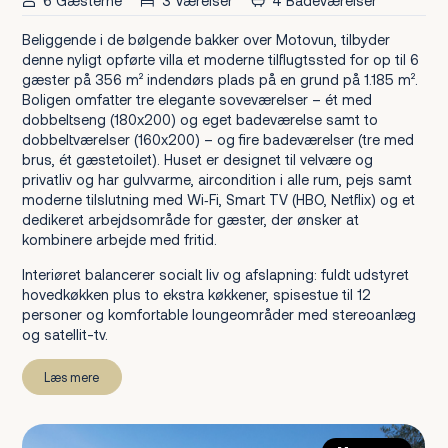
6 Gæsterne
3 Værelser
4 Badeværelser
Beliggende i de bølgende bakker over Motovun, tilbyder
denne nyligt opførte villa et moderne tilflugtssted for op til 6
gæster på 356 m² indendørs plads på en grund på 1.185 m².
Boligen omfatter tre elegante soveværelser – ét med
dobbeltseng (180x200) og eget badeværelse samt to
dobbeltværelser (160x200) – og fire badeværelser (tre med
brus, ét gæstetoilet). Huset er designet til velvære og
privatliv og har gulvvarme, aircondition i alle rum, pejs samt
moderne tilslutning med Wi‑Fi, Smart TV (HBO, Netflix) og et
dedikeret arbejdsområde for gæster, der ønsker at
kombinere arbejde med fritid.
Interiøret balancerer socialt liv og afslapning: fuldt udstyret
hovedkøkken plus to ekstra køkkener, spisestue til 12
personer og komfortable loungeområder med stereoanlæg
og satellit-tv.
Læs mere