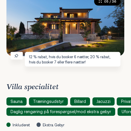
05
/ 36
12 % rabat, hvis du booker 6 nætter, 20 % rabat,
hvis du booker 7 eller flere nætter!
Villa specialitet
Sauna
Træningsudstyr
Billard
Jacuzzi
Priva
Daglig rengøring på forespørgsel/mod ekstra gebyr
Ufor
Inkluderet
Ekstra Gebyr