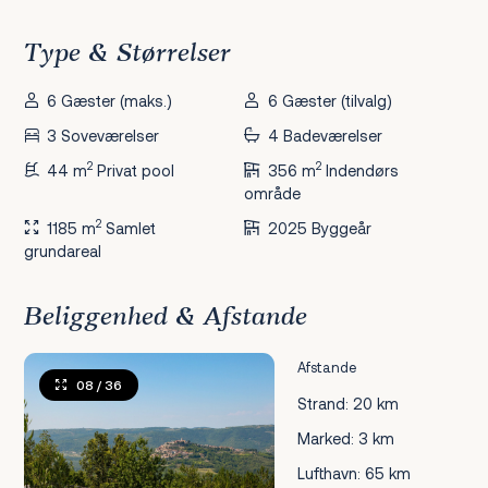
Type & Størrelser
6 Gæster (maks.)
6 Gæster (tilvalg)
3 Soveværelser
4 Badeværelser
2
2
44 m
Privat pool
356 m
Indendørs
område
2
1185 m
Samlet
2025 Byggeår
grundareal
Beliggenhed & Afstande
Afstande
08
/ 36
Strand: 20 km
Marked: 3 km
Lufthavn: 65 km