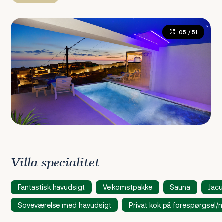
05
/ 51
Villa specialitet
Fantastisk havudsigt
Velkomstpakke
Sauna
Jacu
Soveværelse med havudsigt
Privat kok på forespørgsel/