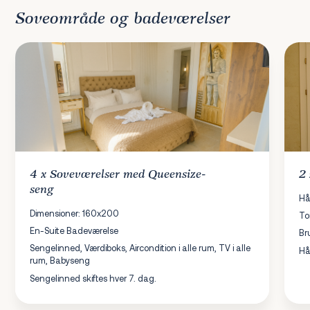
Soveområde og badeværelser
4 x
Soveværelser
med Queensize-
2
seng
Hå
Dimensioner: 160x200
To
En-Suite Badeværelse
Br
Sengelinned, Værdiboks, Aircondition i alle rum, TV i alle
Hå
rum, Babyseng
Sengelinned skiftes hver 7. dag.