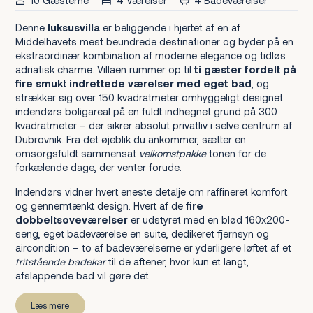
10 Gæsterne
4 Værelser
4 Badeværelser
Denne
luksusvilla
er beliggende i hjertet af en af
Middelhavets mest beundrede destinationer og byder på en
ekstraordinær kombination af moderne elegance og tidløs
adriatisk charme. Villaen rummer op til
ti gæster fordelt på
fire smukt indrettede værelser med eget bad
, og
strækker sig over 150 kvadratmeter omhyggeligt designet
indendørs boligareal på en fuldt indhegnet grund på 300
kvadratmeter – der sikrer absolut privatliv i selve centrum af
Dubrovnik. Fra det øjeblik du ankommer, sætter en
omsorgsfuldt sammensat
velkomstpakke
tonen for de
forkælende dage, der venter forude.
Indendørs vidner hvert eneste detalje om raffineret komfort
og gennemtænkt design. Hvert af de
fire
dobbeltsoveværelser
er udstyret med en blød 160x200-
seng, eget badeværelse en suite, dedikeret fjernsyn og
aircondition – to af badeværelserne er yderligere løftet af et
fritstående badekar
til de aftener, hvor kun et langt,
afslappende bad vil gøre det.
Læs mere