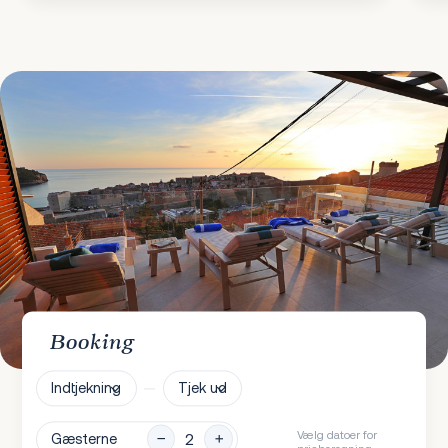
Booking
Indtjekning
Tjek ud
Vælg datoer for
Gæsterne
prisberegning