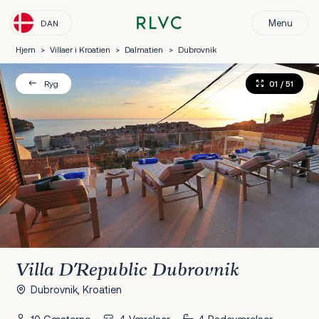
Menu
DAN
Hjem
>
Villaer i Kroatien
>
Dalmatien
>
Dubrovnik
01
/ 51
Ryg
Villa D'Republic Dubrovnik
Dubrovnik, Kroatien