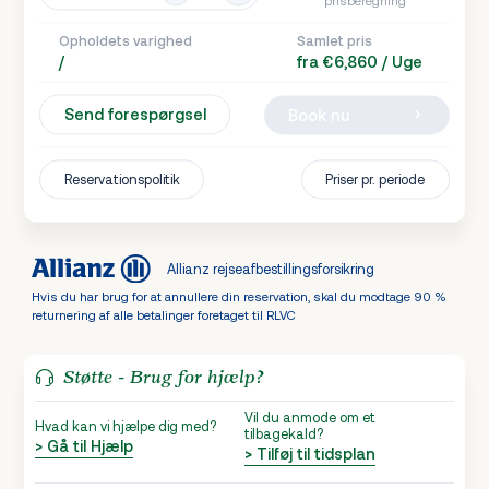
Opholdets varighed
Samlet pris
/
fra €6,860 / Uge
Send forespørgsel
Book nu
Reservationspolitik
Priser pr. periode
Allianz rejseafbestillingsforsikring
Hvis du har brug for at annullere din reservation, skal du modtage 90 %
returnering af alle betalinger foretaget til RLVC
Støtte - Brug for hjælp?
Vil du anmode om et
Hvad kan vi hjælpe dig med?
tilbagekald?
> Gå til Hjælp
> Tilføj til tidsplan