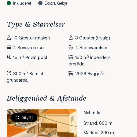
Inkluderet
Ekstra Gebyr
Type & Størrelser
10 Gæster (maks.)
8 Gæster (tilvalg)
4 Soveværelser
4 Badeværelser
2
2
15 m
Privat pool
150 m
Indendørs
område
2
300 m
Samlet
2026 Byggeår
grundareal
Beliggenhed & Afstande
Afstande
08
/ 51
Strand: 600 m
Marked: 200 m