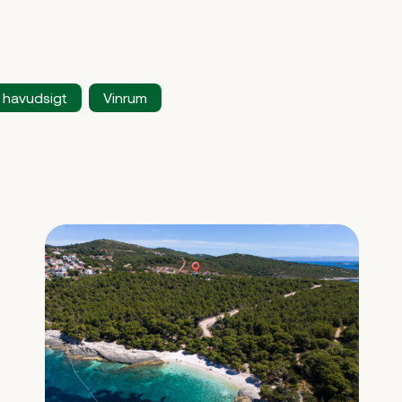
 havudsigt
Vinrum