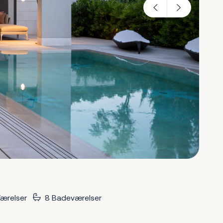
ærelser
8 Badeværelser