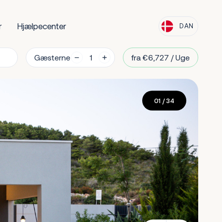
r
Hjælpecenter
DAN
Gæsterne
fra €6,727 / Uge
01
/ 34