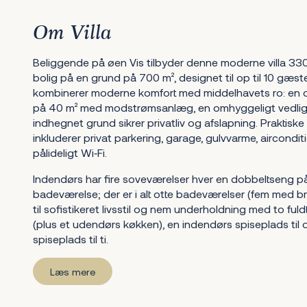
Om Villa
Beliggende på øen Vis tilbyder denne moderne villa 330
bolig på en grund på 700 m², designet til op til 10 gæs
kombinerer moderne komfort med middelhavets ro: en 
på 40 m² med modstrømsanlæg, en omhyggeligt vedlige
indhegnet grund sikrer privatliv og afslapning. Praktiske 
inkluderer privat parkering, garage, gulvvarme, airconditi
pålideligt Wi‑Fi.
Indendørs har fire soveværelser hver en dobbeltseng p
badeværelse; der er i alt otte badeværelser (fem med brus
til sofistikeret livsstil og nem underholdning med to fu
(plus et udendørs køkken), en indendørs spiseplads til
spiseplads til ti.
Læs mere