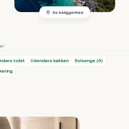
Se beliggenhed
ter
dørs toilet
Udendørs køkken
Solsenge (4)
kering