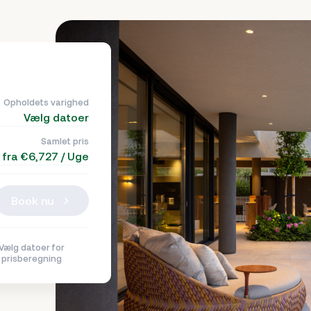
Opholdets varighed
Vælg datoer
Samlet pris
fra €6,727 / Uge
Book nu
Vælg datoer for
prisberegning