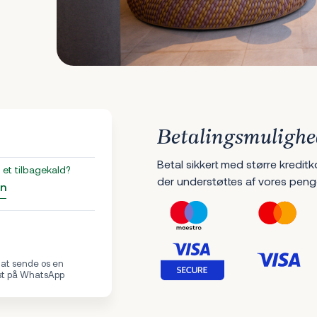
Betalingsmulighe
Betal sikkert med større kreditk
et tilbagekald?
der understøttes af vores peng
an
 at sende os en
st på WhatsApp