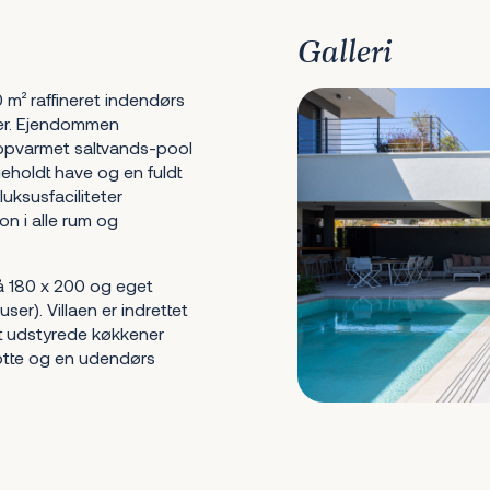
Galleri
 m² raffineret indendørs
ter. Ejendommen
opvarmet saltvands-pool
holdt have og en fuldt
luksusfaciliteter
on i alle rum og
å 180 x 200 og eget
er). Villaen er indrettet
ldt udstyrede køkkener
 otte og en udendørs