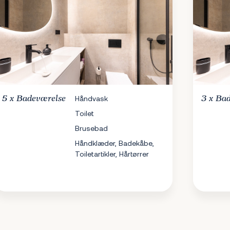
5 x
Badeværelse
Håndvask
3 x
Bad
Toilet
Brusebad
Håndklæder, Badekåbe,
Toiletartikler, Hårtørrer