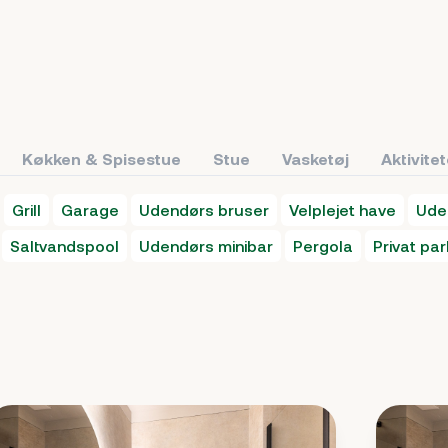
Køkken & Spisestue
Stue
Vasketøj
Aktivite
Grill
Garage
Udendørs bruser
Velplejet have
Uden
Saltvandspool
Udendørs minibar
Pergola
Privat par