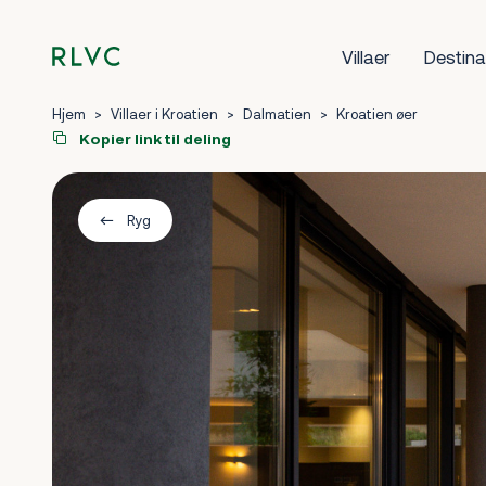
Villaer
Destina
Hjem
>
Villaer i Kroatien
>
Dalmatien
>
Kroatien øer
Kopier link til deling
Ryg