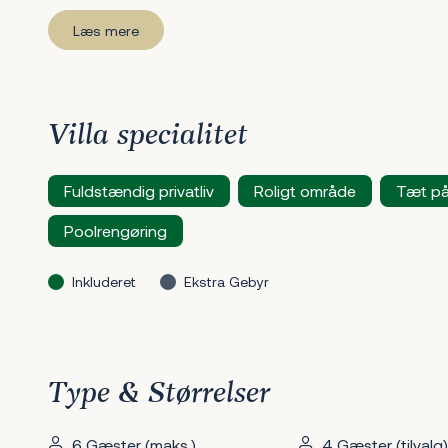
Læs mere
Villa specialitet
Fuldstændig privatliv
Roligt område
Tæt på
Poolrengøring
Inkluderet
Ekstra Gebyr
Type & Størrelser
6 Gæster (maks.)
4 Gæster (tilvalg)