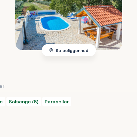
Se beliggenhed
ter
ve
Solsenge (6)
Parasoller