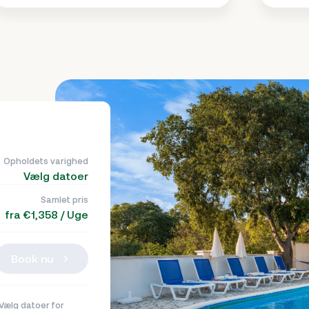
Opholdets varighed
Vælg datoer
Samlet pris
fra €1,358 / Uge
Book nu
Vælg datoer for