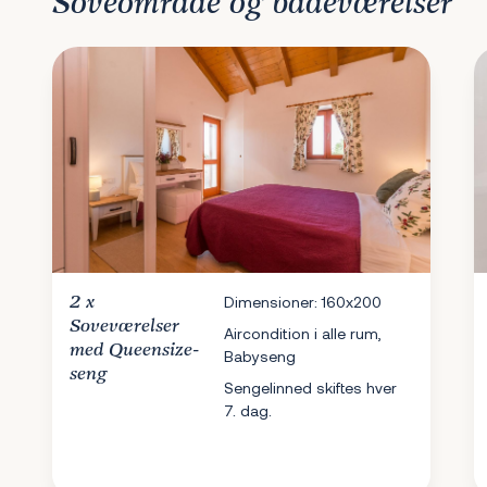
Soveområde og badeværelser
2 x
Dimensioner: 160x200
Soveværelser
Aircondition i alle rum,
med Queensize-
Babyseng
seng
Sengelinned skiftes hver
7. dag.