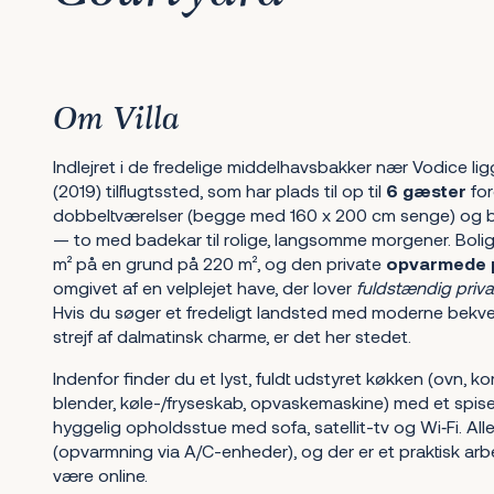
Om Villa
Indlejret i de fredelige middelhavsbakker nær Vodice li
(2019) tilflugtssted, som har plads til op til
6 gæster
for
dobbeltværelser (begge med 160 x 200 cm senge) og 
— to med badekar til rolige, langsomme morgener. Bolig
m² på en grund på 220 m², og den private
opvarmede p
omgivet af en velplejet have, der lover
fuldstændig privat
Hvis du søger et fredeligt landsted med moderne bekv
strejf af dalmatinsk charme, er det her stedet.
Indenfor finder du et lyst, fuldt udstyret køkken (ovn, ko
blender, køle-/fryseskab, opvaskemaskine) med et spise
hyggelig opholdsstue med sofa, satellit-tv og Wi‑Fi. All
(opvarmning via A/C-enheder), og der er et praktisk arb
være online.