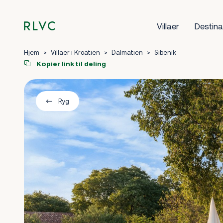
Villaer
Destina
Hjem
>
Villaer i Kroatien
>
Dalmatien
>
Sibenik
Kopier link til deling
Ryg