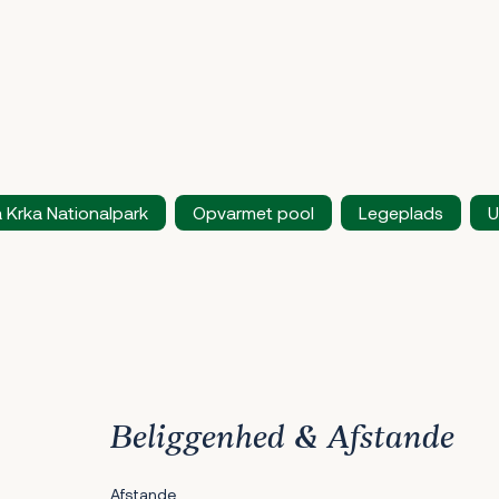
 Krka Nationalpark
Opvarmet pool
Legeplads
U
Beliggenhed & Afstande
Afstande