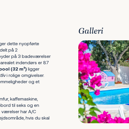
Galleri
gger dette nyopførte
delt på 2
byder på 3 badeværelser
arealet indendørs er 87
ool (32 m²)
ligger
liv
i rolige omgivelser.
emmeligheder og et
mfur, kaffemaskine,
bord til seks og en
e værelser har A/C
ejdsområde, hvis du skal