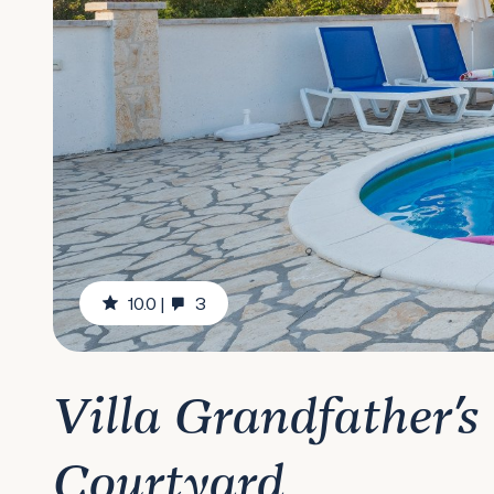
10.0
|
3
Villa Grandfather's
Courtyard