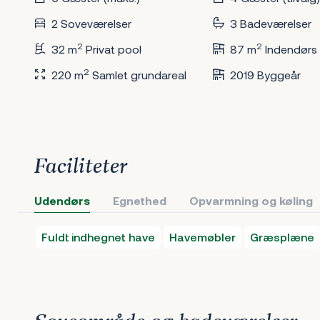
2 Soveværelser
3 Badeværelser
2
2
32 m
Privat pool
87 m
Indendørs
2
220 m
Samlet grundareal
2019 Byggeår
Faciliteter
Udendørs
Egnethed
Opvarmning og køling
Fuldt indhegnet have
Havemøbler
Græsplæne