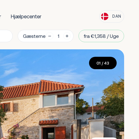
r
Hjælpecenter
DAN
Gæsterne
fra €1,358 / Uge
01
/ 43