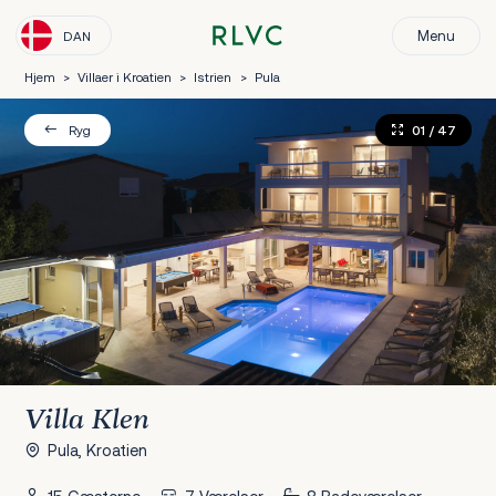
Menu
DAN
Hjem
>
Villaer i Kroatien
>
Istrien
>
Pula
01
/ 47
Ryg
Villa Klen
Pula, Kroatien