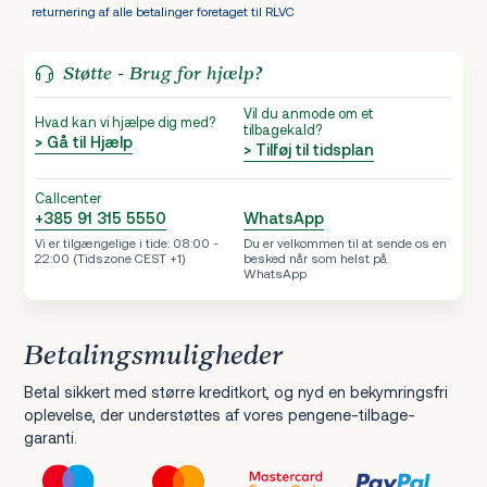
returnering af alle betalinger foretaget til RLVC
Støtte - Brug for hjælp?
Vil du anmode om et
Hvad kan vi hjælpe dig med?
tilbagekald?
> Gå til Hjælp
> Tilføj til tidsplan
Callcenter
+385 91 315 5550
WhatsApp
Vi er tilgængelige i tide: 08:00 -
Du er velkommen til at sende os en
22:00 (Tidszone CEST +1)
besked når som helst på
WhatsApp
Betalingsmuligheder
Betal sikkert med større kreditkort, og nyd en bekymringsfri
oplevelse, der understøttes af vores pengene-tilbage-
garanti.