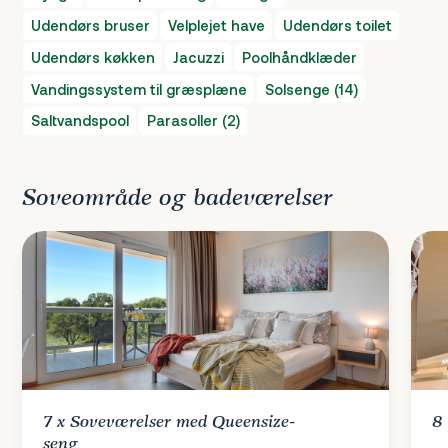
Udendørs bruser
Velplejet have
Udendørs toilet
Udendørs køkken
Jacuzzi
Poolhåndklæder
Vandingssystem til græsplæne
Solsenge (14)
Saltvandspool
Parasoller (2)
Soveområde og badeværelser
7 x
Soveværelser
med Queensize-
8
seng