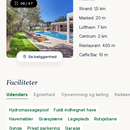
08
/ 47
Strand: 1,5 km
Marked: 20 m
Lufthavn: 7 km
Centrum: 2 km
Restaurant: 400 m
Caffe Bar: 10 m
Se beliggenhed
Faciliteter
Udendørs
Egnethed
Opvarmning og køling
Køkken
Hydromassagepool
Fuldt indhegnet have
Havemøbler
Græsplæne
Legeplads
Rutsjebane
Gynge
Privat parkering
Garage