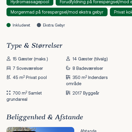
Hydromassagepool
Forudfyldning på forespørgsel/mod e
Morgenmad på forespørgsel/mod ekstra gebyr
Privat k
Inkluderet
Ekstra Gebyr
Type & Størrelser
15 Gæster (maks.)
14 Gæster (tilvalg)
7 Soveværelser
8 Badeværelser
2
2
45 m
Privat pool
350 m
Indendørs
område
2
700 m
Samlet
2017 Byggeår
grundareal
Beliggenhed & Afstande
Afstande