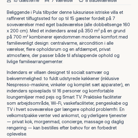
15 Gæsterne
7 Værelser
8 Badeværelser
Beliggende i Pula tilbyder denne luksuriøse istriske villa et
raffineret tilflugtssted for op til 15 gæster fordelt på 7
soveværelser med eget badeværelse (alle dobbeltsenge 160
x 200 cm). Med et indendørs areal på 350 m² på en grund
på 700 m² kombinerer ejendommen moderne komfort med
familievenligt design: centralvarme, aircondition i alle
værelser, flere opholdsrum og en afdæmpet, privat
atmosfære, der passer både til afslappende ophold og
livlige familiearrangementer.
Indendørs er villaen designet til socialt samvær og
bekvemmelighed: to fuldt udstyrede køkkener (inklusive
Nespresso-maskine, vinkøler og komplet sæt apparater), en
indendørs spiseplads til 16 personer og komfortable
loungemiljøer med pejs og Smart TV. Praktiske faciliteter
som arbejdsområde, Wi-Fi, vaskefaciliteter, pengeskabe og
TV i hvert soveværelse gør længere ophold problemfri. En
velkomstpakke venter ved ankomst, og yderligere tjenester
— privat kok, morgenmad, concierge, massage og daglig
rengøring — kan bestilles efter behov for en forbedret
oplevelse.