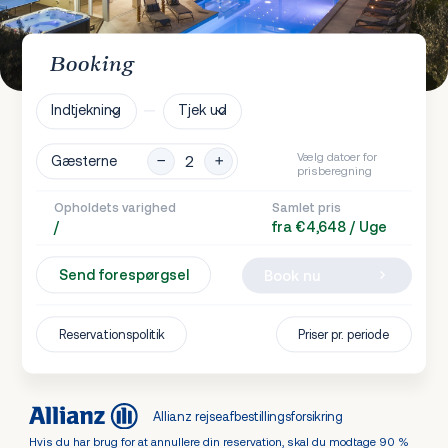
Booking
Indtjekning
Tjek ud
Vælg datoer for
Gæsterne
prisberegning
Opholdets varighed
Samlet pris
/
fra €4,648 / Uge
Send forespørgsel
Book nu
Reservationspolitik
Priser pr. periode
Allianz rejseafbestillingsforsikring
Hvis du har brug for at annullere din reservation, skal du modtage 90 %