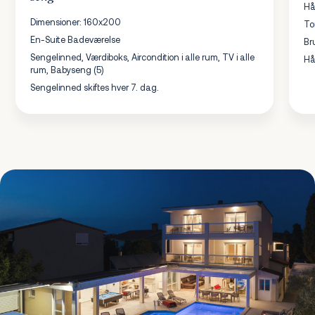
Hå
Dimensioner: 160x200
To
En-Suite Badeværelse
Br
Sengelinned, Værdiboks, Aircondition i alle rum, TV i alle
Hå
rum, Babyseng (5)
Sengelinned skiftes hver 7. dag.