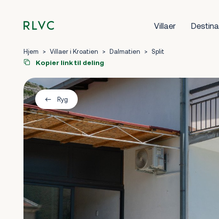
Villaer
Destina
Hjem
>
Villaer i Kroatien
>
Dalmatien
>
Split
Kopier link til deling
Ryg