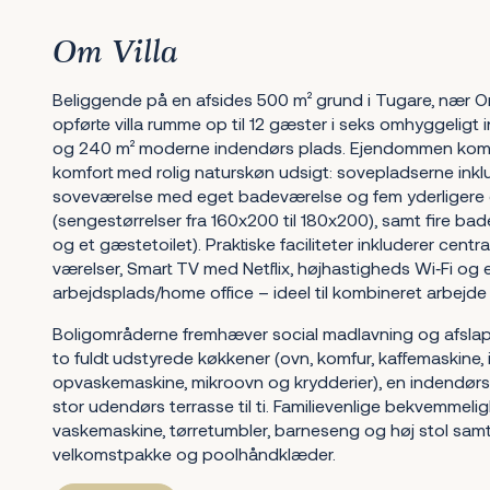
Om Villa
Beliggende på en afsides 500 m² grund i Tugare, nær Om
opførte villa rumme op til 12 gæster i seks omhyggeligt
og 240 m² moderne indendørs plads. Ejendommen kom
komfort med rolig naturskøn udsigt: sovepladserne inkl
soveværelse med eget badeværelse og fem yderligere 
(sengestørrelser fra 160x200 til 180x200), samt fire ba
og et gæstetoilet). Praktiske faciliteter inkluderer centra
værelser, Smart TV med Netflix, højhastigheds Wi‑Fi og 
arbejdsplads/home office – ideel til kombineret arbejde o
Boligområderne fremhæver social madlavning og afsla
to fuldt udstyrede køkkener (ovn, komfur, kaffemaskine, 
opvaskemaskine, mikroovn og krydderier), en indendørs 
stor udendørs terrasse til ti. Familievenlige bekvemmeli
vaskemaskine, tørretumbler, barneseng og høj stol samt
velkomstpakke og poolhåndklæder.