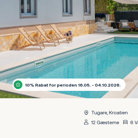
10% Rabat for perioden 16.05. - 04.10.2026.
Tugare, Kroatien
12 Gæsterne
6 V