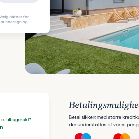
Vælg datoer for
prisberegning
Betalingsmulighe
Betal sikkert med større kreditk
et tilbagekald?
der understøttes af vores peng
an