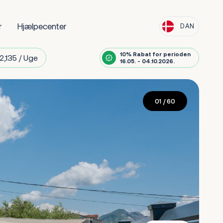
r
Hjælpecenter
DAN
10% Rabat for perioden
2,135 / Uge
16.05. - 04.10.2026.
01
/ 60