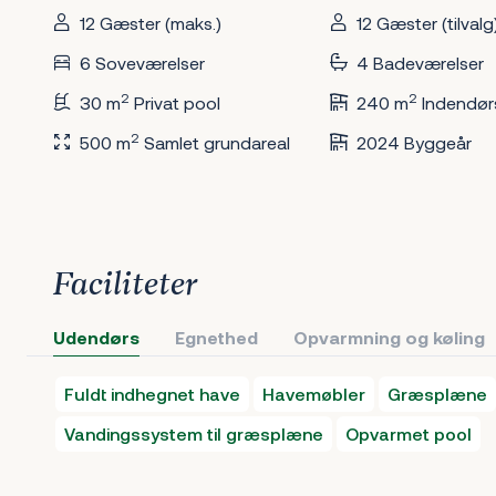
12 Gæster (maks.)
12 Gæster (tilvalg
6 Soveværelser
4 Badeværelser
2
2
30 m
Privat pool
240 m
Indendør
2
500 m
Samlet grundareal
2024 Byggeår
Faciliteter
Udendørs
Egnethed
Opvarmning og køling
Fuldt indhegnet have
Havemøbler
Græsplæne
Vandingssystem til græsplæne
Opvarmet pool