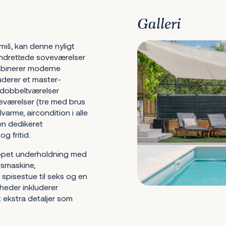
Galleri
iš, kan denne nyligt
 indrettede soveværelser
binerer moderne
uderer et master-
dobbeltværelser
deværelser (tre med brus
lvarme, aircondition i alle
en dedikeret
g fritid.
ppet underholdning med
ismaskine,
spisestue til seks og en
gheder inkluderer
 ekstra detaljer som