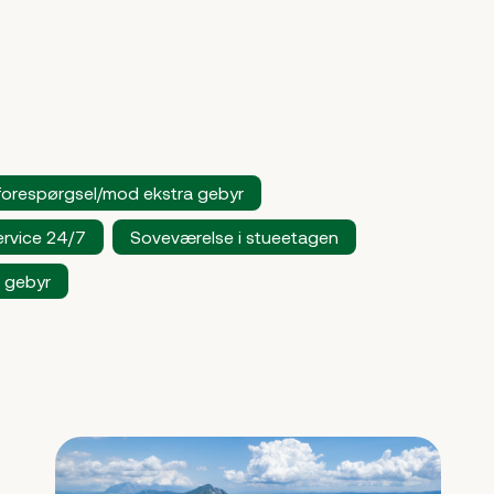
 forespørgsel/mod ekstra gebyr
rvice 24/7
Soveværelse i stueetagen
a gebyr