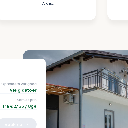
7. dag.
Opholdets varighed
Vælg datoer
Samlet pris
fra €2,135 / Uge
Book nu