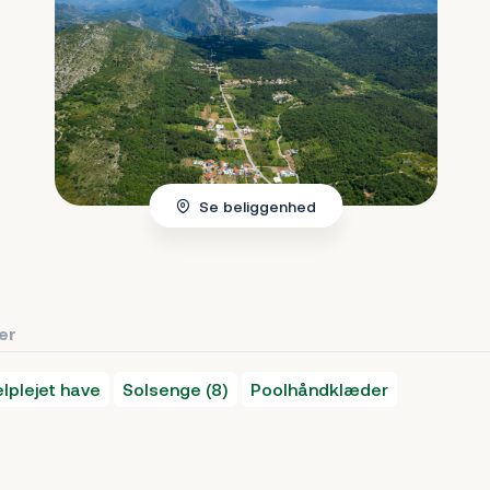
Se beliggenhed
ter
elplejet have
Solsenge (8)
Poolhåndklæder