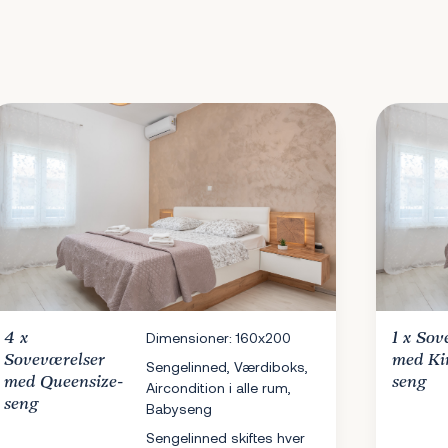
4 x
Dimensioner: 160x200
1 x
Sov
Soveværelser
med Ki
Sengelinned, Værdiboks,
med Queensize-
seng
Aircondition i alle rum,
seng
Babyseng
Sengelinned skiftes hver