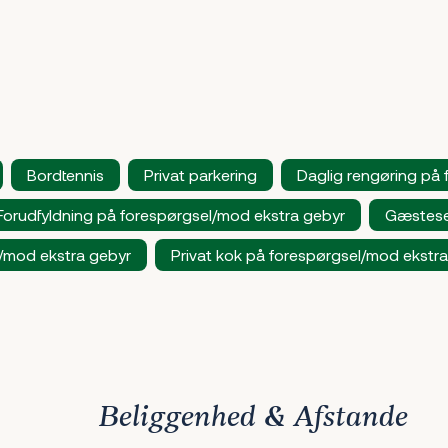
Bordtennis
Privat parkering
Daglig rengøring på
Forudfyldning på forespørgsel/mod ekstra gebyr
Gæstese
l/mod ekstra gebyr
Privat kok på forespørgsel/mod ekstr
Beliggenhed & Afstande