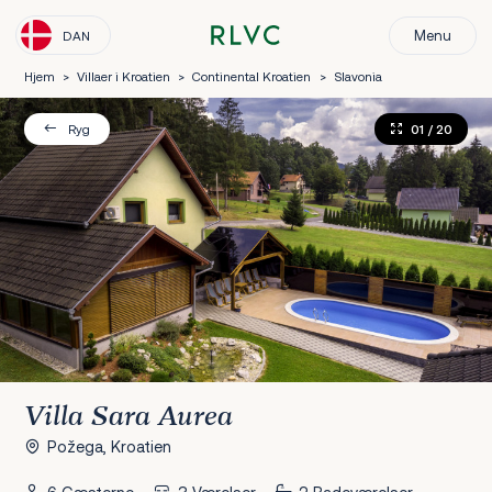
Menu
DAN
Hjem
>
Villaer i Kroatien
>
Continental Kroatien
>
Slavonia
01
/ 20
Ryg
Villa Sara Aurea
Požega, Kroatien