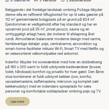
6 Gæsterne
3 Værelser
2 Badeværelser
Beliggende i det fredelige landskab omkring Požega tilbyder
denne villa en raffineret tilflugtssted for op til seks gæster på
112 m² gennemtænkt boligplads på en grund på 824 m².
Ejendommen er vedligeholdt efter høj standard og har en
opvarmet pool på 25 m², privat jacuzzi, sauna og en
omhyggeligt anlagt have, der inviterer til afslapning året
rundt. Atmosfæren balancerer moderne design med varme,
familievenlige detaljer: pejs, centralvarme, aircondition og
smart-home faciliteter inklusiv Wi‑Fi, Smart TV med Netflix og
en velassorteret velkomstpakke ved ankomst.
Indenfor tilbyder tre soveværelser med hver en dobbeltseng
på 180 x 200 samt to fuldt udstyrede badeværelser (bruser,
toilet, håndvask) komfort og privatliv for hver gæst. Den åbne
stue kombinerer et fuldt udstyret køkken (ovn, komfur,
opvaskemaskine, kaffemaskine, mikroovn og komplet sæt
køkkenudstyr) med en indendørs spiseplads for seks
personer og komfortable siddepladser omkring pejs og TV.
Læs mere