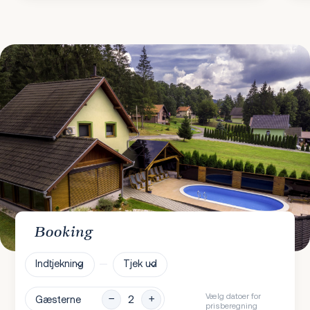
Booking
Indtjekning
Tjek ud
Vælg datoer for
Gæsterne
prisberegning