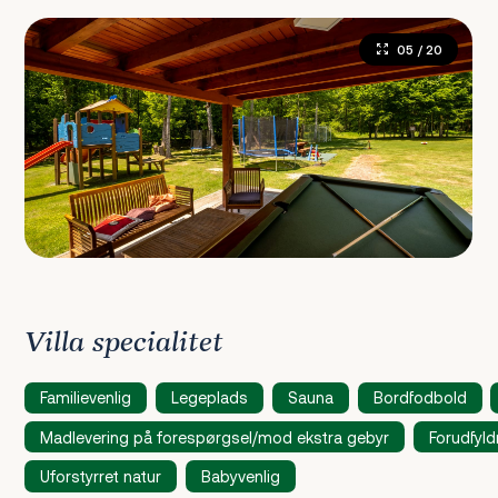
05
/ 20
Villa specialitet
Familievenlig
Legeplads
Sauna
Bordfodbold
Madlevering på forespørgsel/mod ekstra gebyr
Forudfyl
Uforstyrret natur
Babyvenlig