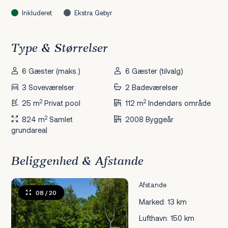
Inkluderet
Ekstra Gebyr
Type & Størrelser
6 Gæster (maks.)
6 Gæster (tilvalg)
3 Soveværelser
2 Badeværelser
2
2
25 m
Privat pool
112 m
Indendørs område
2
824 m
Samlet
2008 Byggeår
grundareal
Beliggenhed & Afstande
Afstande
08
/ 20
Marked: 13 km
Lufthavn: 150 km