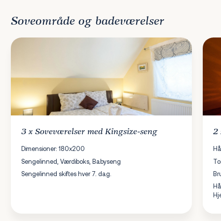
Soveområde og badeværelser
3 x
Soveværelser
med Kingsize-seng
2
Dimensioner: 180x200
Hå
Sengelinned, Værdiboks, Babyseng
To
Sengelinned skiftes hver 7. dag.
Br
Hå
Hj