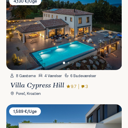
4,130 €/Uge
8 Gæsterne
4 Værelser
6 Badeværelser
Villa Cypress Hill
9.7
3
Poreč, Kroatien
Villa Karbula
1,589 €/Uge