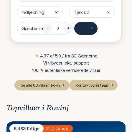
Gæsterne
4.97 af 5.0 / fra 83 Gæsterne
Vi tilbyder lokal support
100 % autentiske verificerede villaer
Se alle 80 villaer i Rovinj
Kontakt vores team
Topvillaer i Rovinj
Villa PS Deluxe
6,483 €/Uge
7,203
-10%