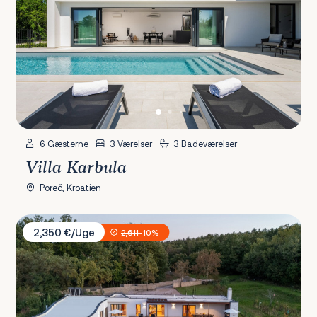
6 Gæsterne
3 Værelser
3 Badeværelser
Villa Karbula
Poreč, Kroatien
Villa Istria Green
2,350 €/Uge
2,611
-10%