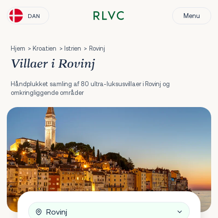
Menu
DAN
Hjem
Kroatien
Istrien
Rovinj
Villaer i Rovinj
Håndplukket samling af 80 ultra-luksusvillaer i Rovinj og
omkringliggende områder