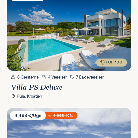
TOP 100
8 Gæsterne
4 Værelser
7 Badeværelser
Villa PS Deluxe
Pula, Kroatien
Villa Sara & Star
4,498 €/Uge
4,998
-10%