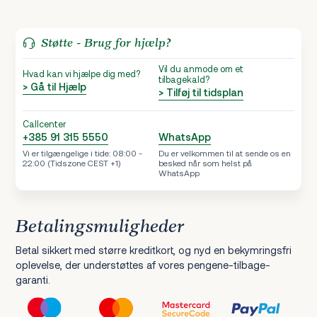
Støtte - Brug for hjælp?
Vil du anmode om et
Hvad kan vi hjælpe dig med?
tilbagekald?
> Gå til Hjælp
> Tilføj til tidsplan
Callcenter
+385 91 315 5550
WhatsApp
Vi er tilgængelige i tide: 08:00 -
Du er velkommen til at sende os en
22:00 (Tidszone CEST +1)
besked når som helst på
WhatsApp
Betalingsmuligheder
Betal sikkert med større kreditkort, og nyd en bekymringsfri
oplevelse, der understøttes af vores pengene-tilbage-
garanti.