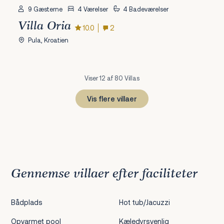
9 Gæsterne
4 Værelser
4 Badeværelser
Villa Oria
10.0
2
Pula, Kroatien
Viser 12 af 80 Villas
Vis flere villaer
1
2
3
4
5
6
7
Næste
Gennemse villaer efter faciliteter
Bådplads
Hot tub/Jacuzzi
Opvarmet pool
Kæledyrsvenlig