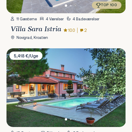
TOP 100
11 Gæsterne
4 Værelser
4 Badeværelser
Villa Sara Istria
10.0
2
Novigrad, Kroatien
Villa Ines
5,418 €/Uge