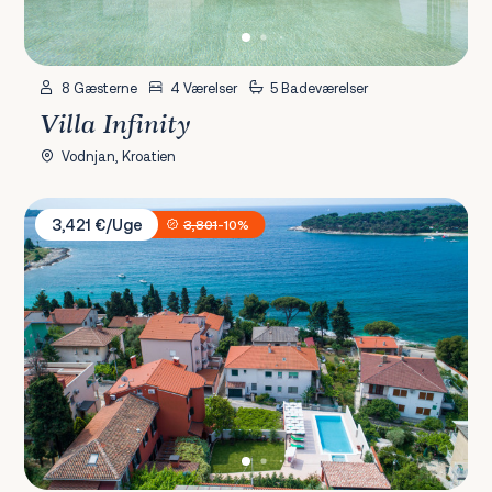
8 Gæsterne
4 Værelser
5 Badeværelser
Villa Infinity
Vodnjan, Kroatien
Villa Oria
3,421 €/Uge
3,801
-10%