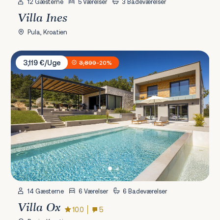
12 Gæsterne
5 Værelser
3 Badeværelser
Villa Ines
Pula, Kroatien
Villa Ox
3,119 €/Uge
3,899
-20%
14 Gæsterne
6 Værelser
6 Badeværelser
Villa Ox
10.0
5