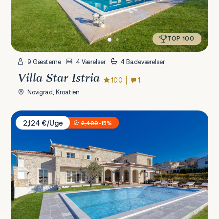
TOP 100
9 Gæsterne
4 Værelser
4 Badeværelser
Villa Star Istria
10.0
1
Novigrad, Kroatien
Villa Sara Istria
2,124 €/Uge
2,499
-15%