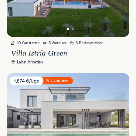
10 Gæsterne
5 Værelser
6 Badeværelser
Villa Istria Green
Labin, Kroatien
Villa Infinity
1,874 €/Uge
2,205
-15%