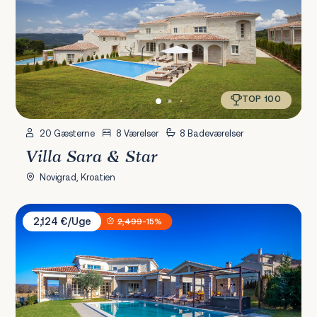
TOP 100
20 Gæsterne
8 Værelser
8 Badeværelser
Villa Sara & Star
Novigrad, Kroatien
Villa Star Istria
2,124 €/Uge
2,499
-15%