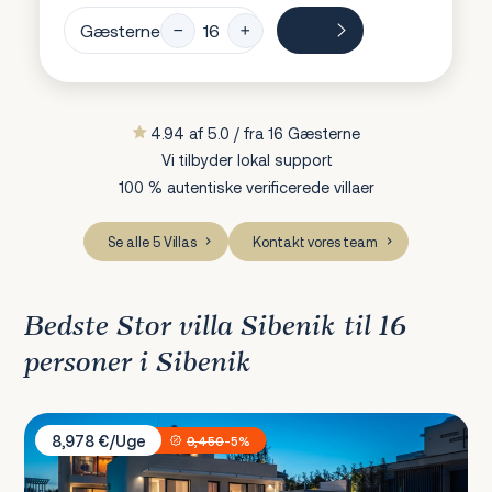
Gæsterne
4.94 af 5.0 / fra 16 Gæsterne
Vi tilbyder lokal support
100 % autentiske verificerede villaer
Se alle 5 Villas
Kontakt vores team
Bedste Stor villa Sibenik til 16
personer i Sibenik
Villa Sara i Konstanca
8,978 €/Uge
9,450
-5%