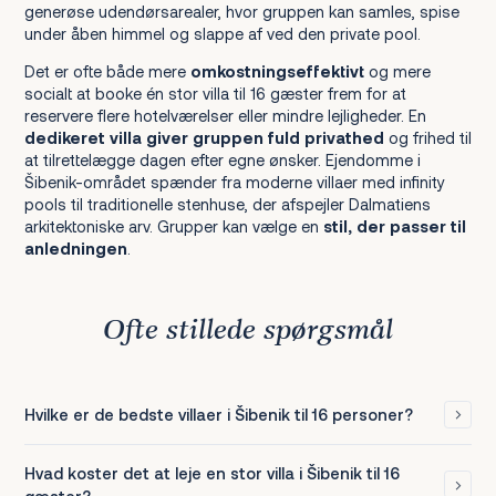
generøse udendørsarealer, hvor gruppen kan samles, spise
under åben himmel og slappe af ved den private pool.
Det er ofte både mere
omkostningseffektivt
og mere
socialt at booke én stor villa til 16 gæster frem for at
reservere flere hotelværelser eller mindre lejligheder. En
dedikeret villa giver gruppen fuld privathed
og frihed til
at tilrettelægge dagen efter egne ønsker. Ejendomme i
Šibenik-området spænder fra moderne villaer med infinity
pools til traditionelle stenhuse, der afspejler Dalmatiens
arkitektoniske arv. Grupper kan vælge en
stil, der passer til
anledningen
.
Ofte stillede spørgsmål
Hvilke er de bedste villaer i Šibenik til 16 personer?
Hvad koster det at leje en stor villa i Šibenik til 16