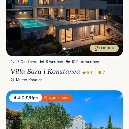
TOP 100
17 Gæsterne
8 Værelser
10 Badeværelser
Villa Sara i Konstanca
10.0
7
Murter, Kroatien
Villa Kos
4,410 €/Uge
6,300
-30%