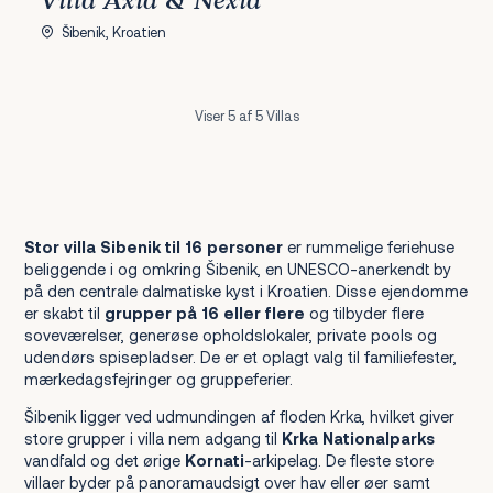
Villa Axia & Nexia
Šibenik, Kroatien
Viser 5 af 5 Villas
Stor villa Sibenik til 16 personer
er rummelige feriehuse
beliggende i og omkring Šibenik, en UNESCO-anerkendt by
på den centrale dalmatiske kyst i Kroatien. Disse ejendomme
er skabt til
grupper på 16 eller flere
og tilbyder flere
soveværelser, generøse opholdslokaler, private pools og
udendørs spisepladser. De er et oplagt valg til familiefester,
mærkedagsfejringer og gruppeferier.
Šibenik ligger ved udmundingen af floden Krka, hvilket giver
store grupper i villa nem adgang til
Krka Nationalparks
vandfald og det ørige
Kornati
-arkipelag. De fleste store
villaer byder på panoramaudsigt over hav eller øer samt