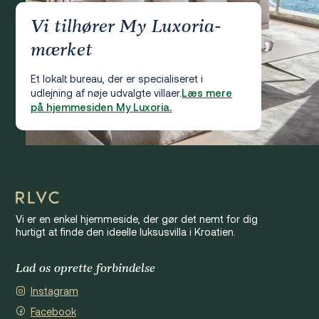
Vi tilhører My Luxoria-
mærket
Et lokalt bureau, der er specialiseret i
udlejning af nøje udvalgte villaer.
Læs mere
på hjemmesiden My Luxoria.
Vi er en enkel hjemmeside, der gør det nemt for dig
hurtigt at finde den ideelle luksusvilla i Kroatien.
Lad os oprette forbindelse
Instagram
Facebook