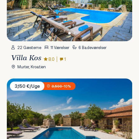
22 Gæsterne
11 Værelser
6 Badeværelser
Villa Kos
8.0
1
Murter, Kroatien
Villa Rustica
3,150 €/Uge
3,500
-10%