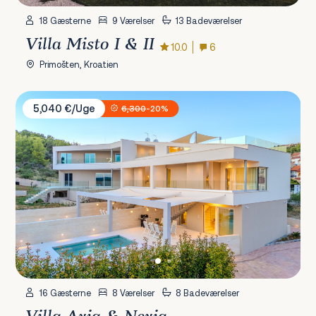
18 Gæsterne
9 Værelser
13 Badeværelser
Villa Misto I & II
10.0
6
Primošten, Kroatien
Villa Axia & Nexia
5,040 €/Uge
6,300
-20%
16 Gæsterne
8 Værelser
8 Badeværelser