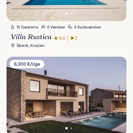
16 Gæsterne
6 Værelser
4 Badeværelser
Villa Rustica
10.0
2
Šibenik, Kroatien
Villa Misto I & II
6,300 €/Uge