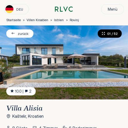
Menü
DEU
Startseite
>
Villen Kroatien
>
Istrien
>
Rovinj
01
/ 52
zurück
10.0
|
2
Villa Alisia
Kaštelir, Kroatien