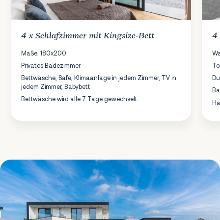
4 x
Schlafzimmer
mit Kingsize-Bett
4
Maße: 180x200
Wa
Privates Badezimmer
To
Bettwäsche, Safe, Klimaanlage in jedem Zimmer, TV in
Du
jedem Zimmer, Babybett
B
Bettwäsche wird alle 7 Tage gewechselt.
Ha