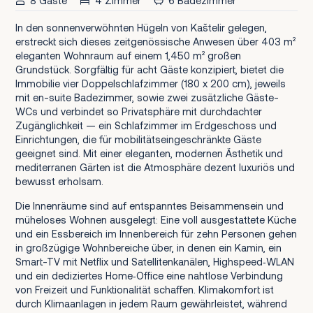
8 Gäste
4 Zimmer
6 Badezimmer
In den sonnenverwöhnten Hügeln von Kaštelir gelegen,
erstreckt sich dieses zeitgenössische Anwesen über 403 m²
eleganten Wohnraum auf einem 1,450 m² großen
Grundstück. Sorgfältig für acht Gäste konzipiert, bietet die
Immobilie vier Doppelschlafzimmer (180 x 200 cm), jeweils
mit en-suite Badezimmer, sowie zwei zusätzliche Gäste-
WCs und verbindet so Privatsphäre mit durchdachter
Zugänglichkeit — ein Schlafzimmer im Erdgeschoss und
Einrichtungen, die für mobilitätseingeschränkte Gäste
geeignet sind. Mit einer eleganten, modernen Ästhetik und
mediterranen Gärten ist die Atmosphäre dezent luxuriös und
bewusst erholsam.
Die Innenräume sind auf entspanntes Beisammensein und
müheloses Wohnen ausgelegt: Eine voll ausgestattete Küche
und ein Essbereich im Innenbereich für zehn Personen gehen
in großzügige Wohnbereiche über, in denen ein Kamin, ein
Smart-TV mit Netflix und Satellitenkanälen, Highspeed‑WLAN
und ein dediziertes Home‑Office eine nahtlose Verbindung
von Freizeit und Funktionalität schaffen. Klimakomfort ist
durch Klimaanlagen in jedem Raum gewährleistet, während