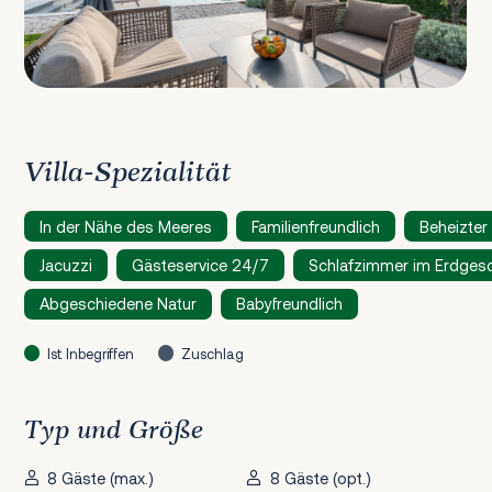
Villa-Spezialität
In der Nähe des Meeres
Familienfreundlich
Beheizter
Jacuzzi
Gästeservice 24/7
Schlafzimmer im Erdges
Abgeschiedene Natur
Babyfreundlich
Ist Inbegriffen
Zuschlag
Typ und Größe
8 Gäste (max.)
8 Gäste (opt.)