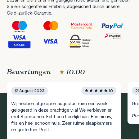
Sie ein sorgenfreies Erlebnis, abgesichert durch unsere
Geld-zurück-Garantie.
Bewertungen
10.00
12 August 2023
10
2
Wij hebben afgelopen augustus ruim een week
Gre
gelogeerd in deze prachtige vila! We verbleven er
Pie
met 8 personen. Echt een heerlijk huis! Een nieuw,
fris en heel schoon huis. Zeer ruime slaapkamers
en grote tuin. Prett...