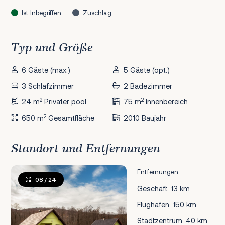
Ist Inbegriffen
Zuschlag
Typ und Größe
6 Gäste (max.)
5 Gäste (opt.)
3 Schlafzimmer
2 Badezimmer
2
2
24 m
Privater pool
75 m
Innenbereich
2
650 m
Gesamtfläche
2010 Baujahr
Standort und Entfernungen
Entfernungen
08
/ 24
Geschäft: 13 km
Flughafen: 150 km
Stadtzentrum: 40 km