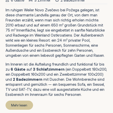
6 Gäste
3 Zimmer
2 Badezimmer
Im ruhigen Weiler Novo Zvečevo bei Požega gelegen, ist
diese charmante Landvilla genau der Ort, von dem man
Freunden erzählt, wenn man sich richtig erholen möchte.
2010 erbaut und auf einem 650 m² großen Grundstück mit
75 m² Innenfläche, liegt sie eingebettet in sanfte Naturblicke
und Radwege im Weinland Ostkroatiens. Der Außenbereich
wirkt wie ein kleines Resort: ein 24 m² privater Pool,
Sonnenliegen für sechs Personen, Sonnenschirme, eine
Außendusche und ein Essbereich für zehn Personen,
umgeben von einem liebevoll gepflegten Garten und Rasen.
Im Inneren ist die Aufteilung freundlich und funktional für bis
zu
6 Gäste
auf
3 Schlafzimmern
(ein Doppelbett 180x200,
ein Doppelbett 160x200 und ein Zweibettzimmer 100x200)
und
2 Badezimmern
mit Duschen. Die Wohnbereiche sind
entspannt und gemütlich — ein bequemes Sofa, ein Sessel,
TV und SAT-TV, dazu eine voll ausgestattete Küche und ein
Essbereich im Innenraum für sechs Personen.
Mehr lesen