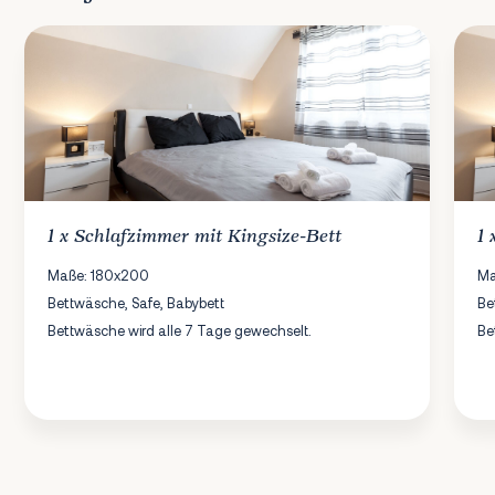
1 x
Schlafzimmer
mit Kingsize-Bett
1
Maße: 180x200
Ma
Bettwäsche, Safe, Babybett
Be
Bettwäsche wird alle 7 Tage gewechselt.
Be