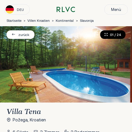
Menü
DEU
Startseite
>
Villen Kroatien
>
Kontinental
>
Slavonija
01
/ 24
zurück
Villa Tena
Požega, Kroatien