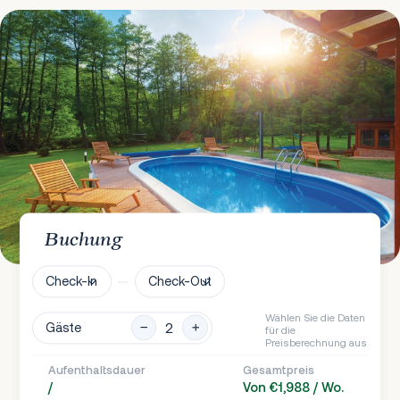
Buchung
Check-In
Check-Out
Wählen Sie die Daten
Gäste
für die
Preisberechnung aus
Aufenthaltsdauer
Gesamtpreis
/
Von €1,988 / Wo.