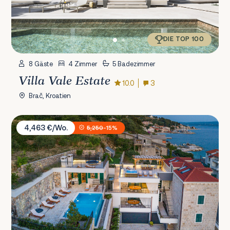
DIE TOP 100
8 Gäste
4 Zimmer
5 Badezimmer
Villa Vale Estate
10.0
3
Brač, Kroatien
Villa Mladenka
4,463 €/Wo.
5,250
-15%