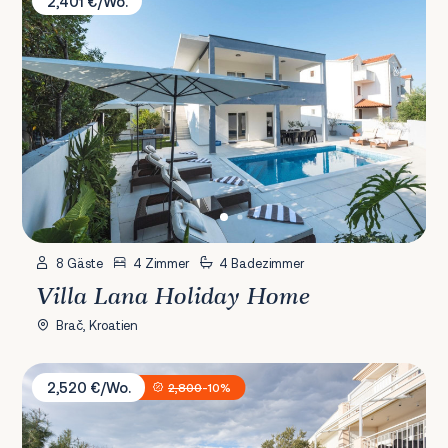
2,401 €/Wo.
8 Gäste
4 Zimmer
4 Badezimmer
Villa Lana Holiday Home
Brač, Kroatien
Villa Branka
2,520 €/Wo.
2,800
-10%