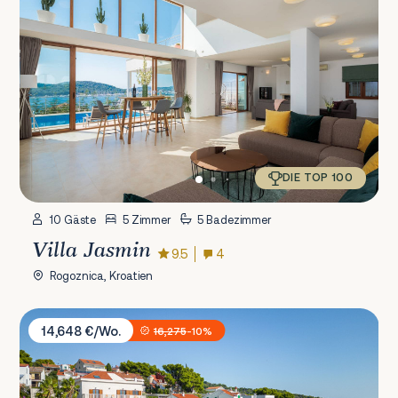
DIE TOP 100
10 Gäste
5 Zimmer
5 Badezimmer
Villa Jasmin
9.5
4
Rogoznica, Kroatien
Sunset Villa Trogir
14,648 €/Wo.
16,275
-10%