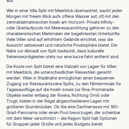
aus.
Wer in einer Villa Split mit Meerblick übernachtet, wacht jeden
Morgen mit freiem Blick aufs offene Wasser auf, oft mit den
zentraldalmatinischen Inseln am Horizont. Private Infinity-
oder Überlaufpools mit Meeresausrichtung gehören zu den
charakteristischen Merkmalen der begehrtesten Unterkünfte.
Viele Villen sind auf erhöhtem Gelände errichtet, was die
Aussicht verbessert und natürliche Privatsphäre bietet. Die
Nähe zur Altstadt von Split bedeutet, dass kulturelle
Sehenswürdigkeiten stets nur eine kurze Fahrt entfernt sind.
Die Küste von Split bietet eine Vielzahl von Lagen für Villen
mit Meerblick, die unterschiedlichen Reisestilen gerecht
werden. Villen in Stadtnähe ermöglichen einen bequemen
Zugang zur Restaurantszene Splits, zu den Fährterminals für
Tagesausflüge auf die Inseln sowie zur Riva-Promenade.
Objekte weiter entlang der Riviera, Richtung Omiš oder
Trogir, bieten in der Regel abgeschiedenere Lagen mit
größeren Grundstücken. Ob Sie eine Dachterrasse mit 180-
Grad-Panorama oder einen Pool bevorzugen, der scheinbar
mit dem Meer verschmilzt – die Region Split hält Optionen
für Gruppen jeder Größe und jedes Budgets bereit.