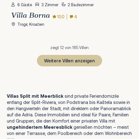
6 Gäste
3 Zimmer
2 Badezimmer
Villa Borna
10.0
4
Trogir, Kroatien
zeigt 12 von 185 Villen
Weitere Villen anzeigen
1
2
3
4
5
6
7
8
9
10
11
12
13
14
15
16
Weiter
Villas Split mit Meerblick
sind private Feriendomizile
entlang der Split-Riviera, von Podstrana bis Kaštela sowie in
den Hangvierteln der Stadt, mit direktem oder Panoramablick
auf die Adria. Diese Immobilien sind ideal für Paare, Familien
und Gruppen, die den Komfort einer privaten Villa mit
ungehindertem Meeresblick
genießen möchten – meist
von einer Terrasse, dem Poolbereich oder dem Wohnbereich