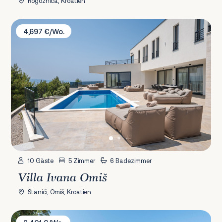
Rogoznica, Kroatien
Villa Ivana Omiš
4,697 €/Wo.
10 Gäste
5 Zimmer
6 Badezimmer
Villa Ivana Omiš
Stanići, Omiš, Kroatien
Villa Lana Holiday Home