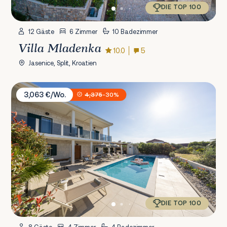
DIE TOP 100
12 Gäste
6 Zimmer
10 Badezimmer
Villa Mladenka
10.0
5
Jasenice, Split, Kroatien
Villa Antico 1934
3,063 €/Wo.
4,375
-30%
DIE TOP 100