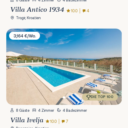
8 Gäste
4 Zimmer
4 Badezimmer
Villa Antico 1934
10.0
4
Trogir, Kroatien
Villa Ivelja
3,164 €/Wo.
DIE TOP 100
8 Gäste
4 Zimmer
4 Badezimmer
Villa Ivelja
10.0
7