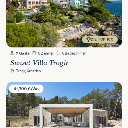
DIE TOP 100
11 Gäste
5 Zimmer
5 Badezimmer
Sunset Villa Trogir
Trogir, Kroatien
Villa Vale Estate
41,300 €/Wo.