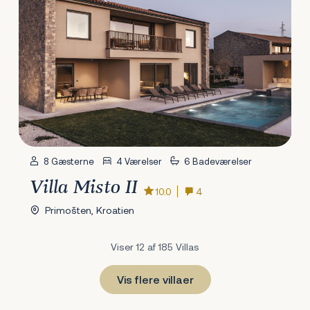
8 Gæsterne
4 Værelser
6 Badeværelser
Villa Misto II
10.0
4
Primošten, Kroatien
Viser 12 af 185 Villas
Vis flere villaer