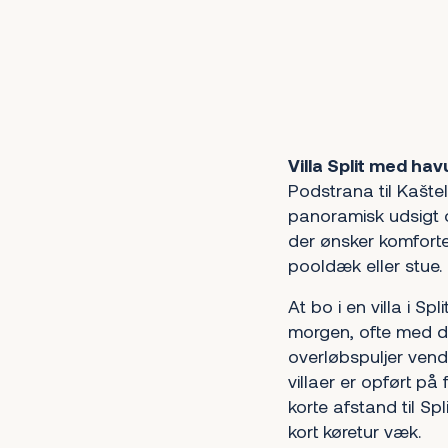
1
2
3
4
5
6
7
8
9
10
11
12
13
14
15
16
Næste
Villa Split med hav
Podstrana til Kaštel
panoramisk udsigt o
der ønsker komforte
pooldæk eller stue.
At bo i en villa i S
morgen, ofte med de 
overløbspuljer ven
villaer er opført på 
korte afstand til Sp
kort køretur væk.