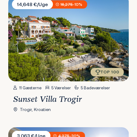
14,648 €/Uge
16,275
-10%
TOP 100
11 Gæsterne
5 Værelser
5 Badeværelser
Sunset Villa Trogir
Trogir, Kroatien
Villa Antico 1934
3,063 €/Uge
4,375
-30%