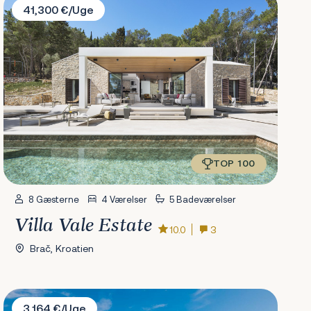
41,300 €/Uge
TOP 100
8 Gæsterne
4 Værelser
5 Badeværelser
Villa Vale Estate
10.0
3
Brač, Kroatien
Villa Ivelja
3,164 €/Uge