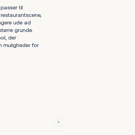
passer til
s restaurantscene,
ngere ude ad
større grunde.
ol, der
n muligheder for