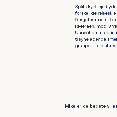
Splits kystlinje byd
forskellige rejsesti
færgeterminaler ti
Rivieraen, mod Omiš
Uanset om du priori
tilsyneladende smel
grupper i alle størr
Hvilke er de bedste villas