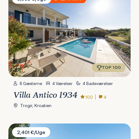
TOP 100
8 Gæsterne
4 Værelser
4 Badeværelser
Villa Antico 1934
10.0
4
Trogir, Kroatien
Villa Lana Holiday Home
2,401 €/Uge