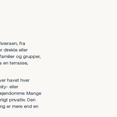
ivieraen, fra
 direkte eller
familier og grupper,
ra en terrasse,
over havet hver
ty- eller
de ejendomme. Mange
ligt privatliv. Den
drig er mere end en