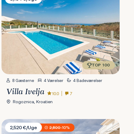
TOP 100
8 Gæsterne
4 Værelser
4 Badeværelser
Villa Ivelja
10.0
7
Rogoznica, Kroatien
Villa Branka
2,520 €/Uge
2,800
-10%