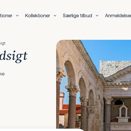
tioner
Kollektioner
Særlige tilbud
Anmeldelse
igt
dsigt
ske