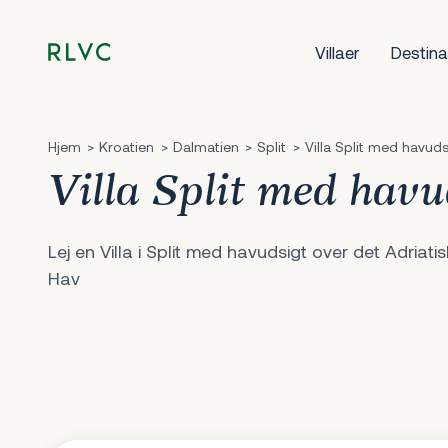
Villaer
Destina
Hjem
Kroatien
Dalmatien
Split
Villa Split med havuds
Villa Split med havu
Lej en Villa i Split med havudsigt over det Adriati
Hav