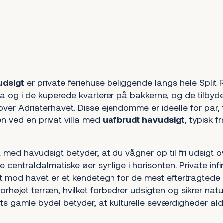
udsigt
er private feriehuse beliggende langs hele Split R
a og i de kuperede kvarterer på bakkerne, og de tilbyder
ver Adriaterhavet. Disse ejendomme er ideelle for par, 
n ved en privat villa med
uafbrudt havudsigt
, typisk f
plit med havudsigt betyder, at du vågner op til fri udsigt 
centraldalmatiske øer synlige i horisonten. Private infini
dt mod havet er et kendetegn for de mest eftertragte
forhøjet terræn, hvilket forbedrer udsigten og sikrer natur
lits gamle bydel betyder, at kulturelle seværdigheder al