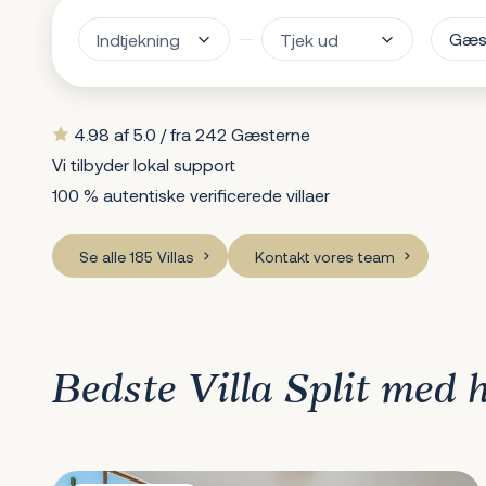
Gæs
4.98 af 5.0 / fra 242 Gæsterne
Vi tilbyder lokal support
100 % autentiske verificerede villaer
Se alle 185 Villas
Kontakt vores team
Bedste Villa Split med h
Villa Jasmin