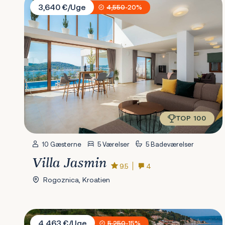
3,640 €/Uge
4,550
-20%
TOP 100
10 Gæsterne
5 Værelser
5 Badeværelser
Villa Jasmin
9.5
4
Rogoznica, Kroatien
Villa Mladenka
4,463 €/Uge
5,250
-15%