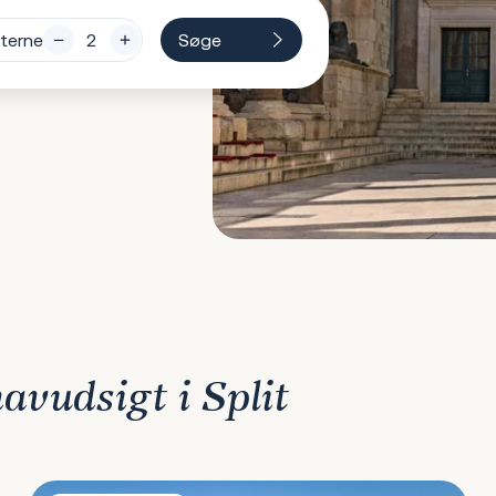
terne
Søge
avudsigt i Split
Sunset Villa Trogir