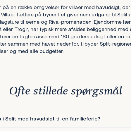
er på en række omgivelser for villaer med havudsigt, der 
le. Villaer tættere på bycentret giver nem adgang til Split
l dagsture til øerne og Riva-promenaden. Ejendomme læ
 eller Trogir, har typisk mere afsides beliggenhed med 
terer en tagterrasse med 180 graders udsigt eller en po
ter sammen med havet nedenfor, tilbyder Split-regione
elser og med alle budgetter.
Ofte stillede spørgsmål
 i Split med havudsigt til en familieferie?