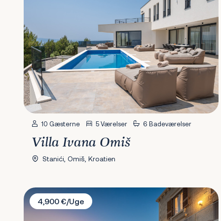
10 Gæsterne
5 Værelser
6 Badeværelser
Villa Ivana Omiš
Stanići, Omiš, Kroatien
Villa Bego
4,900 €/Uge