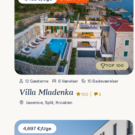
TOP 100
12 Gæsterne
6 Værelser
10 Badeværelser
Villa Mladenka
10.0
5
Jasenice, Split, Kroatien
Villa Ivana Omiš
4,697 €/Uge