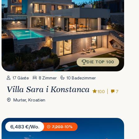
DIE TOP 100
17 Gäste
8 Zimmer
10 Badezimmer
Villa Sara i Konstanca
10.0
7
Murter, Kroatien
Villa PS Deluxe
6,483 €/Wo.
7,203
-10%