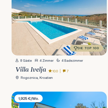
DIE TOP 100
8 Gäste
4 Zimmer
4 Badezimmer
Villa Ivelja
10.0
7
Rogoznica, Kroatien
Villa Valle
1,925 €/Wo.