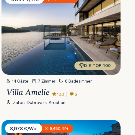
DIE TOP 100
14 Gäste
7 Zimmer
8 Badezimmer
Villa Amelie
10.0
3
Zaton, Dubrovnik, Kroatien
Villa Sara i Konstanca
8,978 €/Wo.
9,450
-5%