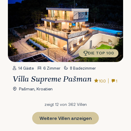
DIE TOP 100
14 Gäste
6 Zimmer
8 Badezimmer
Villa Supreme Pašman
10.0
1
Pašman, Kroatien
zeigt 12 von 362 Villen
Weitere Villen anzeigen