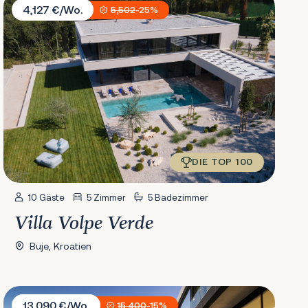
4,127 €/Wo.
5,502
-25%
DIE TOP 100
10 Gäste
5 Zimmer
5 Badezimmer
Villa Volpe Verde
Buje, Kroatien
Villa Amelie
13,090 €/Wo.
15,400
-15%