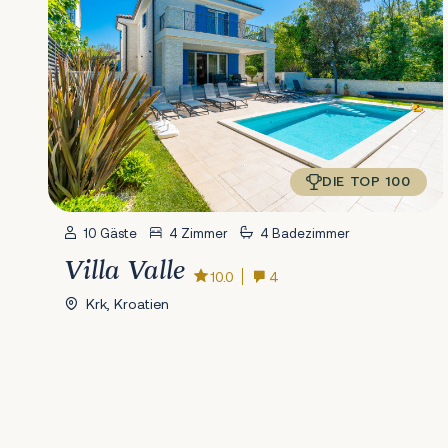
DIE TOP 100
10 Gäste
4 Zimmer
4 Badezimmer
Villa Valle
10.0
4
Krk, Kroatien