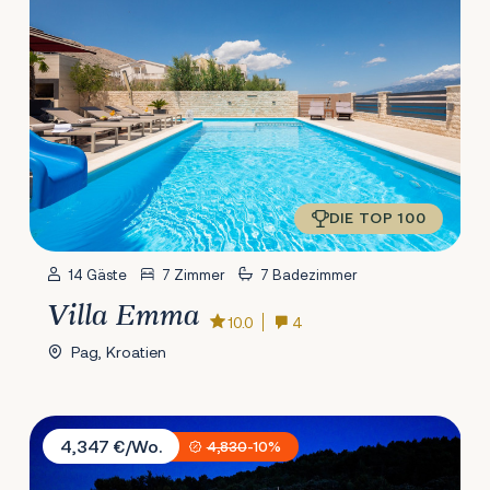
DIE TOP 100
14 Gäste
7 Zimmer
7 Badezimmer
Villa Emma
10.0
4
Pag, Kroatien
Villa Supreme Pašman
4,347 €/Wo.
4,830
-10%