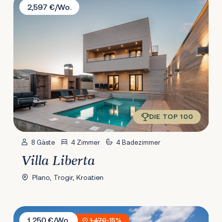
2,597 €/Wo.
DIE TOP 100
8 Gäste
4 Zimmer
4 Badezimmer
Villa Liberta
Plano, Trogir, Kroatien
Villa Le
1,250 €/Wo.
1,470
-15%