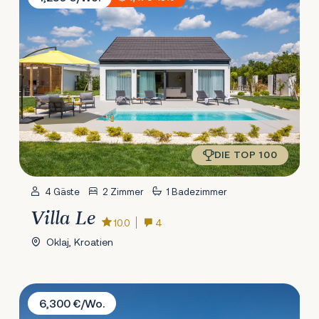
DIE TOP 100
4 Gäste
2 Zimmer
1 Badezimmer
Villa Le
10.0
4
Oklaj, Kroatien
Villa Emma
6,300 €/Wo.