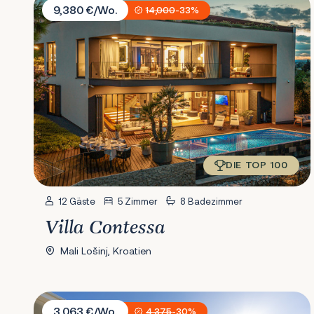
9,380 €/Wo.
14,000
-33%
DIE TOP 100
12 Gäste
5 Zimmer
8 Badezimmer
Villa Contessa
Mali Lošinj, Kroatien
Villa Antico 1934
3,063 €/Wo.
4,375
-30%