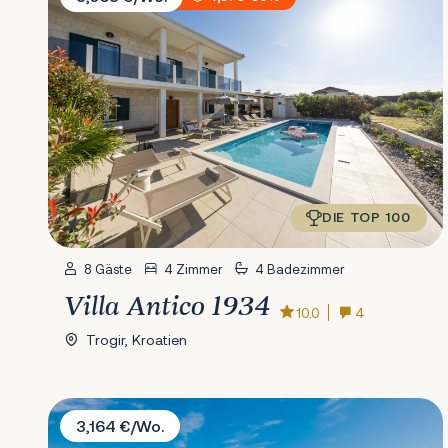
DIE TOP 100
8 Gäste
4 Zimmer
4 Badezimmer
Villa Antico 1934
10.0
4
Trogir, Kroatien
Villa Ivelja
3,164 €/Wo.