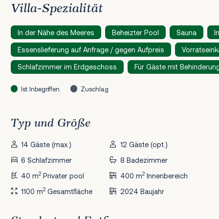
Villa-Spezialität
In der Nähe des Meeres
Beheizter Pool
Sauna
I
Essenslieferung auf Anfrage / gegen Aufpreis
Vorratseink
Schlafzimmer im Erdgeschoss
Für Gäste mit Behinderun
Ist Inbegriffen
Zuschlag
Typ und Größe
14 Gäste (max.)
12 Gäste (opt.)
6 Schlafzimmer
8 Badezimmer
2
2
40 m
Privater pool
400 m
Innenbereich
2
1100 m
Gesamtfläche
2024 Baujahr