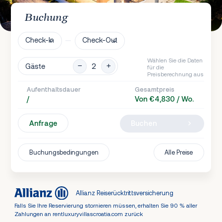
Buchung
Check-In
Check-Out
Wählen Sie die Daten
Gäste
für die
Preisberechnung aus
Aufenthaltsdauer
Gesamtpreis
/
Von €4,830 / Wo.
Anfrage
Buchen
Buchungsbedingungen
Alle Preise
Allianz Reiserücktrittsversicherung
Falls Sie Ihre Reservierung stornieren müssen, erhalten Sie 90 % aller
Zahlungen an rentluxuryvillascroatia.com zurück