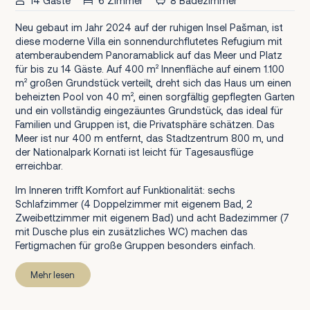
14 Gäste
6 Zimmer
8 Badezimmer
Neu gebaut im Jahr 2024 auf der ruhigen Insel Pašman, ist
diese moderne Villa ein sonnendurchflutetes Refugium mit
atemberaubendem Panoramablick auf das Meer und Platz
für bis zu 14 Gäste. Auf 400 m² Innenfläche auf einem 1.100
m² großen Grundstück verteilt, dreht sich das Haus um einen
beheizten Pool von 40 m², einen sorgfältig gepflegten Garten
und ein vollständig eingezäuntes Grundstück, das ideal für
Familien und Gruppen ist, die Privatsphäre schätzen. Das
Meer ist nur 400 m entfernt, das Stadtzentrum 800 m, und
der Nationalpark Kornati ist leicht für Tagesausflüge
erreichbar.
Im Inneren trifft Komfort auf Funktionalität: sechs
Schlafzimmer (4 Doppelzimmer mit eigenem Bad, 2
Zweibettzimmer mit eigenem Bad) und acht Badezimmer (7
mit Dusche plus ein zusätzliches WC) machen das
Fertigmachen für große Gruppen besonders einfach.
Mehr lesen