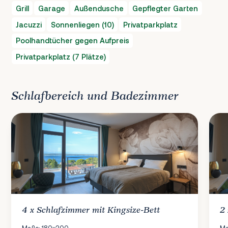
Grill
Garage
Außendusche
Gepflegter Garten
Jacuzzi
Sonnenliegen (10)
Privatparkplatz
Poolhandtücher gegen Aufpreis
Privatparkplatz (7 Plätze)
Schlafbereich und Badezimmer
4 x
Schlafzimmer
mit Kingsize-Bett
2
Maße: 180x200
Ma