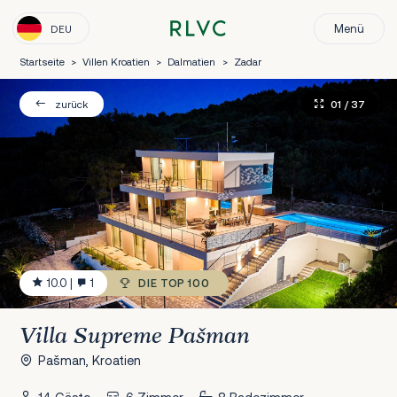
Menü
DEU
Startseite
>
Villen Kroatien
>
Dalmatien
>
Zadar
01
/ 37
zurück
10.0
|
1
DIE TOP 100
Villa Supreme Pašman
Pašman, Kroatien