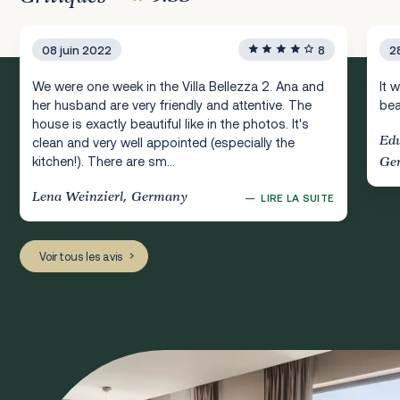
08 juin 2022
8
2
We were one week in the Villa Bellezza 2. Ana and
It 
her husband are very friendly and attentive. The
bea
house is exactly beautiful like in the photos. It's
Edu
clean and very well appointed (especially the
kitchen!). There are sm...
Ge
Lena Weinzierl, Germany
—
LIRE LA SUITE
Voir tous les avis