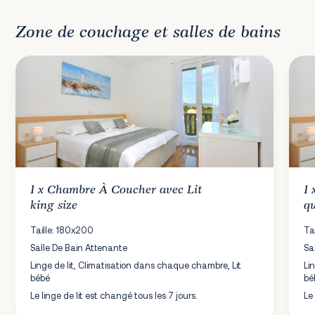
Zone de couchage et salles de bains
1 x
Chambre À Coucher
avec Lit
1
king size
qu
Taille: 180x200
Ta
Salle De Bain Attenante
Sa
Linge de lit, Climatisation dans chaque chambre, Lit
Li
bébé
bé
Le linge de lit est changé tous les 7 jours.
Le