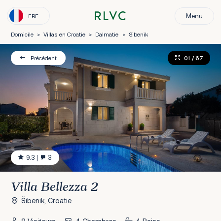
Menu
FRE
Domicile
>
Villas en Croatie
>
Dalmatie
>
Sibenik
01
/ 67
Précédent
9.3
|
3
Villa Bellezza 2
Šibenik, Croatie