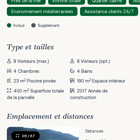
Près de la mer
Intimité totale
Quartier calme
Ada
Environnement méditerranéen
Assistance clients 24/7
Inclus
Supplément
Type et tailles
8 Visiteurs (max.)
8 Visteurs (opt.)
4 Chambres
4 Bains
2
2
23 m
Piscine privée
190 m
Espace intérieur
2
400 m
Superficie totale
2017 Année de
de la parcelle
construction
Emplacement et distances
Distances
08
/ 67