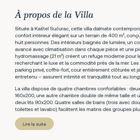
À propos de la Villa
Située à Kaštel Sućurac, cette villa dalmate contempora
confort intérieur élégant sur un terrain de 400 m², conçu
huit personnes. Des intérieurs baignés de lumière, un co
avancé avec climatisation dans chaque pièce et une pis
hydromassage (21 m²) créent un refuge moderne pour le
recherchant le luxe et la commodité près de la mer. Le
parking privé, coffre-fort, cour entièrement clôturée et
entretenu – assurent intimité et tranquillité tout au long
La villa dispose de quatre chambres confortables : deux
160x200, une autre chambre double de même taille et 
deux lits 90x200. Quatre salles de bains (trois avec d
toilettes et lavabo) facilitent les matins des groupes p
Lire la suite