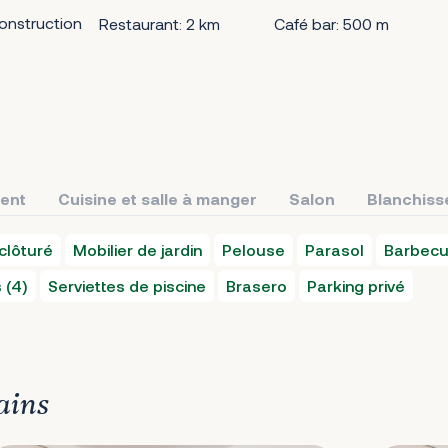
onstruction
Restaurant: 2 km
Café bar: 500 m
ment
Cuisine et salle à manger
Salon
Blanchiss
clôturé
Mobilier de jardin
Pelouse
Parasol
Barbec
 (4)
Serviettes de piscine
Brasero
Parking privé
ains