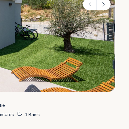
tie
ambres
4 Bains