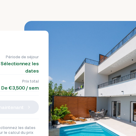
Période de séjour
Sélectionnez les
dates
Prix total
De €3,500 / sem
maintenant
ctionnez les dates
r le calcul du prix