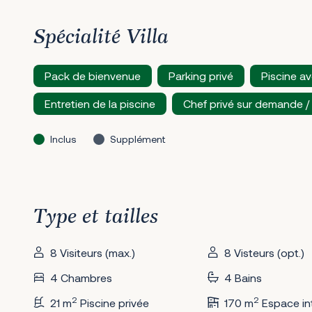
Spécialité Villa
Pack de bienvenue
Parking privé
Piscine a
Entretien de la piscine
Chef privé sur demande 
Inclus
Supplément
Type et tailles
8 Visiteurs (max.)
8 Visteurs (opt.)
4 Chambres
4 Bains
2
2
21 m
Piscine privée
170 m
Espace int