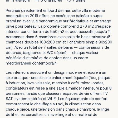
11 Visiteurs
6 Chambres
7 Bains
Perchée directement en bord de mer, cette villa moderne
construite en 2019 offre une expérience balnéaire super
premium avec vue panoramique sur l’Adriatique et amarrage
privé pour bateau. La propriété comprend 270 m2 d’espace
intérieur sur un terrain de 550 m2 et peut accueillir jusqu’à 11
personnes dans 6 chambres avec salle de bains privative (5
chambres doubles 160x200 cm et 1 chambre simple 90x200
cm). Avec un total de 7 salles de bains — combinaisons de
douches, baignoires et WC séparé — chaque visiteur
bénéficie d’intimité et de confort dans un cadre
méditerranéen contemporain.
Les intérieurs associent un design moderne et épuré à un
luxe pratique : une cuisine entièrement équipée (four, plaque
à induction, lave-vaisselle, machine à café, micro-ondes,
congélateur) est reliée à une salle à manger intérieure pour 8
personnes, tandis que plusieurs espaces de vie offrent TV
SAT, système stéréo et WI-FI. Les équipements de confort
comprennent le chauffage au sol, la climatisation dans
chaque pièce, une télévision dans chaque chambre, le linge
de lit et les serviettes, un lave-linge et du matériel de