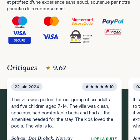
et profitez d’une expérience sans souci, soutenue par notre
garantie de remboursement.
Critiques
9.67
22 juin 2024
10
0
This villa was perfect for our group of six adults
It 
and five children aged 7-14. The villa was clean,
to 
spacious, had comfortable beds and had all the
it 
amenities needed for the stay. The kids loved the
ext
pools. The villa is lo...
whe
Solvaar Boe Brobak, Norway
Jam
—
LIRE LA SUITE