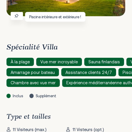
Piscine intérieure et extérieure !
Spécialité Villa
À la plage
Vue mer incroyable
Sauna finlandais
Amarrage pour bateau
Assistance clients 24/7
Pisci
Chambre avec vue mer
Expérience méditerranéenne auth
Inclus
Supplément
Type et tailles
11 Visiteurs (max.)
11 Visteurs (opt.)