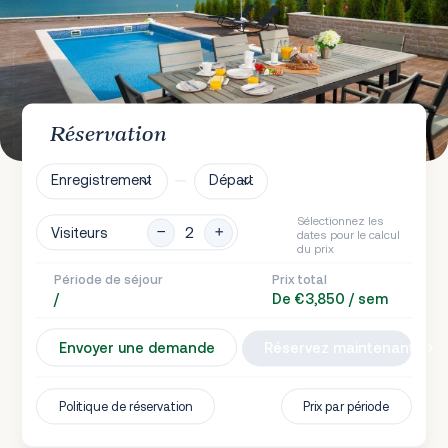
Réservation
Enregistrement
Départ
Sélectionnez les
Visiteurs
dates pour le calcul
du prix
Période de séjour
Prix total
/
De €3,850 / sem
Envoyer une demande
Réservez maintenant
Politique de réservation
Prix par période