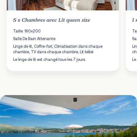
5 x
Chambres
avec Lit queen size
1
Taille: 160x200
Ta
Salle De Bain Attenante
Sa
Linge de lit, Coffre-fort, Climatisation dans chaque
Li
chambre, TV dans chaque chambre, Lit bébé
ch
Le linge de lit est changé tous les 7 jours.
Le