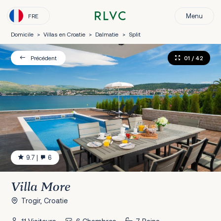
Menu
FRE
Domicile
>
Villas en Croatie
>
Dalmatie
>
Split
01
/ 42
Précédent
9.7
|
6
Villa More
Trogir, Croatie