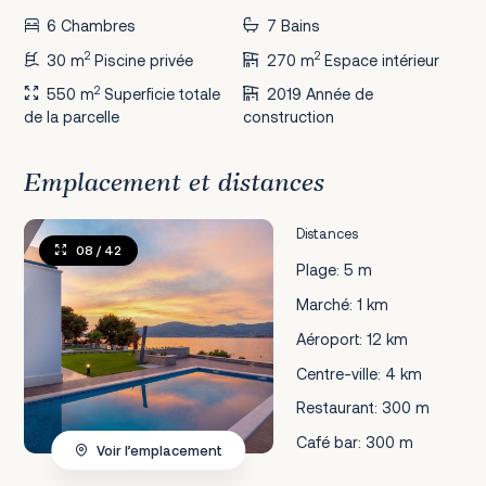
6 Chambres
7 Bains
2
2
30 m
Piscine privée
270 m
Espace intérieur
2
550 m
Superficie totale
2019 Année de
de la parcelle
construction
Emplacement et distances
Distances
08
/ 42
Plage: 5 m
Marché: 1 km
Aéroport: 12 km
Centre-ville: 4 km
Restaurant: 300 m
Café bar: 300 m
Voir l’emplacement