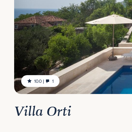
10.0
|
1
Villa Orti