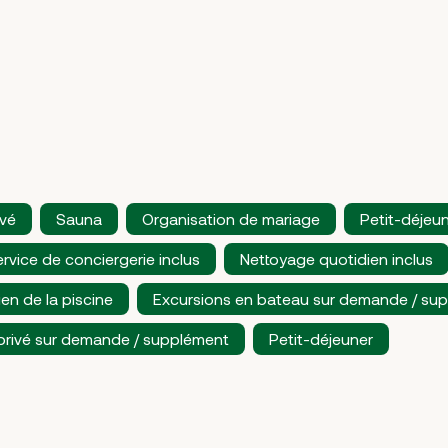
ivé
Sauna
Organisation de mariage
Petit-déjeu
rvice de conciergerie inclus
Nettoyage quotidien inclus
ien de la piscine
Excursions en bateau sur demande / su
privé sur demande / supplément
Petit-déjeuner