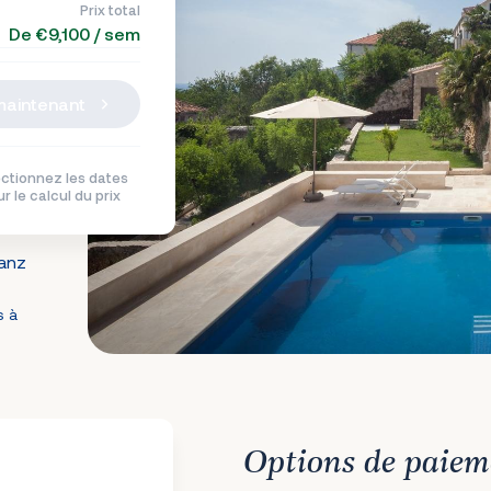
Prix total
De €9,100 / sem
maintenant
ctionnez les dates
r le calcul du prix
ianz
s à
Options de paiem