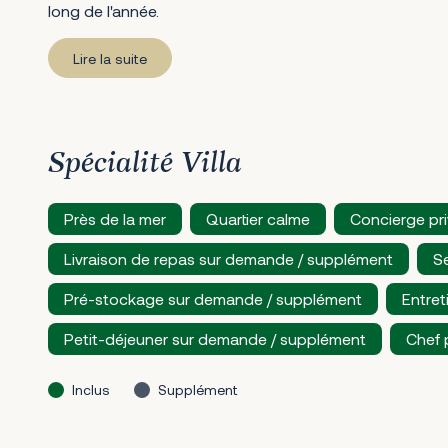
long de l'année.
Lire la suite
Spécialité Villa
Près de la mer
Quartier calme
Concierge pr
Livraison de repas sur demande / supplément
Se
Pré-stockage sur demande / supplément
Entret
Petit-déjeuner sur demande / supplément
Chef 
Inclus
Supplément