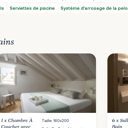
ls
Serviettes de piscine
Système d’arrosage de la pel
ains
1 x
Chambre À
Taille: 160x200
6 x
Sal
Coucher
avec
Bain