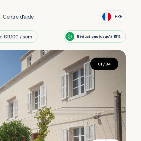
Centre d'aide
FRE
e €9,100 / sem
Réductions jusqu’à 15%
01
/ 34