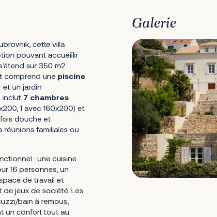
Galerie
brovnik, cette villa
ion pouvant accueillir
é s'étend sur 350 m2
2 et comprend une
piscine
et un jardin
 inclut
7 chambres
x200, 1 avec 160x200) et
 fois douche et
s réunions familiales ou
nctionnel : une cuisine
our 16 personnes, un
pace de travail et
et de jeux de société. Les
uzzi/bain à remous,
nt un confort tout au