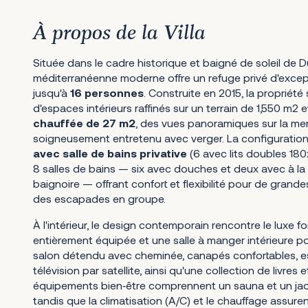
À propos de la Villa
Située dans le cadre historique et baigné de soleil de Du
méditerranéenne moderne offre un refuge privé d'except
jusqu'à
16 personnes
. Construite en 2015, la propriét
d'espaces intérieurs raffinés sur un terrain de 1,550 m
chauffée de 27 m2
, des vues panoramiques sur la mer 
soigneusement entretenu avec verger. La configuration
avec salle de bains privative
(6 avec lits doubles 180
8 salles de bains — six avec douches et deux avec à la
baignoire — offrant confort et flexibilité pour de grande
des escapades en groupe.
À l'intérieur, le design contemporain rencontre le luxe fo
entièrement équipée et une salle à manger intérieure p
salon détendu avec cheminée, canapés confortables, es
télévision par satellite, ainsi qu'une collection de livres 
équipements bien‑être comprennent un sauna et un jac
tandis que la climatisation (A/C) et le chauffage assure