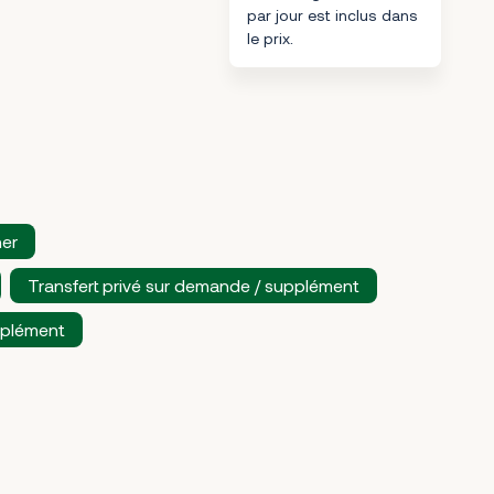
par jour est inclus dans
le prix.
ner
Transfert privé sur demande / supplément
pplément