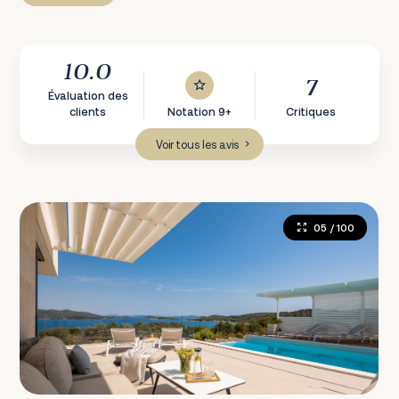
10.0
7
Évaluation des
clients
Notation 9+
Critiques
Voir tous les avis
05
/ 100