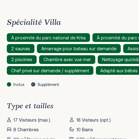
Spécialité Villa
À proximité du parc national de Krka
À proximité du parc 
2 saunas
Amarrage pour bateau sur demande
Assis
2 piscines
Chambre avec vue mer
Nettoyage quotid
Chef privé sur demande / supplément
Adapté aux bébés
Inclus
Supplément
Type et tailles
17 Visiteurs (max.)
16 Visteurs (opt.)
8 Chambres
10 Bains
2
2