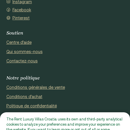
Instagram
Facebook
Pinterest
Soutien
Centre d’aide
Qui sommes-nous
Contactez-nous
Notre politique
Conditions générales de vente
Conditions d’achat
Politique de confidentialité
Cookie Policy
The Rent Luxury Villas Croatia uses its own and third-party analytical
cookies to analyze your preferences and improve your experience on
Site web enregistré par Domus properties d.o.o., Ćaleta-Cari 53a,
the website. If you want to learn more or opt out of all or some