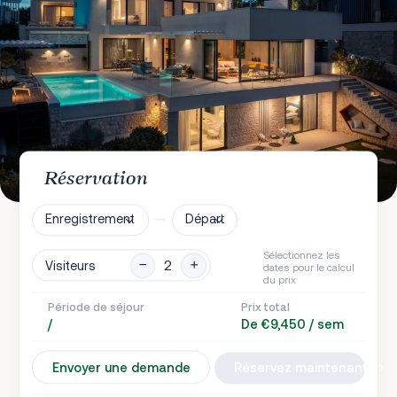
Réservation
Enregistrement
Départ
Sélectionnez les
Visiteurs
dates pour le calcul
du prix
Période de séjour
Prix total
/
De €9,450 / sem
Envoyer une demande
Réservez maintenant