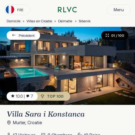
Menu
FRE
Domicile
>
Villas en Croatie
>
Dalmatie
>
Sibenik
01
/ 100
Précédent
10.0
|
7
TOP 100
Villa Sara i Konstanca
Murter, Croatie